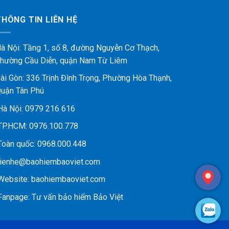
THÔNG TIN LIÊN HỆ
à Nội: Tầng 1, số 8, đường Nguyễn Cơ Thạch,
hường Cầu Diễn, quận Nam Từ Liêm
ài Gòn: 336 Trịnh Đình Trọng, Phường Hòa Thạnh,
uận Tân Phú
à Nội:
0979 216 616
P.HCM:
0976.100.778
oàn quốc:
0968.000.448
ienhe@baohiembaoviet.com
ebsite:
baohiembaoviet.com
anpage:
Tư vấn bảo hiểm Bảo Việt