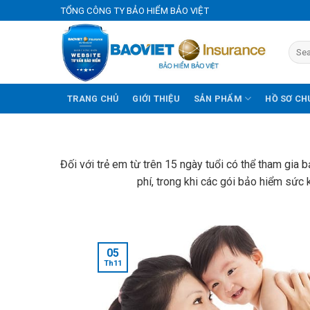
Skip
TỔNG CÔNG TY BẢO HIỂM BẢO VIỆT
to
content
TRANG CHỦ
GIỚI THIỆU
SẢN PHẨM
HỒ SƠ CH
Đối với trẻ em từ trên 15 ngày tuổi có thể tham gia 
phí, trong khi các gói bảo hiểm sức 
05
Th11