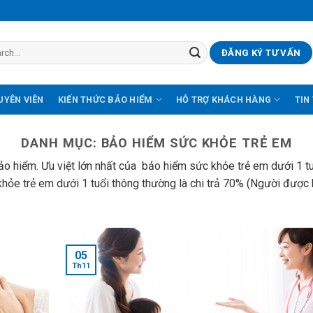
ĐĂNG KÝ TƯ VẤN
UYÊN VIÊN
KIẾN THỨC BẢO HIỂM
HỖ TRỢ KHÁCH HÀNG
TIN
DANH MỤC:
BẢO HIỂM SỨC KHỎE TRẺ EM
bảo hiểm. Ưu việt lớn nhất của bảo hiểm sức khỏe trẻ em dưới 1 tu
khỏe trẻ em dưới 1 tuổi thông thường là chi trả 70% (Người được 
05
Th11