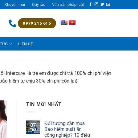
Khuyến mãi
Quy tắc
Văn bản pháp luật
0979 216 616
 TỨC
LIÊN HỆ
ổi Intercare là trẻ em được chi trả 100% chi phí viện
bảo hiểm tự chịu 30% chi phí còn lại)
TIN MỚI NHẤT
Đối tượng cần mua
07
Bảo hiểm suất ăn
Th8
công nghiệp? 10 điều