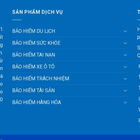
SẢN PHẨM DỊCH VỤ
 1
H
BẢO HIỂM DU LỊCH
ất
p
BẢO HIỂM SỨC KHỎE
ng
S
n.
BẢO HIỂM TAI NẠN
Q
từ
H
BẢO HIỂM XE Ô TÔ
ận
và
T
BẢO HIỂM TRÁCH NHIỆM
ảo
T
BẢO HIỂM TÀI SẢN
ho
l
10
BẢO HIỂM HÀNG HÓA
W
F