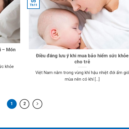
05
Th11
i – Món
Điều đáng lưu ý khi mua bảo hiểm sức khỏe
cho trẻ
ức khỏe
Việt Nam nằm trong vùng khí hậu nhiệt đới ẩm gi
mùa nên có khí [...]
1
2