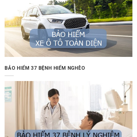
BẢO HIỂM 37 BỆNH HIỂM NGHÈO