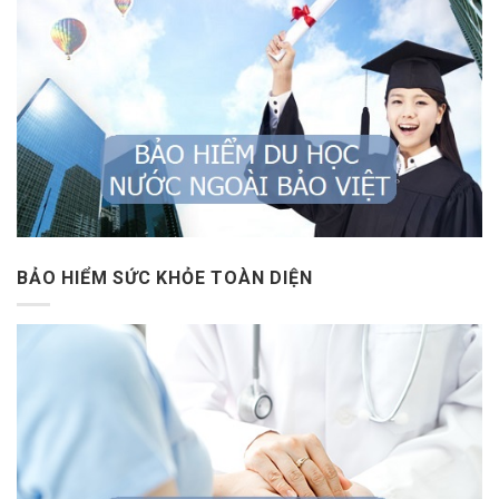
BẢO HIỂM SỨC KHỎE TOÀN DIỆN