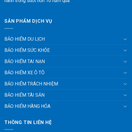
hành trong suốt hơn 10 năm qua.
SẢN PHẨM DỊCH VỤ
BẢO HIỂM DU LỊCH
BẢO HIỂM SỨC KHỎE
BẢO HIỂM TAI NẠN
BẢO HIỂM XE Ô TÔ
BẢO HIỂM TRÁCH NHIỆM
BẢO HIỂM TÀI SẢN
BẢO HIỂM HÀNG HÓA
THÔNG TIN LIÊN HỆ