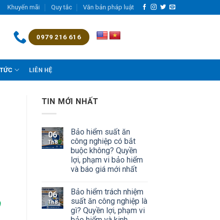
Khuyến mãi
Quy tắc
Văn bản pháp luật
0979 216 616
 TỨC
LIÊN HỆ
TIN MỚI NHẤT
Bảo hiểm suất ăn
06
công nghiệp có bắt
Th8
buộc không? Quyền
lợi, phạm vi bảo hiểm
và báo giá mới nhất
Bảo hiểm trách nhiệm
06
suất ăn công nghiệp là
Th8
gì? Quyền lợi, phạm vi
bảo hiểm và kinh