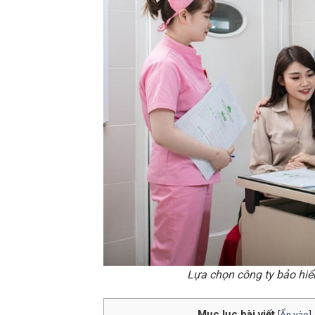
Lựa chọn công ty bảo hiể
Mục lục bài viết
[
Ẩn vào
]