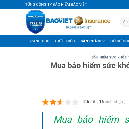
Skip
TỔNG CÔNG TY BẢO HIỂM BẢO VIỆT
to
content
TRANG CHỦ
GIỚI THIỆU
SẢN PHẨM
HỒ SƠ CH
BẢO HIỂM SỨC KHỎE 
Mua bảo hiểm sức khỏ
2.6
/
5
(
16
bình chọn
)
Mua bảo hiểm s