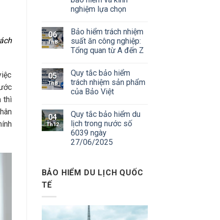
nghiệm lựa chọn
Bảo hiểm trách nhiệm
06
cách
suất ăn công nghiệp:
Th8
Tổng quan từ A đến Z
Quy tắc bảo hiểm
việc
05
trách nhiệm sản phẩm
Th8
rước
của Bảo Việt
 thì
nhân
Quy tắc bảo hiểm du
04
lịch trong nước số
hính
Th12
6039 ngày
27/06/2025
BẢO HIỂM DU LỊCH QUỐC
TẾ