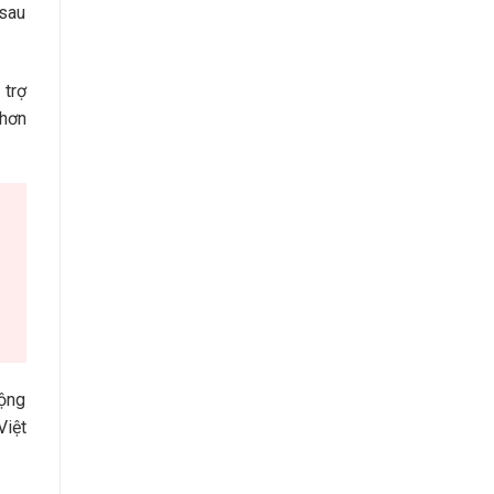
 sau
 trợ
 hơn
động
Việt