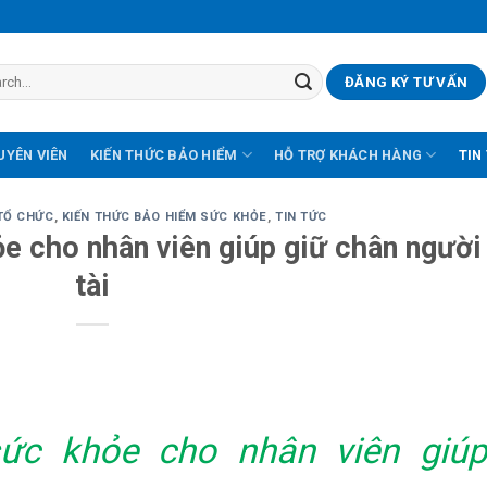
ĐĂNG KÝ TƯ VẤN
UYÊN VIÊN
KIẾN THỨC BẢO HIỂM
HỖ TRỢ KHÁCH HÀNG
TIN
TỔ CHỨC
,
KIẾN THỨC BẢO HIỂM SỨC KHỎE
,
TIN TỨC
e cho nhân viên giúp giữ chân người
tài
ức khỏe cho nhân viên giúp