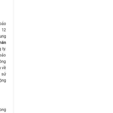
 bảo
ừ 12
hung
hân
 ty.
 bảo
công
m về
i sử
động
rong