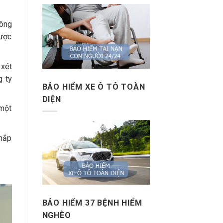
ông
được
 xét
g ty
BẢO HIỂM XE Ô TÔ TOÀN
DIỆN
 một
khắp
BẢO HIỂM 37 BỆNH HIỂM
NGHÈO