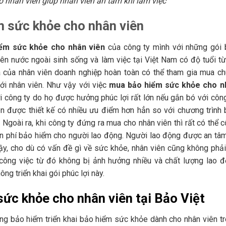
 nhân viên giúp nhân viên an tâm khi làm việc
m sức khỏe cho nhân viên
ểm sức khỏe cho nhân viên
của công ty mình với những gói
ên nước ngoài sinh sống và làm việc tại Việt Nam có độ tuổi t
hà của nhân viên doanh nghiệp hoàn toàn có thể tham gia mua c
i nhân viên. Như vậy với việc
mua bảo hiểm sức khỏe cho n
i công ty do họ được hưởng phúc lợi rất lớn nếu gắn bó với công
n được thiết kế có nhiều ưu điểm hơn hẳn so với chương trình
Ngoài ra, khi công ty đứng ra mua cho nhân viên thì rất có thể 
ần phí bảo hiểm cho người lao động. Người lao động được an tâ
ậy, cho dù có vấn đề gì về sức khỏe, nhân viên cũng không phả
, công việc từ đó không bị ảnh hưởng nhiều và chất lượng lao 
g triển khai gói phúc lợi này.
ức khỏe cho nhân viên tại Bảo Việt
ãng bảo hiểm triển khai bảo hiểm sức khỏe dành cho nhân viên t