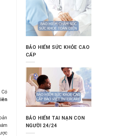
BẢO HIỂM SỨC KHỎE CAO
CẤP
. Có
iên
hoản
BẢO HIỂM TAI NẠN CON
khám
NGƯỜI 24/24
ược