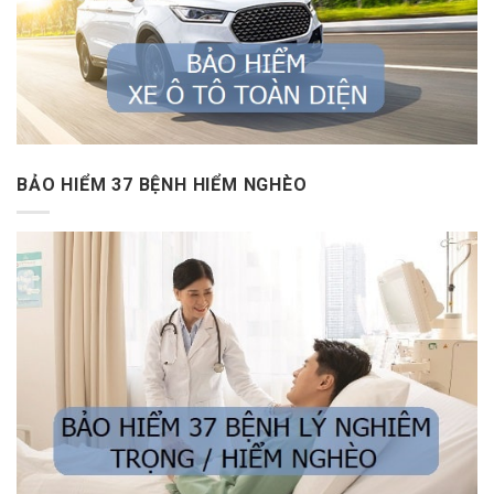
BẢO HIỂM 37 BỆNH HIỂM NGHÈO