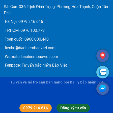
Sài Gòn: 336 Trịnh Đình Trọng, Phường Hòa Thạnh, Quận Tân
Phú
Hà Nội:
0979 216 616
TP.HCM:
0976.100.778
Toàn quốc:
0968.000.448
lienhe@baohiembaoviet.com
Website:
baohiembaoviet.com
Fanpage:
Tư vấn bảo hiểm Bảo Việt
Tư vấn và hỗ trợ sau bán hàng bởi Đại lý bảo hiểm IBH
0979 216 616
Đăng ký tư vấn