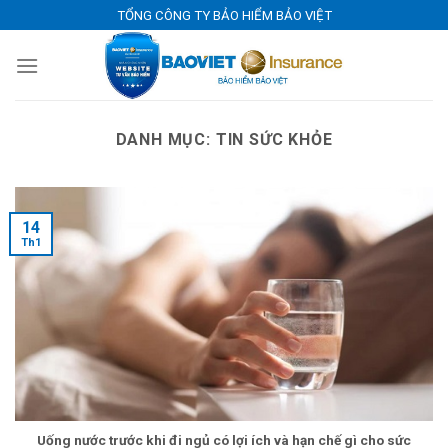
Skip
TỔNG CÔNG TY BẢO HIỂM BẢO VIỆT
to
content
DANH MỤC:
TIN SỨC KHỎE
14
Th1
Uống nước trước khi đi ngủ có lợi ích và hạn chế gì cho sức