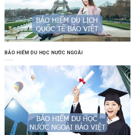
BẢO HIỂM DU HỌC NƯỚC NGOÀI