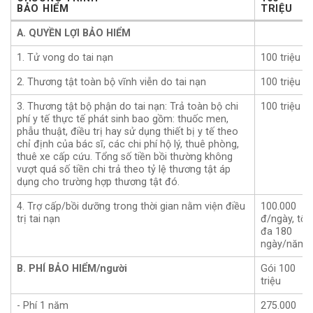
BẢO HIỂM
TRIỆU
CHƯƠNG TRÌNH
100
A. QUYỀN LỢI BẢO HIỂM
BẢO HIỂM
TRIỆU
1. Tử vong do tai nạn
100 triệu
2. Thương tật toàn bộ vĩnh viễn do tai nạn
100 triệu
3. Thương tật bộ phận do tai nạn: Trả toàn bộ chi
100 triệu
phí y tế thực tế phát sinh bao gồm: thuốc men,
phẫu thuật, điều trị hay sử dụng thiết bị y tế theo
chỉ định của bác sĩ, các chi phí hộ lý, thuê phòng,
thuê xe cấp cứu. Tổng số tiền bồi thường không
vượt quá số tiền chi trả theo tỷ lệ thương tật áp
dụng cho trường hợp thương tật đó.
4. Trợ cấp/bồi dưỡng trong thời gian nằm viện điều
100.000
trị tai nạn
đ/ngày, tối
đa 180
ngày/năm
B. PHÍ BẢO HIỂM/người
Gói 100
triệu
- Phí 1 năm
275.000