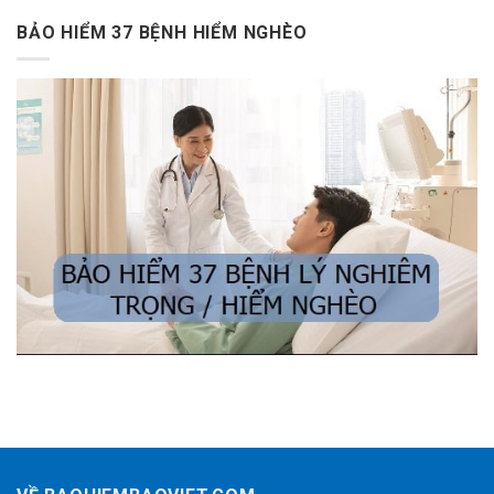
BẢO HIỂM 37 BỆNH HIỂM NGHÈO