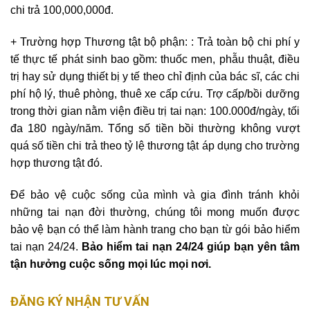
chi trả 100,000,000đ.
+ Trường hợp Thương tật bộ phận: : Trả toàn bộ chi phí y
tế thực tế phát sinh bao gồm: thuốc men, phẫu thuật, điều
trị hay sử dụng thiết bị y tế theo chỉ định của bác sĩ, các chi
phí hộ lý, thuê phòng, thuê xe cấp cứu. Trợ cấp/bồi dưỡng
trong thời gian nằm viện điều trị tai nạn: 100.000đ/ngày, tối
đa 180 ngày/năm. Tổng số tiền bồi thường không vượt
quá số tiền chi trả theo tỷ lệ thương tật áp dụng cho trường
hợp thương tật đó.
Để bảo vệ cuộc sống của mình và gia đình tránh khỏi
những tai nạn đời thường, chúng tôi mong muốn được
bảo vệ bạn có thể làm hành trang cho bạn từ gói bảo hiểm
tai nạn 24/24.
Bảo hiểm tai nạn 24/24 giúp bạn yên tâm
tận hưởng cuộc sống mọi lúc mọi nơi.
ĐĂNG KÝ NHẬN TƯ VẤN