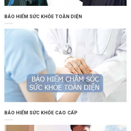
BẢO HIỂM SỨC KHỎE TOÀN DIỆN
BẢO HIỂM SỨC KHỎE CAO CẤP