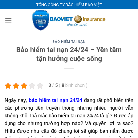
Skip
TỔNG CÔNG TY BẢO HIỂM BẢO VIỆT
to
content
BẢO HIỂM TAI NẠN
Bảo hiểm tai nạn 24/24 – Yên tâm
tận hưởng cuộc sống
3
/
5
(
8
bình chọn
)
Ngày nay,
bảo hiểm tai nạn 24/24
đang rất phổ biến trên
các phương tiện truyền thông nhưng nhiều người vẫn
không khỏi thắ mắc bảo hiểm tai nạn 24/24 là gì? Được áp
dụng cho nhưng trường hợp nào? Và quyền lợi ra sao?
Hiểu được nhu cầu đó chúng tôi sẽ giúp bạn nắm được