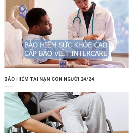
BẢO HIỂM TAI NẠN CON NGƯỜI 24/24