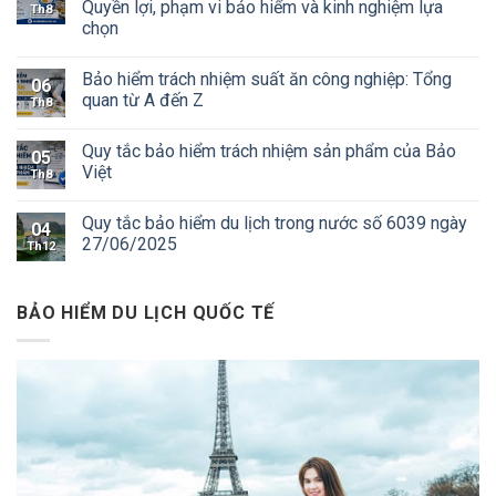
Quyền lợi, phạm vi bảo hiểm và kinh nghiệm lựa
Th8
chọn
Bảo hiểm trách nhiệm suất ăn công nghiệp: Tổng
06
quan từ A đến Z
Th8
Quy tắc bảo hiểm trách nhiệm sản phẩm của Bảo
05
Việt
Th8
Quy tắc bảo hiểm du lịch trong nước số 6039 ngày
04
27/06/2025
Th12
BẢO HIỂM DU LỊCH QUỐC TẾ