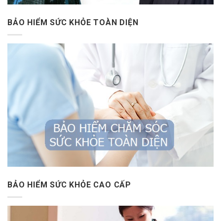
BẢO HIỂM SỨC KHỎE TOÀN DIỆN
BẢO HIỂM SỨC KHỎE CAO CẤP