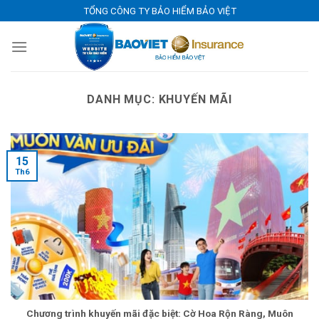
Skip
TỔNG CÔNG TY BẢO HIỂM BẢO VIỆT
to
content
DANH MỤC:
KHUYẾN MÃI
15
Th6
Chương trình khuyến mãi đặc biệt: Cờ Hoa Rộn Ràng, Muôn