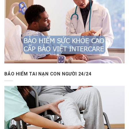
BẢO HIỂM TAI NẠN CON NGƯỜI 24/24