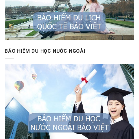
BẢO HIỂM DU HỌC NƯỚC NGOÀI