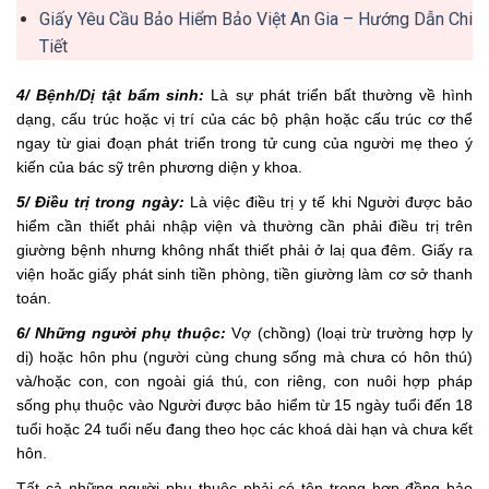
Giấy Yêu Cầu Bảo Hiểm Bảo Việt An Gia – Hướng Dẫn Chi
Tiết
4/ Bệnh/Dị tật bẩm sinh:
Là sự phát triển bất thường về hình
dạng, cấu trúc hoặc vị trí của các bộ phận hoặc cấu trúc cơ thể
ngay từ giai đoạn phát triển trong tử cung của người mẹ theo ý
kiến của bác sỹ trên phương diện y khoa.
5/ Điều trị trong ngày:
Là việc điều trị y tế khi Người được bảo
hiểm cần thiết phải nhập viện và thường cần phải điều trị trên
giường bệnh nhưng không nhất thiết phải ở laị qua đêm. Giấy ra
viện hoăc giấy phát sinh tiền phòng, tiền giường làm cơ sở thanh
toán.
6/ Những người phụ thuộc:
Vợ (chồng) (loại trừ trường hợp ly
dị) hoặc hôn phu (người cùng chung sống mà chưa có hôn thú)
và/hoặc con, con ngoài giá thú, con riêng, con nuôi hợp pháp
sống phụ thuộc vào Người được bảo hiểm từ 15 ngày tuổi đến 18
tuổi hoặc 24 tuổi nếu đang theo học các khoá dài hạn và chưa kết
hôn.
Tất cả những người phụ thuộc phải có tên trong hợp đồng bảo