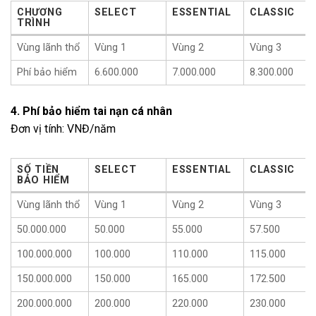
CHƯƠNG
SELECT
ESSENTIAL
CLASSIC
TRÌNH
CHƯƠNG
SELECT
ESSENTIAL
CLASSIC
Vùng lãnh thổ
Vùng 1
Vùng 2
Vùng 3
TRÌNH
Phí bảo hiểm
6.600.000
7.000.000
8.300.000
4. Phí bảo hiểm tai nạn cá nhân
Đơn vị tính: VNĐ/năm
SỐ TIỀN
SELECT
ESSENTIAL
CLASSIC
BẢO HIỂM
SỐ TIỀN
SELECT
ESSENTIAL
CLASSIC
Vùng lãnh thổ
Vùng 1
Vùng 2
Vùng 3
BẢO HIỂM
50.000.000
50.000
55.000
57.500
100.000.000
100.000
110.000
115.000
150.000.000
150.000
165.000
172.500
200.000.000
200.000
220.000
230.000