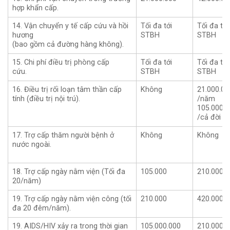
hợp khẩn cấp.
14. Vận chuyển y tế cấp cứu và hồi
Tối đa tới
Tối đa tới
hương
STBH
STBH
(bao gồm cả đường hàng không).
15. Chi phí điều trị phòng cấp
Tối đa tới
Tối đa tới
cứu.
STBH
STBH
16. Điều trị rối loạn tâm thần cấp
Không
21.000.00
tính (điều trị nội trú).
/năm
105.000.0
/cả đời
17. Trợ cấp thăm người bệnh ở
Không
Không
nước ngoài.
18. Trợ cấp ngày nằm viện (Tối đa
105.000
210.000
20/năm)
19. Trợ cấp ngày nằm viện công (tối
210.000
420.000
đa 20 đêm/năm).
19. AIDS/HIV xảy ra trong thời gian
105.000.000
210.000.0