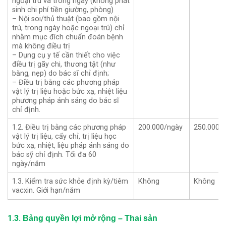
ngoại trú và trong ngày (không phát
sinh chi phí tiền giường, phòng)
– Nội soi/thủ thuật (bao gồm nội
trú, trong ngày hoặc ngoại trú) chỉ
nhằm mục đích chuẩn đoán bệnh
mà không điều trị
– Dụng cụ y tế cần thiết cho việc
điều trị gãy chi, thương tật (như
băng, nẹp) do bác sĩ chỉ định;
– Điều trị bằng các phương pháp
vật lý trị liệu hoặc bức xạ, nhiệt liệu
phương pháp ánh sáng do bác sĩ
chỉ định.
1.2. Điều trị bằng các phương pháp
200.000/ngày
250.000/
vật lý trị liệu, cấy chỉ, trị liệu học
bức xạ, nhiệt, liệu pháp ánh sáng do
bác sỹ chỉ định. Tối đa 60
ngày/năm
1.3. Kiểm tra sức khỏe định kỳ/tiêm
Không
Không
vacxin. Giới hạn/năm
1.3.
Bảng quyền lợi
mở rộng – Thai sản