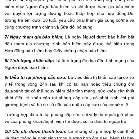
hiểm như Người được bảo hiểm và chỉ được tham gia bảo hiểm
với quyền lợi tượng đương hoặc thấp hơp chủ hợp đồng.Đối
tượng trẻ em dưới 18 tuổi, yêu cầu phải tham gia cùng bô/mẹ và
cùng chương trình chính và Sửa đổi bổ sung.
7/ Ngày tham gia bảo hiểm:
Là ngày Người được bảo hiểm bắt
đầu tham gia chương trình bảo hiểm này được thể hiện trong
Hợp đồng bảo hiểm hay Giấy chứng nhận bảo hiểm.
8/ Tình trạng khẩn cấp:
Là tình trạng đe dọa đến tính mạng của
Người được bảo hiểm.
9/ Điều trị tại phòng cấp cứu:
Là việc điều trị khẩn cấp tại cơ sở
y tế trong vòng 24h sau khi có tai nạn hoặc triệu chứng ốm
đau/bệnh tật có thể nguy hiểm đến tính mạng, sức khỏe cần thiết
phải điều trị khẩn cấp tại phòng cấp cứu, có phát sinh chi phí
giường bệnh và hồ sơ có dấu xác nhận cấp cứu của cơ sở y tế.
Trường hợp điều trị tại phòng cấp cứu chỉ vì lý do ngoài giờ phục
vụ của phòng khám/bệnh viện thì được coi là điều trị ngoại trú.
10/ Chi phí được thanh toán:
Là những chi phí hợp lý cần thiết
và theo thông lệ phát sinh trong trường hợp ốm đau, bệnh tật hay