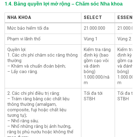
1.4.
Bảng quyền lợi mở rộng – Chăm sóc Nha khoa
NHA KHOA
SELECT
ESSENT
NHA KHOA
SELECT
ESSENT
Mức bảo hiểm tối đa
21.000.000
21.000.00
Phạm vi lãnh thổ
Vùng 1
Vùng 2
Quyền lợi:
Kiểm tra răng
Kiểm tra 
1. Các chi phí chăm sóc răng thông
định kỳ (bao
định kỳ (
thường:
gồm cạo vôi
gồm cạo 
– Khám và chuẩn đoán bệnh;
và đánh
và đánh
– Lấy cao răng.
bóng)
bóng)
1.000.000/nă
1.000.000
m
m
2. Các chi phí điều trị răng:
Tối đa tới
Tối đa tới
– Trám răng bằng các chất liệu
STBH
STBH
thông thường (amalgam,
composite, fuji hoặc chất liệu
tương tự);
– Nhổ răng sâu;
– Nhổ những răng bị ảnh hưởng,
răng bị phủ nướu hoặc không thể