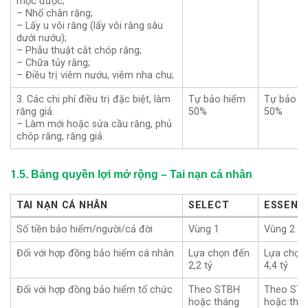
mọc được;
– Nhổ chân răng;
– Lấy u vôi răng (lấy vôi răng sâu
dưới nướu);
– Phẫu thuật cắt chóp răng;
– Chữa tủy răng;
– Điều trị viêm nướu, viêm nha chu;
3. Các chi phí điều trị đặc biệt, làm
Tự bảo hiểm
Tự bảo h
răng giả:
50%
50%
– Làm mới hoặc sửa cầu răng, phủ
chóp răng, răng giả.
1.
5. Bảng quyền lợi mở rộng – Tai nạn cá nhân
TAI NẠN CÁ NHÂN
SELECT
ESSENT
TAI NẠN CÁ NHÂN
SELECT
ESSENT
Số tiền bảo hiểm/người/cả đời
Vùng 1
Vùng 2
Đối với hợp đồng bảo hiểm cá nhân
Lựa chọn đến
Lựa chọn
2,2 tỷ
4,4 tỷ
Đối với hợp đồng bảo hiểm tổ chức
Theo STBH
Theo ST
hoặc tháng
hoặc thá