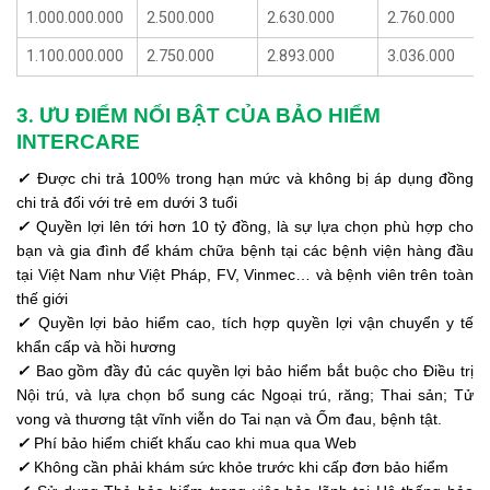
1.000.000.000
2.500.000
2.630.000
2.760.000
1.100.000.000
2.750.000
2.893.000
3.036.000
3. Ư
U ĐIỂM NỔI BẬT CỦA BẢO HIỂM
INTERCARE
✓
Được chi trả 100% trong hạn mức và không bị áp dụng đồng
chi trả đối với trẻ em dưới 3 tuổi
✓
Quyền lợi lên tới hơn 10 tỷ đồng, là sự lựa chọn phù hợp cho
bạn và gia đình để khám chữa bệnh tại các bệnh viện hàng đầu
tại Việt Nam như Việt Pháp, FV, Vinmec… và bệnh viên trên toàn
thế giới
✓
Quyền lợi bảo hiểm cao, tích hợp quyền lợi vận chuyển y tế
khẩn cấp và hồi hương
✓
Bao gồm đầy đủ các quyền lợi bảo hiểm bắt buộc cho Điều trị
Nội trú, và lựa chọn bổ sung các Ngoại trú, răng; Thai sản; Tử
vong và thương tật vĩnh viễn do Tai nạn và Ốm đau, bệnh tật.
✓
Phí bảo hiểm chiết khấu cao khi mua qua Web
✓
Không cần phải khám sức khỏe trước khi cấp đơn bảo hiểm