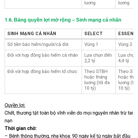
lương
lương
1.6
. Bảng quyền lợi mở rộng – Sinh mạng cá nhân
SINH MẠNG CÁ NHÂN
SELECT
ESSENT
SINH MẠNG CÁ NHÂN
SELECT
ESSENT
Số tiền bảo hiểm/người/cả đời
Vùng 1
Vùng 2
Đối với hợp đồng bảo hiểm cá nhân
Lựa chọn đến
Lựa chọn
2,2 tỷ
4,4 tỷ
Đối với hợp đồng bảo hiểm tổ chức
Theo STBH
Theo ST
hoặc tháng
hoặc thá
lương (tối đa
lương (tối
10 tỷ)
10 tỷ)
Quyền lợi:
Chết, thương tật toàn bộ vĩnh viễn do mọi nguyên nhân trừ tai
nạn
Thời gian chờ:
– Bệnh thông thường, nha khoa: 90 ngày kể từ ngày bắt đầu