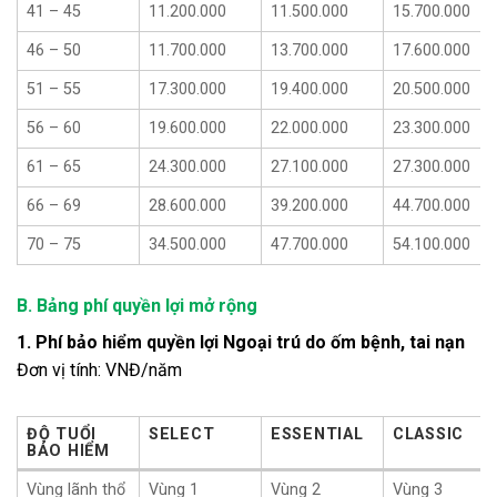
41 – 45
11.200.000
11.500.000
15.700.000
46 – 50
11.700.000
13.700.000
17.600.000
51 – 55
17.300.000
19.400.000
20.500.000
56 – 60
19.600.000
22.000.000
23.300.000
61 – 65
24.300.000
27.100.000
27.300.000
66 – 69
28.600.000
39.200.000
44.700.000
70 – 75
34.500.000
47.700.000
54.100.000
B. Bảng phí quyền lợi mở rộng
1. Phí bảo hiểm quyền lợi Ngoại trú do ốm bệnh, tai nạn
Đơn vị tính: VNĐ/năm
ĐỘ TUỔI
SELECT
ESSENTIAL
CLASSIC
BẢO HIỂM
ĐỘ TUỔI
SELECT
ESSENTIAL
CLASSIC
Vùng lãnh thổ
Vùng 1
Vùng 2
Vùng 3
BẢO HIỂM