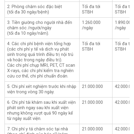
2. Phòng chăm sóc đặc biệt
Tối đa tới
Tối đa tới
(tối đa 30 ngày/bệnh)
STBH
STBH
3. Tiền giường cho người nhà đến
1.260.000
1.890.000
chăm sóc /người/ngày
/ngày
/ngày
(tối đa 10 ngày/năm).
4. Các chi phí bệnh viện tổng hợp
Tối đa tới
Tối đa tới
(các chi phí y tế và dịch vụ phát
STBH
STBH
sinh trong quá trình điều trị nội trú
và hoặc trong ngày điều trị).
Các chi phí chụp MRI, PET, CT scan
X-rays, các chi phí kiểm tra nghiên
cứu cơ thể, chi phí chuẩn đoán.
5. Chi phí xét nghiệm trước khi nhập
21.000.000
42.000.00
viện trong vòng 30 ngày.
6. Chi phí tái khám sau khi xuất viện
21.000.000
42.000.00
phát sinh ngay sau khi xuất viện
nhưng không vượt quá 90 ngày kể
từ ngày xuất viện.
7. Chi phí y tá chăm sóc tại nhà
21.000.000
42.000.00