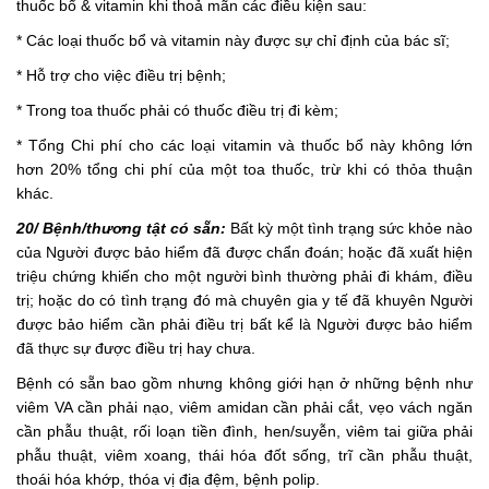
thuốc bổ & vitamin khi thoả mãn các điều kiện sau:
* Các loại thuốc bổ và vitamin này được sự chỉ định của bác sĩ;
* Hỗ trợ cho việc điều trị bệnh;
* Trong toa thuốc phải có thuốc điều trị đi kèm;
* Tổng Chi phí cho các loại vitamin và thuốc bổ này không lớn
hơn 20% tổng chi phí của một toa thuốc, trừ khi có thỏa thuận
khác.
20/ Bệnh/thương tật có sẵn:
Bất kỳ một tình trạng sức khỏe nào
của Người được bảo hiểm đã được chẩn đoán; hoặc đã xuất hiện
triệu chứng khiến cho một người bình thường phải đi khám, điều
trị; hoặc do có tình trạng đó mà chuyên gia y tế đã khuyên Người
được bảo hiểm cần phải điều trị bất kể là Người được bảo hiểm
đã thực sự được điều trị hay chưa.
Bệnh có sẵn bao gồm nhưng không giới hạn ở những bệnh như
viêm VA cần phải nạo, viêm amidan cần phải cắt, vẹo vách ngăn
cần phẫu thuật, rối loạn tiền đình, hen/suyễn, viêm tai giữa phải
phẫu thuật, viêm xoang, thái hóa đốt sống, trĩ cần phẫu thuật,
thoái hóa khớp, thóa vị địa đệm, bệnh polip.