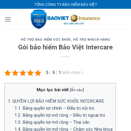
Skip
TỔNG CÔNG TY BẢO HIỂM BẢO VIỆT
to
content
HỖ TRỢ BẢO HIỂM SỨC KHỎE
,
HỖ TRỢ KHÁCH HÀNG
Gói bảo hiểm Bảo Việt Intercare
5
/
5
(
1
bình chọn
)
Mục lục bài viết
[
Ẩn vào
]
1. QUYỀN LỢI BẢO HIỂM SỨC KHỎE INTERCARE
1.1. Bảng quyền lợi chính – Điều trị nội trú
1.2. Bảng quyền lợi mở rộng – Điều trị ngoại trú
1.3. Bảng quyền lợi mở rộng – Thai sản
1.4. Bảng quyền lợi mở rộng – Chăm sóc Nha khoa