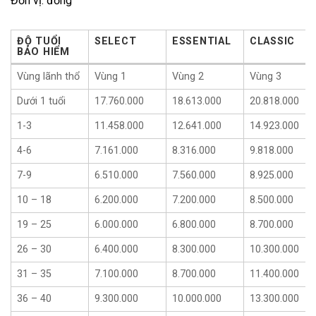
Đơn vị: đồng
ĐỘ TUỔI
SELECT
ESSENTIAL
CLASSIC
BẢO HIỂM
ĐỘ TUỔI
SELECT
ESSENTIAL
CLASSIC
Vùng lãnh thổ
Vùng 1
Vùng 2
Vùng 3
BẢO HIỂM
Dưới 1 tuổi
17.760.000
18.613.000
20.818.000
1-3
11.458.000
12.641.000
14.923.000
4-6
7.161.000
8.316.000
9.818.000
7-9
6.510.000
7.560.000
8.925.000
10 – 18
6.200.000
7.200.000
8.500.000
19 – 25
6.000.000
6.800.000
8.700.000
26 – 30
6.400.000
8.300.000
10.300.000
31 – 35
7.100.000
8.700.000
11.400.000
36 – 40
9.300.000
10.000.000
13.300.000