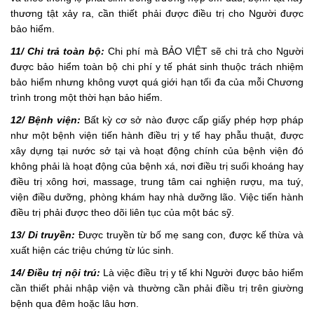
thương tật xảy ra, cần thiết phải được điều trị cho Người được
bảo hiểm.
11/ Chi trả toàn bộ:
Chi phí mà BẢO VIỆT sẽ chi trả cho Người
được bảo hiểm toàn bộ chi phí y tế phát sinh thuộc trách nhiệm
bảo hiểm nhưng không vượt quá giới hạn tối đa của mỗi Chương
trình trong một thời hạn bảo hiểm.
12/ Bệnh viện:
Bất kỳ cơ sở nào được cấp giấy phép hợp pháp
như một bệnh viện tiến hành điều trị y tế hay phẫu thuật, được
xây dựng tại nước sở tại và hoạt động chính của bệnh viện đó
không phải là hoạt động của bệnh xá, nơi điều trị suối khoáng hay
điều trị xông hơi, massage, trung tâm cai nghiện rượu, ma tuý,
viện điều dưỡng, phòng khám hay nhà dưỡng lão. Việc tiến hành
điều trị phải được theo dõi liên tục của một bác sỹ.
13/ Di truyền:
Được truyền từ bố mẹ sang con, được kế thừa và
xuất hiện các triệu chứng từ lúc sinh.
14/ Điều trị nội trú:
Là việc điều trị y tế khi Người được bảo hiểm
cần thiết phải nhập viện và thường cần phải điều trị trên giường
bệnh qua đêm hoặc lâu hơn.