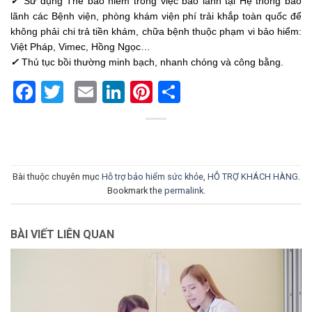
✓
Sử dụng Thẻ bảo hiểm trong việc bảo lãnh tại Hệ thống bảo
lãnh các Bệnh viện, phòng khám viện phí trải khắp toàn quốc để
không phải chi trả tiền khám, chữa bệnh thuộc phạm vi bảo hiểm:
Việt Pháp, Vimec, Hồng Ngọc…
✓
Thủ tục bồi thường minh bạch, nhanh chóng và công bằng.
Facebook
Twitter
Email
LinkedIn
Pinterest
Share
Bài thuộc chuyên mục
Hỗ trợ bảo hiểm sức khỏe
,
HỖ TRỢ KHÁCH HÀNG
.
Bookmark the
permalink
.
BÀI VIẾT LIÊN QUAN