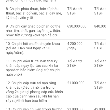
(theo chỉ định của bác sĩ)/năm.
8. Chi phí phẫu thuật, bác sĩ phẫu
Tối đa tới
Tối đa tới
thuật, bác sĩ cố vấn, bác sĩ gây mê,
STBH
STBH
kỹ thuật viên y tế.
9. Chi phí cấy ghép bộ phận cơ thể
630.000.000
840.000.0
như: tim, phổi, gan, tuyến tụy, thận,
hoặc tủy xương) /giới hạn cả đời.
10. Chi phí hội chuẩn chuyên khoa
4.200.000
Tối đa tới
(tối đa 1 lần một ngày và 90
/ngày
STBH
ngày/năm).
11. Chi phí điều trị tai nạn thai kỳ
Tối đa tới
Tối đa tới
khẩn cấp ngay lập tức sau khi tai
STBH
STBH
nạn/đơn bảo hiểm (loại trừ chi phí
nuôi phôi).
12. Chi phí cấp cứu tai nạn răng
21.000.000
Tối đa tới
khẩn cấp (điều trị nội trú trong
STBH
vòng 24 giờ tại phòng cấp cứu khẩn
cấp của bệnh viện sau khi tai nạn
xảy ra)/thời hạn bảo hiểm.
13. Chi phí vận chuyển trong trường
21.000.000
42.000.00