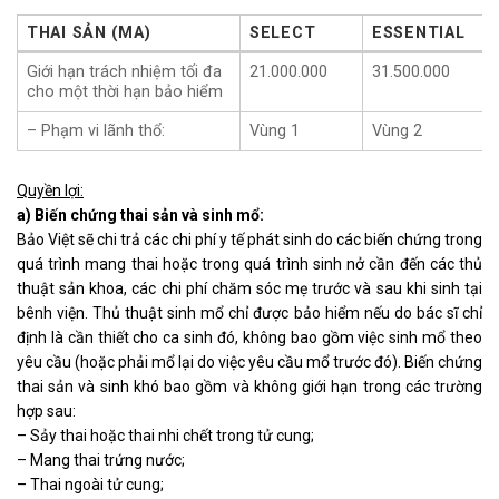
THAI SẢN (MA)
SELECT
ESSENTIAL
THAI SẢN (MA)
SELECT
ESSENTIAL
Giới hạn trách nhiệm tối đa
21.000.000
31.500.000
cho một thời hạn bảo hiểm
– Phạm vi lãnh thổ:
Vùng 1
Vùng 2
Quyền lợi:
a) Biến chứng thai sản và sinh mổ:
Bảo Việt sẽ chi trả các chi phí y tế phát sinh do các biến chứng trong
quá trình mang thai hoặc trong quá trình sinh nở cần đến các thủ
thuật sản khoa, các chi phí chăm sóc mẹ trước và sau khi sinh tại
bênh viện. Thủ thuật sinh mổ chỉ được bảo hiểm nếu do bác sĩ chỉ
định là cần thiết cho ca sinh đó, không bao gồm việc sinh mổ theo
yêu cầu (hoặc phải mổ lại do việc yêu cầu mổ trước đó). Biến chứng
thai sản và sinh khó bao gồm và không giới hạn trong các trường
hợp sau:
– Sảy thai hoặc thai nhi chết trong tử cung;
– Mang thai trứng nước;
– Thai ngoài tử cung;