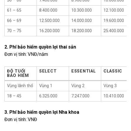
56 – 60
7.400.000
8.900.000
10.600.000
61 – 65
8.400.000
10.300.000
12.100.000
66 – 69
12.500.000
14.000.000
19.600.000
70 – 75
16.200.000
18.200.000
25.400.000
2. Phí bảo hiểm quyền lợi thai sản
Đơn vị tính: VNĐ/năm
ĐỘ TUỔI
SELECT
ESSENTIAL
CLASSIC
BẢO HIỂM
ĐỘ TUỔI
SELECT
ESSENTIAL
CLASSIC
Vùng lãnh thổ
Vùng 1
Vùng 2
Vùng 3
BẢO HIỂM
18 – 45
6.325.000
7.247.000
10.410.000
3. Phí bảo hiểm quyền lợi Nha khoa
Đơn vị tính: VNĐ