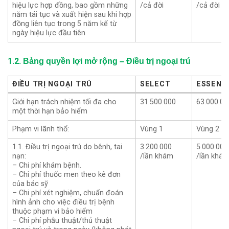
hiệu lực hợp đồng, bao gồm những
/cả đời
/cả đời
năm tái tục và xuất hiện sau khi hợp
đồng liên tục trong 5 năm kể từ
ngày hiệu lực đầu tiên
1.2.
Bảng quyền lợi mở rộng – Điều trị ngoại trú
ĐIỀU TRỊ NGOẠI TRÚ
SELECT
ESSENT
ĐIỀU TRỊ NGOẠI TRÚ
SELECT
ESSENT
Giới hạn trách nhiệm tối đa cho
31.500.000
63.000.00
một thời hạn bảo hiểm
Phạm vi lãnh thổ:
Vùng 1
Vùng 2
1.1. Điều trị ngoại trú do bênh, tai
3.200.000
5.000.000
nạn:
/lần khám
/lần khá
– Chi phí khám bệnh.
– Chi phí thuốc men theo kê đơn
của bác sỹ
– Chi phí xét nghiệm, chuẩn đoán
hình ảnh cho việc điều trị bệnh
thuộc phạm vi bảo hiểm
– Chi phí phẫu thuật/thủ thuật