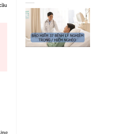
 cầu
xứng