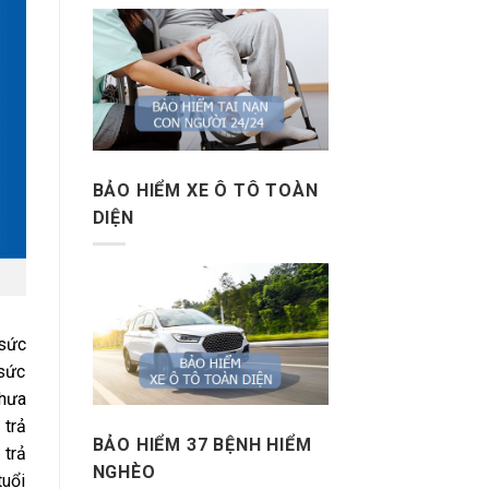
BẢO HIỂM XE Ô TÔ TOÀN
DIỆN
 sức
sức
chưa
 trả
BẢO HIỂM 37 BỆNH HIỂM
 trả
NGHÈO
tuổi