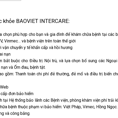
sức khỏe BAOVIET INTERCARE:
lựa chọn phù hợp cho bạn và gia đình để khám chữa bệnh tại các 
V, Vinmec… và bệnh viện trên toàn thế giới
ợi vận chuyển y tế khẩn cấp và hồi hương
ai nạn
bắt buộc cho Điều trị Nội trú, và lựa chọn bổ sung các Ngoại 
i nạn và Ốm đau, bệnh tật.
ao gồm: Thanh toán chi phí đẻ thường, đẻ mổ và điều trị biến c
a Web
 cấp đơn bảo hiểm
 tại Hệ thống bảo lãnh các Bệnh viện, phòng khám viện phí trải 
, chữa bệnh thuộc phạm vi bảo hiểm: Việt Pháp, Vimec, Hồng Ngọc
ng và công bằng.