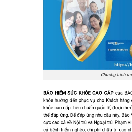
Chương trình ưu
BẢO HIỂM SỨC KHỎE CAO CẤP
của BẢO
khỏe hướng đến phục vụ cho Khách hàng 
khỏe cao cấp, tiêu chuẩn quốc tế, được hư
thể đáp ứng. Để đáp ứng nhu cầu này, Bảo V
cực cao cả về Nội trú và Ngoại trú. Phạm vi 
cả bệnh hiểm nghèo, chi phí chữa trị cao n