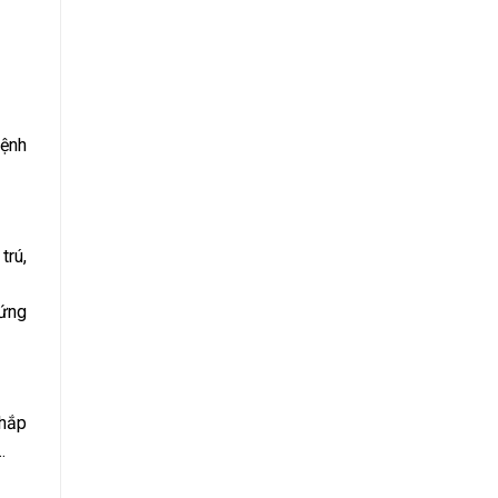
bệnh
trú,
hứng
khắp
…