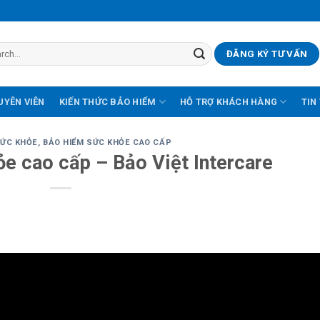
ĐĂNG KÝ TƯ VẤN
UYÊN VIÊN
KIẾN THỨC BẢO HIỂM
HỖ TRỢ KHÁCH HÀNG
TIN
SỨC KHỎE
,
BẢO HIỂM SỨC KHỎE CAO CẤP
e cao cấp – Bảo Việt Intercare