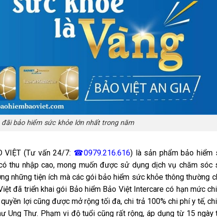
 đãi bảo hiểm sức khỏe lớn nhất trong năm
 VIỆT (Tư vấn 24/7:
☎0979.216.616
) là sản phẩm bảo hiểm
có thu nhập cao, mong muốn được sử dụng dịch vụ chăm sóc 
ởng những tiện ích mà các gói bảo hiểm sức khỏe thông thường 
iệt đã triển khai gói Bảo hiểm Bảo Việt Intercare có hạn mức chi
quyền lợi cũng được mở rộng tối đa, chi trả 100% chi phí y tế, chi
hư Ung Thư. Phạm vi độ tuổi cũng rất rộng, áp dụng từ 15 ngày 