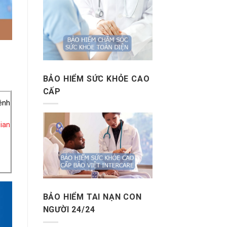
BẢO HIỂM SỨC KHỎE CAO
CẤP
ênh
ian
BẢO HIỂM TAI NẠN CON
NGƯỜI 24/24