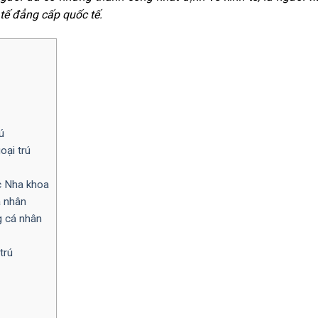
tế đẳng cấp quốc tế.
ú
oại trú
c Nha khoa
á nhân
g cá nhân
trú