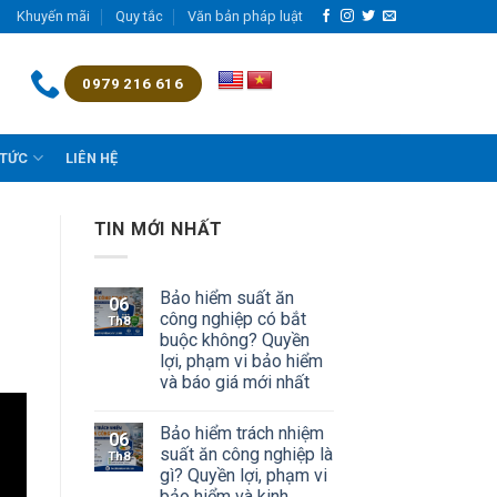
Khuyến mãi
Quy tắc
Văn bản pháp luật
0979 216 616
 TỨC
LIÊN HỆ
TIN MỚI NHẤT
Bảo hiểm suất ăn
06
công nghiệp có bắt
Th8
buộc không? Quyền
lợi, phạm vi bảo hiểm
và báo giá mới nhất
Bảo hiểm trách nhiệm
06
suất ăn công nghiệp là
Th8
gì? Quyền lợi, phạm vi
bảo hiểm và kinh