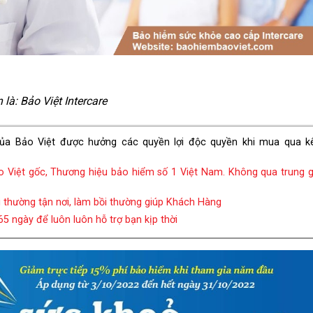
là: Bảo Việt Intercare
ủa Bảo Việt được hưởng các quyền lợi độc quyền khi mua qua k
Việt gốc, Thương hiệu bảo hiểm số 1 Việt Nam. Không qua trung g
i thường tận nơi, làm bồi thường giúp Khách Hàng
5 ngày để luôn luôn hỗ trợ bạn kịp thời