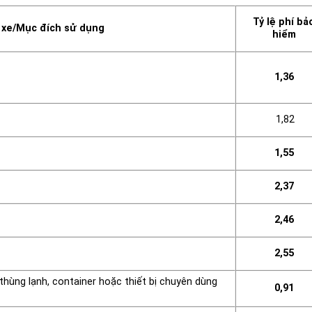
Tỷ lệ phí bả
 xe/Mục đích sử dụng
hiểm
1,36
1,82
1,55
2,37
2,46
2,55
ùng lạnh, container hoặc thiết bị chuyên dùng
0,91