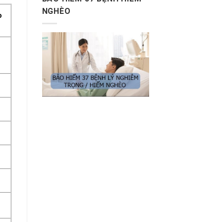
NGHÈO
o