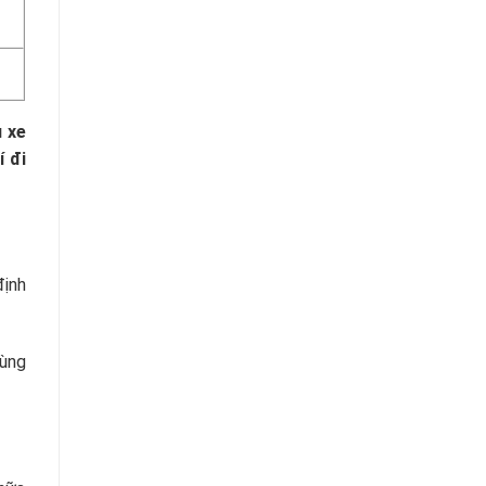
ủ xe
í đi
định
tùng