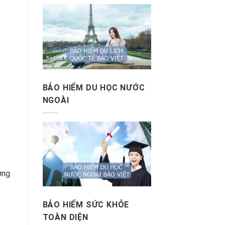
BẢO HIỂM DU HỌC NƯỚC
NGOÀI
ờng
BẢO HIỂM SỨC KHỎE
TOÀN DIỆN