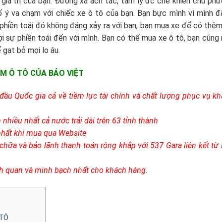
giá trị của bạn. Đường xá ách tắc, tâm lý ức chế khiến chủ ph
ố ý va chạm với chiếc xe ô tô của bạn. Bạn bực mình vì mình đ
 phiền toái đó không đáng xảy ra với bạn, bạn mua xe để có thê
đợi sự phiền toái đến với mình. Bạn có thể mua xe ô tô, bạn cũng
gạt bỏ mọi lo âu.
ỂM Ô TÔ CỦA BẢO VIỆT
đầu Quốc gia cả về tiềm lực tài chính và chất lượng phục vụ k
nhiều nhất cả nước trải dài trên 63 tỉnh thành
nhất khi mua qua Website
chữa và bảo lãnh thanh toán rộng khắp với 537 Gara liên kết từ
ch quan và minh bạch nhất cho khách hàng.
 TÔ