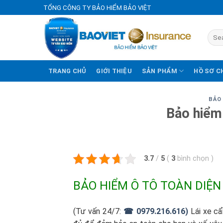
Skip
TỔNG CÔNG TY BẢO HIỂM BẢO VIỆT
to
content
TRANG CHỦ
GIỚI THIỆU
SẢN PHẨM
HỒ SƠ C
BẢO 
Bảo hiểm
3.7
/
5
(
3
bình chọn
)
BẢO HIỂM Ô TÔ TOÀN DIỆN
(Tư vấn 24/7:
☎ 0979.216.616)
Lái xe cẩ