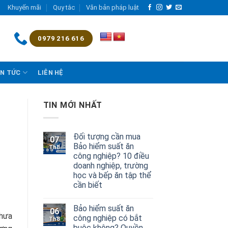
Khuyến mãi
Quy tắc
Văn bản pháp luật
0979 216 616
IN TỨC
LIÊN HỆ
TIN MỚI NHẤT
Đối tượng cần mua
07
Bảo hiểm suất ăn
Th8
công nghiệp? 10 điều
doanh nghiệp, trường
học và bếp ăn tập thể
cần biết
Bảo hiểm suất ăn
06
chưa
công nghiệp có bắt
Th8
buộc không? Quyền