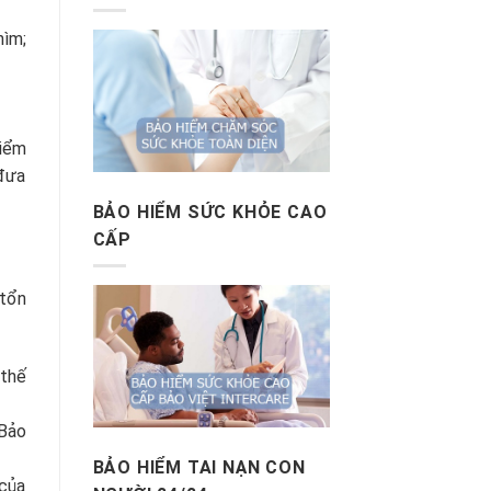
hìm;
hiểm
 đưa
BẢO HIỂM SỨC KHỎE CAO
CẤP
 tổn
 thế
 Bảo
BẢO HIỂM TAI NẠN CON
 của