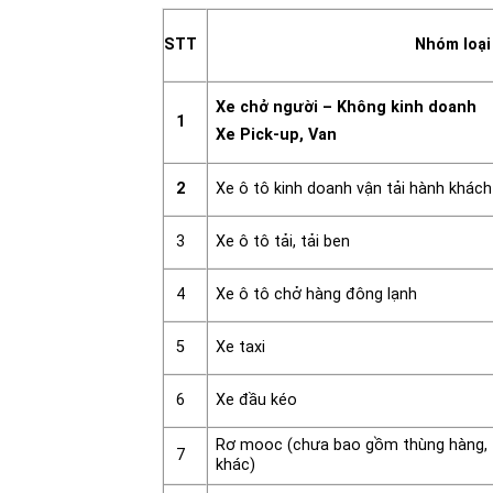
STT
Nhóm loại
Xe chở người – Không kinh doanh
1
Xe Pick-up, Van
2
Xe ô tô kinh doanh vận tải hành khách
3
Xe ô tô tải, tải ben
Xe ô tô chở hàng đông lạnh
4
Xe taxi
5
Xe đầu kéo
6
Rơ mooc (chưa bao gồm thùng hàng, th
7
khác)