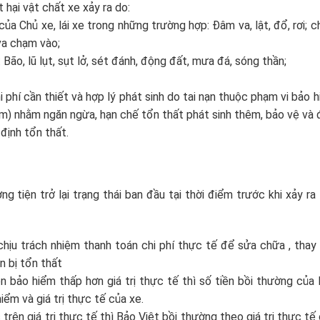
hại vật chất xe xảy ra do:
ủa Chủ xe, lái xe trong những trường hợp: Đâm va, lật, đổ, rơi; c
 va chạm vào;
Bão, lũ lụt, sụt lở, sét đánh, động đất, mưa đá, sóng thần;
 phí cần thiết và hợp lý phát sinh do tai nạn thuộc phạm vi bảo 
ểm) nhằm ngăn ngừa, hạn chế tổn thất phát sinh thêm, bảo vệ và
 định tổn thất.
g tiện trở lại trạng thái ban đầu tại thời điểm trước khi xảy ra
chịu trách nhiệm thanh toán chi phí thực tế để sửa chữa , thay
 bị tổn thất
 bảo hiểm thấp hơn giá trị thực tế thì số tiền bồi thường của
iểm và giá trị thực tế của xe.
ên giá trị thực tế thì Bảo Việt bồi thường theo giá trị thực tế