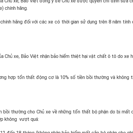
ủa Chủ xe, Bảo Việt đồng ý để Chủ xe được quyền chỉ định sửa 
e) chính hãng.
chính hãng đối với các xe có thời gian sử dụng trên 8 năm tính
a Chủ xe, Bảo Việt nhận bảo hiểm thiệt hại vật chất ô tô do xe 
ương hợp tổn thất động cơ là 10% số tiền bồi thường và không 
ệm bồi thường cho Chủ xe về những tổn thất bộ phận do bị mất 
ớp không vượt quá:
từ 12 đến 18 tháng (không nhận bảo hiểm mất cắp bộ phận cho n