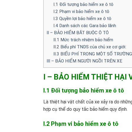
I.1 Đối tượng bảo hiểm xe ô tô
I.2 Phạm vi bảo hiểm xe ô tô
I.3 Quyền lợi bảo hiểm xe ô tô
I.4 Danh sách các Gara bảo lãnh
II – BẢO HIỂM BẮT BUỘC Ô TÔ
II.1 Mức trách nhiệm bảo hiểm
II.2 Biểu phí TNDS của chủ xe cơ giới:
II.3 BIỂU PHÍ TRONG MỘT SỐ TRƯỜN
III – BẢO HIỂM NGƯỜI NGỒI TRÊN XE
I – BẢO HIỂM THIỆT HẠI
I.1 Đối tượng bảo hiểm xe ô tô
Là thiệt hại vật chất của xe xảy ra do nhữ
hợp cụ thể do quy tắc bảo hiểm quy định.
I.2 Phạm vi bảo hiểm xe ô tô