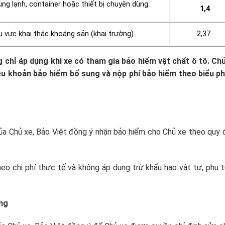
g lạnh, container hoặc thiết bị chuyên dùng
1,4
u vực khai thác khoáng sản (khai trường)
2,37
 chỉ áp dụng khi xe có tham gia bảo hiểm vật chất ô tô. Ch
u khoản bảo hiểm bổ sung và nộp phí bảo hiểm theo biểu ph
ủa Chủ xe, Bảo Việt đồng ý nhận bảo hiểm cho Chủ xe theo quy 
heo chi phí thực tế và không áp dụng trừ khấu hao vật tư, phụ 
ãng