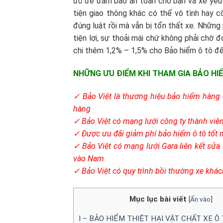
đủ để đảm bảo an toàn cho bạn và xế yêu 
tiện giao thông khác có thể vô tình hay c
đúng luật rồi mà vẫn bị tổn thất xe. Những
tiện lợi, sự thoải mái chứ không phải chờ 
chi thêm 1,2% – 1,5% cho Bảo hiểm ô tô để 
NHỮNG ƯU ĐIỂM KHI THAM GIA BẢO HI
✓ Bảo Việt là thương hiệu bảo hiểm hàng 
hàng
✓ Bảo Việt có mạng lưới công ty thành viên 
✓ Được ưu đãi giảm phí bảo hiểm ô tô tốt 
✓ Bảo Việt có mạng lưới Gara liên kết sửa 
vào Nam
✓ Bảo Việt có quy trình bồi thường xe khá
Mục lục bài viết
[
Ẩn vào
]
I – BẢO HIỂM THIỆT HẠI VẬT CHẤT XE Ô