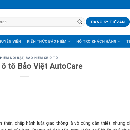
ĐĂNG KÝ TƯ VẤN
HUYÊN VIÊN
KIẾN THỨC BẢO HIỂM
HỖ TRỢ KHÁCH HÀNG
T
HIỂM NỔI BẬT
,
BẢO HIỂM XE Ô TÔ
 ô tô Bảo Việt AutoCare
n thận, chấp hành luật giao thông là vô cùng cần thiết, nhưng 