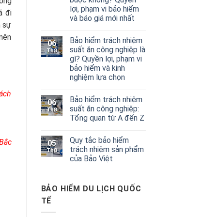
ương
lợi, phạm vi bảo hiểm
ã đi
và báo giá mới nhất
m sự
 nên
Bảo hiểm trách nhiệm
06
suất ăn công nghiệp là
Th8
gì? Quyền lợi, phạm vi
bảo hiểm và kinh
nghiệm lựa chọn
hách
Bảo hiểm trách nhiệm
06
suất ăn công nghiệp:
Th8
Tổng quan từ A đến Z
Quy tắc bảo hiểm
 Bắc
05
trách nhiệm sản phẩm
Th8
của Bảo Việt
BẢO HIỂM DU LỊCH QUỐC
TẾ