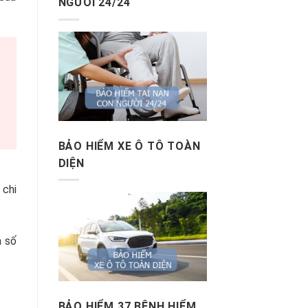
NGƯỜI 24/24
BẢO HIỂM XE Ô TÔ TOÀN
DIỆN
 chi
á số
BẢO HIỂM 37 BỆNH HIỂM