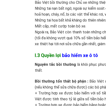
Bảo Việt bồi thường cho Chủ xe những thiệt 
Những tai nạn bất ngờ, ngoài sự kiểm soát c
hoả hoạn, cháy, nổ; bị các vật thể khác rơi,
Những tai họa bất khả kháng do thiên nhiên: 
Mất cắp, mất cướp toàn bộ xe.
Ngoài ra, Bảo Việt còn thanh toán những chi
(tối đa không vượt quá 10% số tiền bảo hi
xe thiệt hại tới nơi sửa chữa gần nhất, giám
I.3 Quyền lợi
bảo hiểm xe ô tô
Nguyên tắc bồi thường
là khôi phục phươn
thất.
Bồi thường tổn thất bộ phận :
Bảo Việt 
(nếu không thể sửa chữa được) các bộ phận
+ Trường hợp xe được bảo hiểm với số tiền
Việt được tính theo tỷ lệ giữa số tiền bảo h
+ Trường hợp xe được bảo hiểm bằng hoặc tr