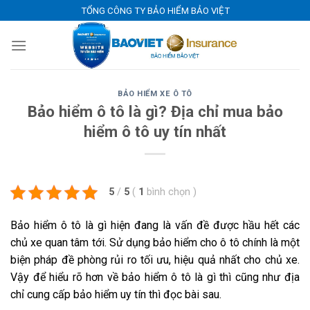
Skip
TỔNG CÔNG TY BẢO HIỂM BẢO VIỆT
to
content
BẢO HIỂM XE Ô TÔ
Bảo hiểm ô tô là gì? Địa chỉ mua bảo
hiểm ô tô uy tín nhất
5
/
5
(
1
bình chọn
)
Bảo hiểm ô tô là gì hiện đang là vấn đề được hầu hết các
chủ xe quan tâm tới. Sử dụng bảo hiểm cho ô tô chính là một
biện pháp đề phòng rủi ro tối ưu, hiệu quả nhất cho chủ xe.
Vậy để hiểu rõ hơn về bảo hiểm ô tô là gì thì cũng như địa
chỉ cung cấp bảo hiểm uy tín thì đọc bài sau.