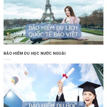
BẢO HIỂM DU HỌC NƯỚC NGOÀI