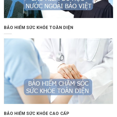
BẢO HIỂM SỨC KHỎE TOÀN DIỆN
BẢO HIỂM SỨC KHỎE CAO CẤP