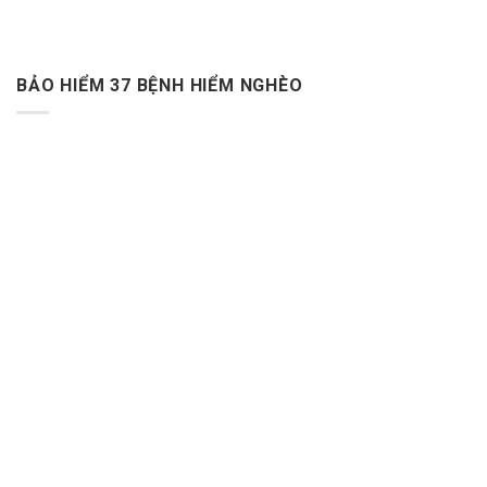
BẢO HIỂM 37 BỆNH HIỂM NGHÈO