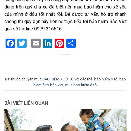
dung trên quý chủ xe đã biết nên mua bảo hiểm cho xế yêu
của mình ở đâu tốt nhất rồi. Để được tư vấn, hỗ trợ nhanh
chóng thì quý bạn hãy liên hệ trực tiếp tới bảo hiểm Bảo Việt
qua số hotline 0979 216616.
Facebook
Twitter
Email
LinkedIn
Pinterest
Share
Bài thuộc chuyên mục
BẢO HIỂM XE Ô TÔ
với các thẻ:
bảo hiểm ô tô
,
bảo
hiểm ô tô bảo việt
,
mua bảo hiểm ô tô
.
BÀI VIẾT LIÊN QUAN