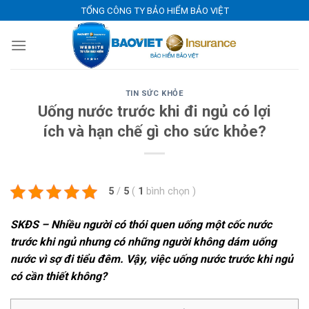
Skip
TỔNG CÔNG TY BẢO HIỂM BẢO VIỆT
to
content
TIN SỨC KHỎE
Uống nước trước khi đi ngủ có lợi
ích và hạn chế gì cho sức khỏe?
5
/
5
(
1
bình chọn
)
SKĐS – Nhiều người có thói quen uống một cốc nước
trước khi ngủ nhưng có những người không dám uống
nước vì sợ đi tiểu đêm. Vậy, việc uống nước trước khi ngủ
có cần thiết không?