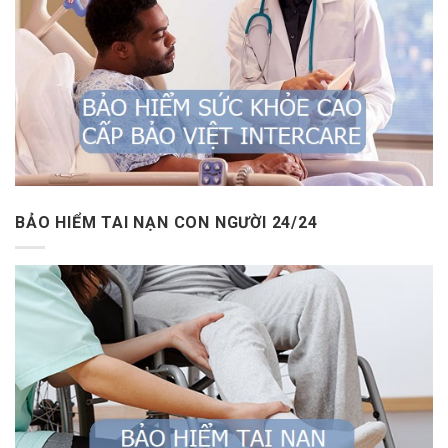
BẢO HIỂM TAI NẠN CON NGƯỜI 24/24