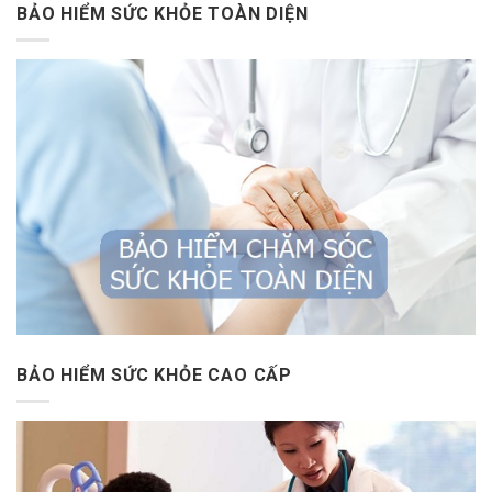
BẢO HIỂM SỨC KHỎE TOÀN DIỆN
BẢO HIỂM SỨC KHỎE CAO CẤP