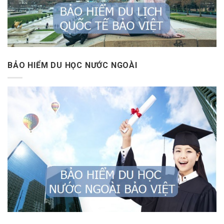
BẢO HIỂM DU HỌC NƯỚC NGOÀI