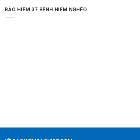
BẢO HIỂM 37 BỆNH HIỂM NGHÈO