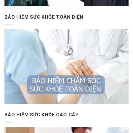
BẢO HIỂM SỨC KHỎE TOÀN DIỆN
BẢO HIỂM SỨC KHỎE CAO CẤP