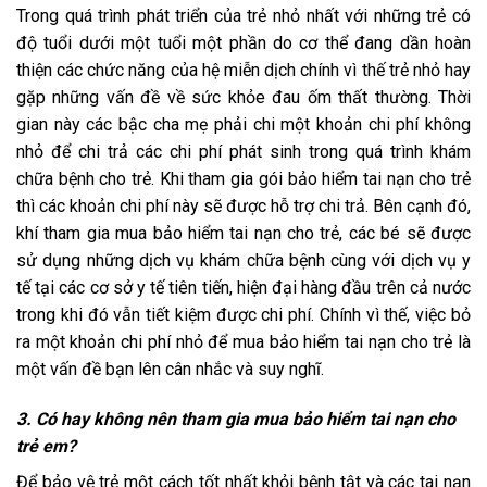
Trong quá trình phát triển của trẻ nhỏ nhất với những trẻ có
độ tuổi dưới một tuổi một phần do cơ thể đang dần hoàn
thiện các chức năng của hệ miễn dịch chính vì thế trẻ nhỏ hay
gặp những vấn đề về sức khỏe đau ốm thất thường. Thời
gian này các bậc cha mẹ phải chi một khoản chi phí không
nhỏ để chi trả các chi phí phát sinh trong quá trình khám
chữa bệnh cho trẻ. Khi tham gia gói bảo hiểm tai nạn cho trẻ
thì các khoản chi phí này sẽ được hỗ trợ chi trả. Bên cạnh đó,
khí tham gia mua bảo hiểm tai nạn cho trẻ, các bé sẽ được
sử dụng những dịch vụ khám chữa bệnh cùng với dịch vụ y
tế tại các cơ sở y tế tiên tiến, hiện đại hàng đầu trên cả nước
trong khi đó vẫn tiết kiệm được chi phí. Chính vì thế, việc bỏ
ra một khoản chi phí nhỏ để mua bảo hiểm tai nạn cho trẻ là
một vấn đề bạn lên cân nhắc và suy nghĩ.
3. Có hay không nên tham gia mua bảo hiểm tai nạn cho
trẻ em?
Để bảo vệ trẻ một cách tốt nhất khỏi bệnh tật và các tai nạn