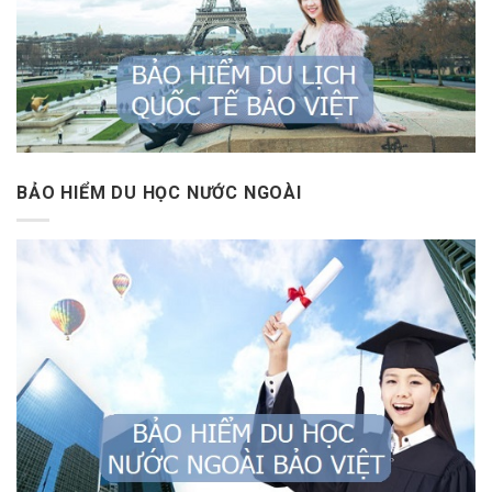
BẢO HIỂM DU HỌC NƯỚC NGOÀI