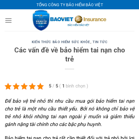
Skip
TỔNG CÔNG TY BẢO HIỂM BẢO VIỆT
to
content
KIẾN THỨC BẢO HIỂM SỨC KHỎE
,
TIN TỨC
Các vấn đề về bảo hiểm tai nạn cho
trẻ
5
/
5
(
1
bình chọn
)
Để bảo vệ trẻ nhỏ thì nhu cầu mua gói bảo hiểm tai nạn
cho trẻ là một nhu cầu thiết yếu. Bởi nó không chỉ bảo vệ
trẻ nhỏ khỏi những tai nạn ngoài ý muốn và giảm thiểu
gánh nặng tài chính cho các bậc phụ huynh.
Bảo hiểm tai nạn cho trẻ rất cần thiết đối với trẻ nhỏ bởi lợi