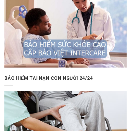
BẢO HIỂM TAI NẠN CON NGƯỜI 24/24