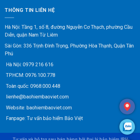
THÔNG TIN LIÊN HỆ
Hà Nội: Tầng 1, số 8, đường Nguyễn Cơ Thạch, phường Cầu
Diễn, quận Nam Từ Liêm
Sài Gòn: 336 Trịnh Đình Trọng, Phường Hòa Thạnh, Quận Tân
Phú
Hà Nội:
0979 216 616
TP.HCM:
0976.100.778
Toàn quốc:
0968.000.448
lienhe@baohiembaoviet.com
Website:
baohiembaoviet.com
Fanpage:
Tư vấn bảo hiểm Bảo Việt
Tư vấn và hỗ trợ sau bán hàng bởi Đại lý bảo hiểm IBH