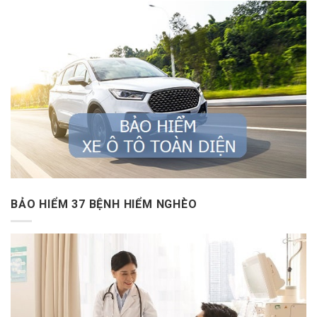
BẢO HIỂM 37 BỆNH HIỂM NGHÈO