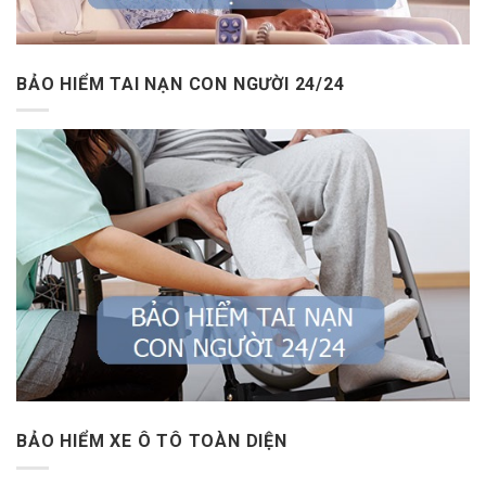
BẢO HIỂM TAI NẠN CON NGƯỜI 24/24
BẢO HIỂM XE Ô TÔ TOÀN DIỆN