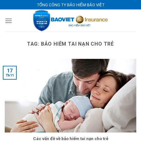
Skip
TỔNG CÔNG TY BẢO HIỂM BẢO VIỆT
to
content
TAG:
BẢO HIÊM TAI NẠN CHO TRẺ
17
Th11
Các vấn đề về bảo hiểm tai nạn cho trẻ