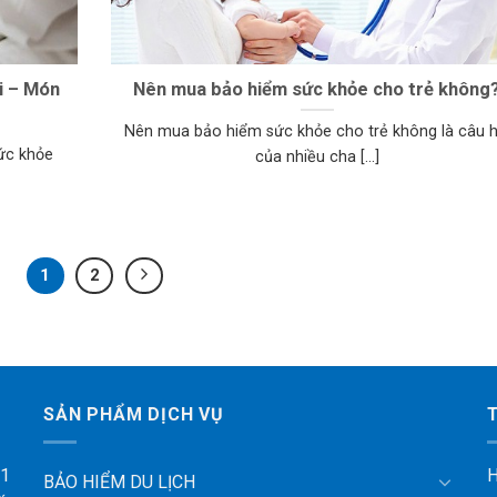
i – Món
Nên mua bảo hiểm sức khỏe cho trẻ không
Nên mua bảo hiểm sức khỏe cho trẻ không là câu h
ức khỏe
của nhiều cha [...]
1
2
SẢN PHẨM DỊCH VỤ
 1
H
BẢO HIỂM DU LỊCH