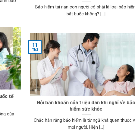
gành bảo
Bảo hiểm tai nạn con người có phải là loại bảo hiể
bắt buộc không? [...]
11
Th2
uốc tế
Nỗi băn khoăn của triệu dân khi nghĩ về bả
hiểm sức khỏe
ống của
Chắc hẳn rằng bảo hiểm là từ ngữ khá quen thuộc v
mọi người. Hiện [...]