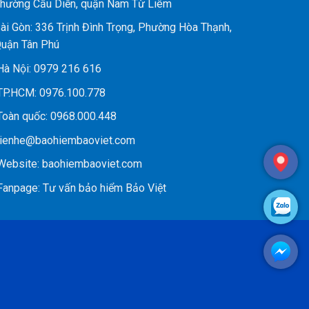
hường Cầu Diễn, quận Nam Từ Liêm
ài Gòn: 336 Trịnh Đình Trọng, Phường Hòa Thạnh,
uận Tân Phú
à Nội:
0979 216 616
P.HCM:
0976.100.778
oàn quốc:
0968.000.448
ienhe@baohiembaoviet.com
ebsite:
baohiembaoviet.com
anpage:
Tư vấn bảo hiểm Bảo Việt