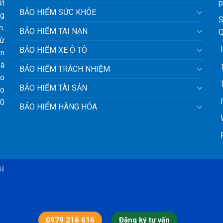
ất
p
BẢO HIỂM SỨC KHỎE
ng
S
n.
BẢO HIỂM TAI NẠN
Q
từ
H
BẢO HIỂM XE Ô TÔ
ận
và
T
BẢO HIỂM TRÁCH NHIỆM
ảo
T
BẢO HIỂM TÀI SẢN
ho
l
10
BẢO HIỂM HÀNG HÓA
W
F
BH
0979 216 616
Đăng ký tư vấn