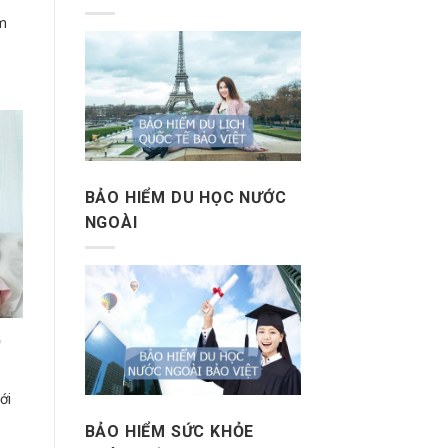
m
BẢO HIỂM DU HỌC NƯỚC
NGOÀI
o
ới
BẢO HIỂM SỨC KHỎE