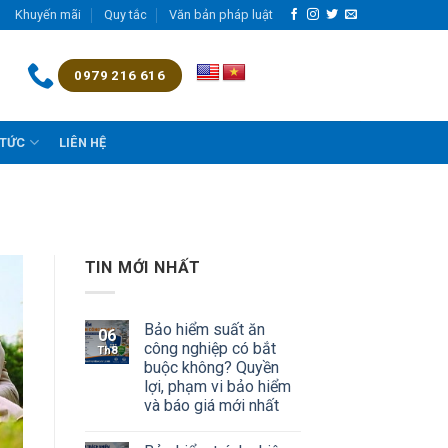
Khuyến mãi
Quy tắc
Văn bản pháp luật
0979 216 616
 TỨC
LIÊN HỆ
TIN MỚI NHẤT
Bảo hiểm suất ăn
06
công nghiệp có bắt
Th8
buộc không? Quyền
lợi, phạm vi bảo hiểm
và báo giá mới nhất