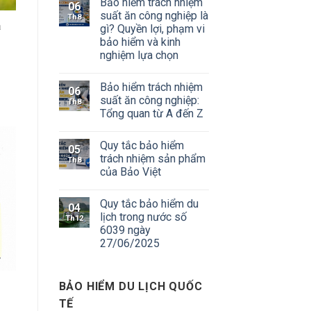
Bảo hiểm trách nhiệm
06
suất ăn công nghiệp là
Th8
a
gì? Quyền lợi, phạm vi
bảo hiểm và kinh
nghiệm lựa chọn
Bảo hiểm trách nhiệm
06
suất ăn công nghiệp:
Th8
Tổng quan từ A đến Z
Quy tắc bảo hiểm
05
trách nhiệm sản phẩm
Th8
của Bảo Việt
Quy tắc bảo hiểm du
04
lịch trong nước số
Th12
6039 ngày
27/06/2025
BẢO HIỂM DU LỊCH QUỐC
TẾ