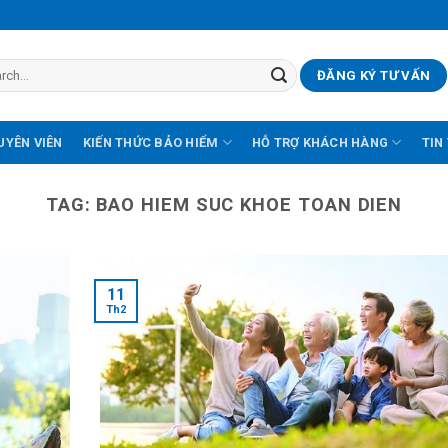
ĐĂNG KÝ TƯ VẤN
UYÊN VIÊN
KIẾN THỨC BẢO HIỂM
HỖ TRỢ KHÁCH HÀNG
TIN
TAG:
BAO HIEM SUC KHOE TOAN DIEN
11
Th2