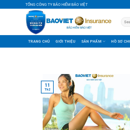
Skip
TỔNG CÔNG TY BẢO HIỂM BẢO VIỆT
to
content
TRANG CHỦ
GIỚI THIỆU
SẢN PHẨM
HỒ SƠ CH
11
Th2