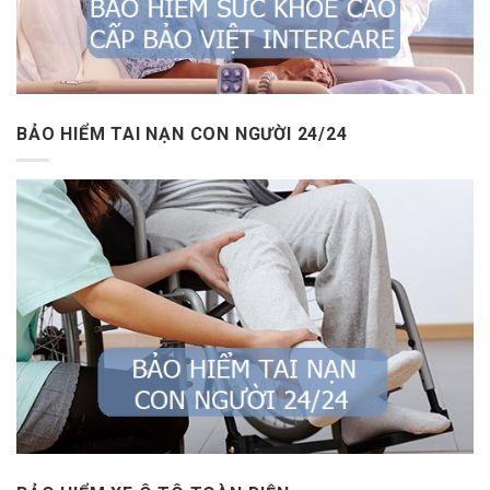
BẢO HIỂM TAI NẠN CON NGƯỜI 24/24