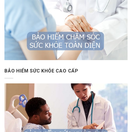
BẢO HIỂM SỨC KHỎE CAO CẤP