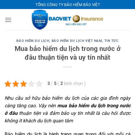
Skip
TỔNG CÔNG TY BẢO HIỂM BẢO VIỆT
to
content
BẢO HIỂM DU LỊCH
,
BẢO HIỂM DU LỊCH VIỆT NAM
,
TIN TỨC
Mua bảo hiểm du lịch trong nước ở
đâu thuận tiện và uy tín nhất
3
/
5
(
2
bình chọn
)
Nhu cầu sở hữu bảo hiểm du lịch của các gia đình ngày
càng tăng cao. Vậy nên
mua bảo hiểm du lịch trong nước
ở đâu
thuận tiện và đảm bảo uy tín nhất là câu hỏi được
không ít khách du lịch quan tâm
Bảo hiểm du lịch là hành trang quan trọng đối với mỗi cá