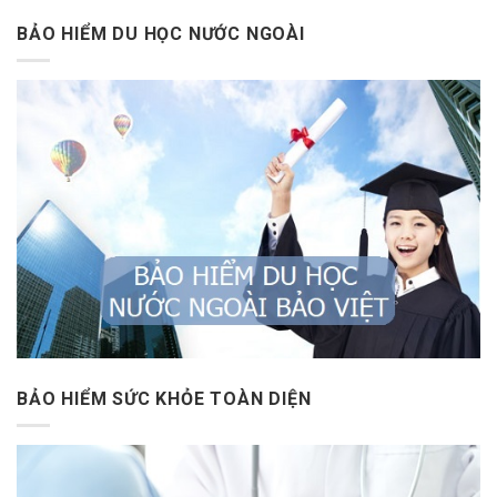
BẢO HIỂM DU HỌC NƯỚC NGOÀI
BẢO HIỂM SỨC KHỎE TOÀN DIỆN