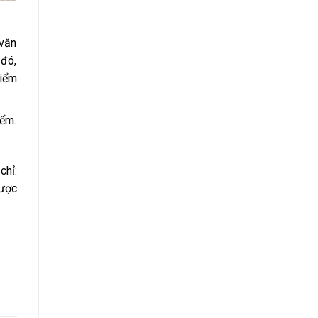
 văn
 đó,
hiểm
iểm.
chỉ:
được