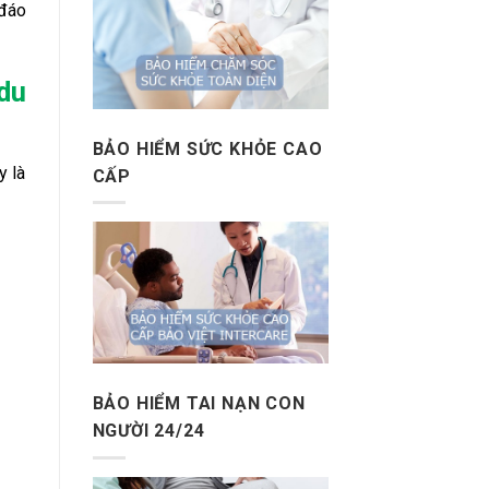
 đáo
du
BẢO HIỂM SỨC KHỎE CAO
y là
CẤP
BẢO HIỂM TAI NẠN CON
NGƯỜI 24/24