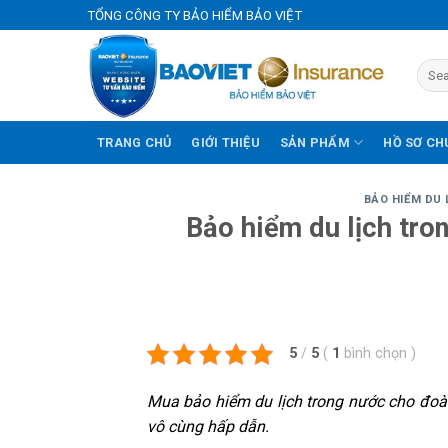
Skip
TỔNG CÔNG TY BẢO HIỂM BẢO VIỆT
to
content
TRANG CHỦ
GIỚI THIỆU
SẢN PHẨM
HỒ SƠ CH
BẢO HIỂM DU 
Bảo hiểm du lịch tro
5
/
5
(
1
bình chọn
)
Mua
bảo hiểm du lịch trong nước cho đo
vô cùng hấp dẫn.