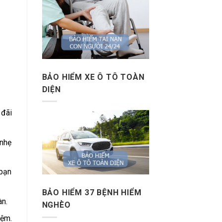
BẢO HIỂM XE Ô TÔ TOÀN
DIỆN
 đãi
 nhẹ
 bạn
BẢO HIỂM 37 BỆNH HIỂM
àn.
NGHÈO
iệm.