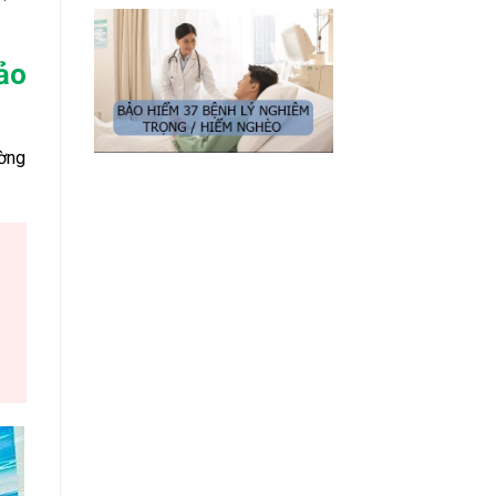
ảo
ường