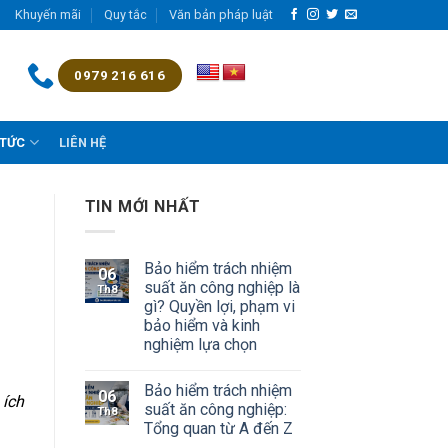
Khuyến mãi
Quy tắc
Văn bản pháp luật
0979 216 616
 TỨC
LIÊN HỆ
TIN MỚI NHẤT
Bảo hiểm trách nhiệm
06
suất ăn công nghiệp là
Th8
gì? Quyền lợi, phạm vi
bảo hiểm và kinh
nghiệm lựa chọn
Bảo hiểm trách nhiệm
06
 ích
suất ăn công nghiệp:
Th8
Tổng quan từ A đến Z