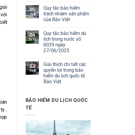
giải
Quy tắc bảo hiểm
05
trách nhiệm sản phẩm
 với
Th8
của Bảo Việt
biết
Quy tắc bảo hiểm du
04
lịch trong nước số
Th12
6039 ngày
27/06/2025
Giải thích chi tiết các
22
quyền lợi trong bảo
Th8
hiểm du lịch quốc tế
Bảo Việt
BẢO HIỂM DU LỊCH QUỐC
đoàn
TẾ
 ty…
 hợp