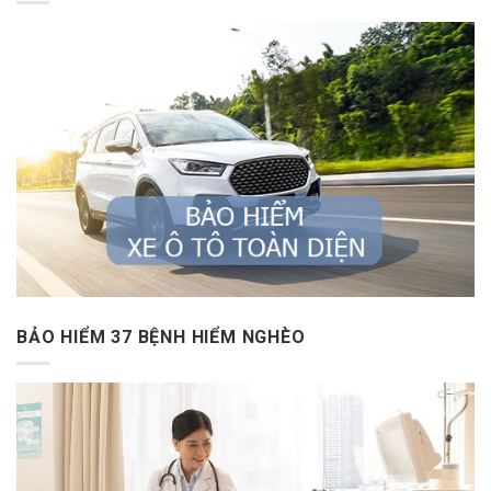
BẢO HIỂM 37 BỆNH HIỂM NGHÈO