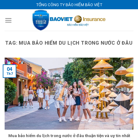
Skip
TỔNG CÔNG TY BẢO HIỂM BẢO VIỆT
to
content
TAG:
MUA BẢO HIỂM DU LỊCH TRONG NƯỚC Ở ĐÂU
04
Th7
Mua bảo hiểm du lịch trong nước ở đâu thuận tiện và uy tín nhất