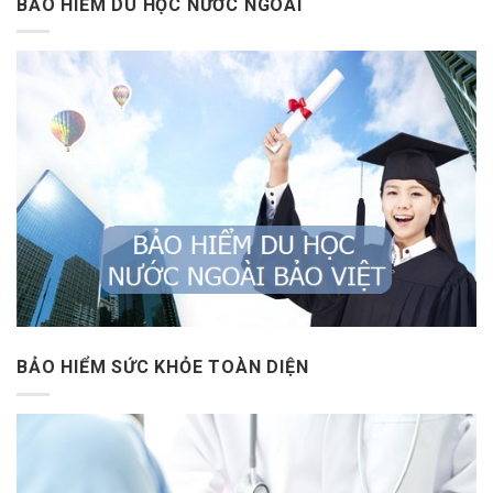
BẢO HIỂM DU HỌC NƯỚC NGOÀI
BẢO HIỂM SỨC KHỎE TOÀN DIỆN