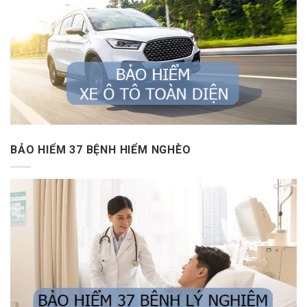
BẢO HIỂM 37 BỆNH HIỂM NGHÈO