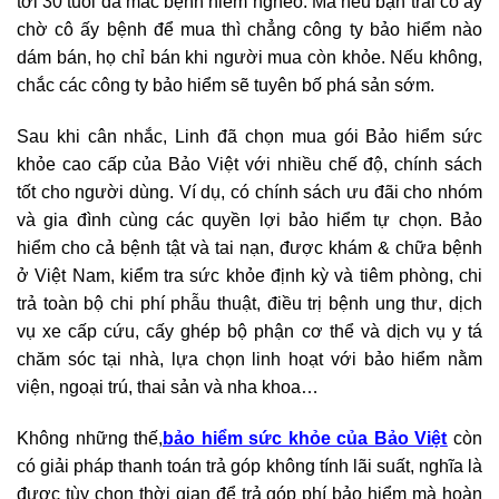
tới 30 tuổi đã mắc bệnh hiểm nghèo. Mà nếu bạn trai cô ấy
chờ cô ấy bệnh để mua thì chẳng công ty bảo hiểm nào
dám bán, họ chỉ bán khi người mua còn khỏe. Nếu không,
chắc các công ty bảo hiểm sẽ tuyên bố phá sản sớm.
Sau khi cân nhắc, Linh đã chọn mua gói Bảo hiểm sức
khỏe cao cấp của Bảo Việt với nhiều chế độ, chính sách
tốt cho người dùng. Ví dụ, có chính sách ưu đãi cho nhóm
và gia đình cùng các quyền lợi bảo hiểm tự chọn. Bảo
hiểm cho cả bệnh tật và tai nạn, được khám & chữa bệnh
ở Việt Nam, kiểm tra sức khỏe định kỳ và tiêm phòng, chi
trả toàn bộ chi phí phẫu thuật, điều trị bệnh ung thư, dịch
vụ xe cấp cứu, cấy ghép bộ phận cơ thể và dịch vụ y tá
chăm sóc tại nhà, lựa chọn linh hoạt với bảo hiểm nằm
viện, ngoại trú, thai sản và nha khoa…
Không những thế,
bảo hiểm sức khỏe của Bảo Việt
còn
có giải pháp thanh toán trả góp không tính lãi suất, nghĩa là
được tùy chọn thời gian để trả góp phí bảo hiểm mà hoàn