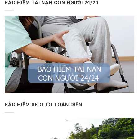
BẢO HIỂM TAI NẠN CON NGƯỜI 24/24
BẢO HIỂM XE Ô TÔ TOÀN DIỆN