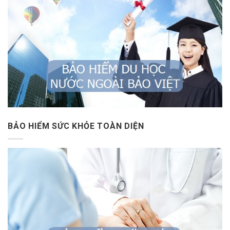
BẢO HIỂM SỨC KHỎE TOÀN DIỆN