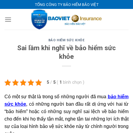
Skip
TỔNG CÔNG TY BẢO HIỂM BẢO VIỆT
to
content
BẢO HIỂM SỨC KHỎE
Sai lầm khi nghĩ về bảo hiểm sức
khỏe
5
/
5
(
1
bình chọn
)
Có một sự thật là trong số những người đã mua
bảo hiểm
sức khỏe
, có những người ban đầu rất dị ứng với hai từ
“bảo hiểm” hoặc có những suy nghĩ sai lệch về bảo hiểm
cho đến khi họ thấy tận mắt, nghe tận tai những lợi ích thật
sự của loại hình bảo vệ sức khỏe này từ chính người trong