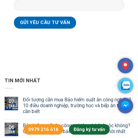
TIN MỚI NHẤT
Đối tượng cần mua Bảo hiểm suất ăn công nghiệp?
07
10 điều doanh nghiệp, trường học và bếp ăn tập thể
Th8
cần biết
Bảo hiểm suất ăn công nghiệp có bắt buộc không?
06
0979 216 616
Đăng ký tư vấn
Quyền lợi, phạm vi bảo hiểm và báo giá mới nhất
Th8