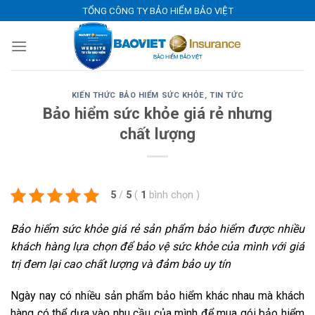
Skip
TỔNG CÔNG TY BẢO HIỂM BẢO VIỆT
to
content
KIẾN THỨC BẢO HIỂM SỨC KHỎE
,
TIN TỨC
Bảo hiểm sức khỏe giá rẻ nhưng
chất lượng
5
/
5
(
1
bình chọn
)
Bảo hiểm sức khỏe giá rẻ sản phẩm bảo hiểm được nhiều
khách hàng lựa chọn để bảo vệ sức khỏe của mình với giá
trị đem lại cao chất lượng và đảm bảo uy tín
Ngày nay có nhiều sản phẩm bảo hiểm khác nhau mà khách
hàng có thể dựa vào nhu cầu của mình để mua gói bảo hiểm