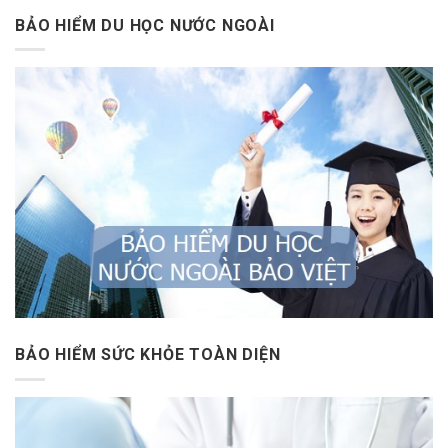
BẢO HIỂM DU HỌC NƯỚC NGOÀI
BẢO HIỂM SỨC KHỎE TOÀN DIỆN