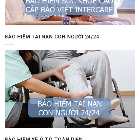
BẢO HIỂM TAI NẠN CON NGƯỜI 24/24
BẢO HIỂM XE Ô TÔ TOÀN DIỆN