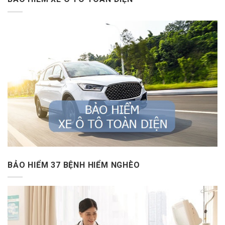
BẢO HIỂM 37 BỆNH HIỂM NGHÈO