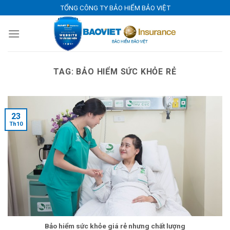
Skip
TỔNG CÔNG TY BẢO HIỂM BẢO VIỆT
to
content
TAG:
BẢO HIỂM SỨC KHỎE RẺ
23
Th10
Bảo hiểm sức khỏe giá rẻ nhưng chất lượng