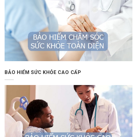
BẢO HIỂM SỨC KHỎE CAO CẤP