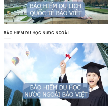
BẢO HIỂM DU HỌC NƯỚC NGOÀI