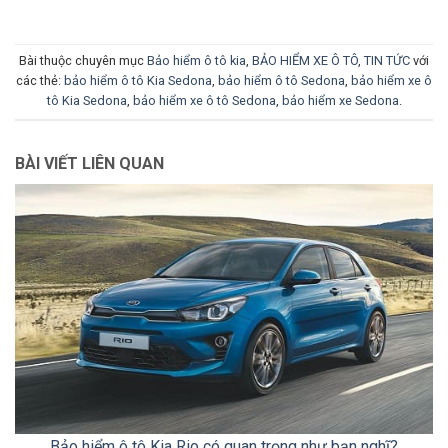
Bài thuộc chuyên mục
Bảo hiểm ô tô kia
,
BẢO HIỂM XE Ô TÔ
,
TIN TỨC
với
các thẻ:
bảo hiểm ô tô Kia Sedona
,
bảo hiểm ô tô Sedona
,
bảo hiểm xe ô
tô Kia Sedona
,
bảo hiểm xe ô tô Sedona
,
bảo hiểm xe Sedona
.
BÀI VIẾT LIÊN QUAN
Bảo hiểm ô tô Kia Rio có quan trọng như bạn nghĩ?