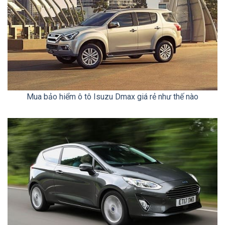
Mua bảo hiểm ô tô Isuzu Dmax giá rẻ như thế nào