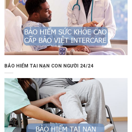
BẢO HIỂM TAI NẠN CON NGƯỜI 24/24