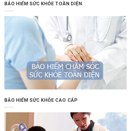
BẢO HIỂM SỨC KHỎE TOÀN DIỆN
BẢO HIỂM SỨC KHỎE CAO CẤP