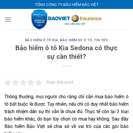
Skip
TỔNG CÔNG TY BẢO HIỂM BẢO VIỆT
to
content
BẢO HIỂM Ô TÔ KIA
,
BẢO HIỂM XE Ô TÔ
,
TIN TỨC
Bảo hiểm ô tô Kia Sedona có thực
sự cần thiết?
Rate this post
Thông thường, mọi người cho rằng chỉ cần mua bảo hiểm ô
tô bắt buộc là được. Tuy nhiên, nếu chỉ có duy nhất bảo hiểm
trách nhiệm dân sự thì vẫn là chưa đủ. Thực tế còn lại 3 loại
bảo hiểm khác, do bạn tùy chọn có mua hay không. Sau đây
Bảo hiểm Bảo Việt sẽ chia sẻ về vai trò của các gói bảo