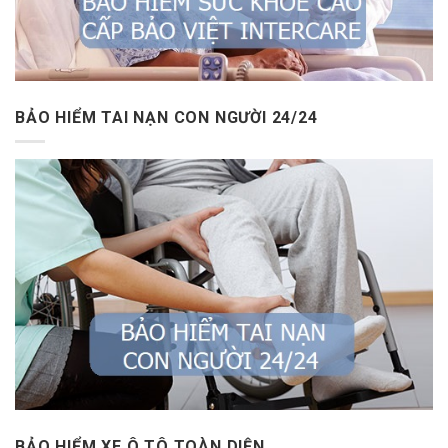
BẢO HIỂM TAI NẠN CON NGƯỜI 24/24
BẢO HIỂM XE Ô TÔ TOÀN DIỆN