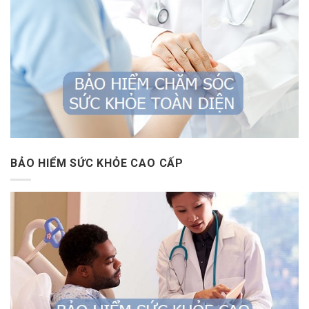
BẢO HIỂM SỨC KHỎE CAO CẤP