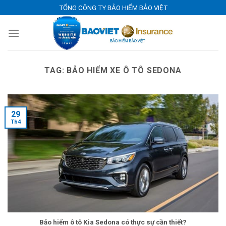
Skip
TỔNG CÔNG TY BẢO HIỂM BẢO VIỆT
to
content
TAG:
BẢO HIỂM XE Ô TÔ SEDONA
29
Th4
Bảo hiểm ô tô Kia Sedona có thực sự cần thiết?