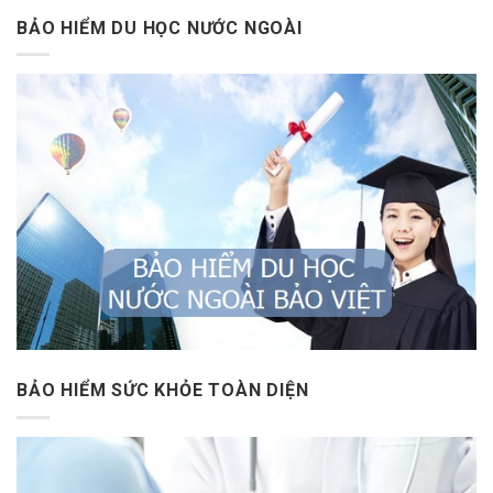
BẢO HIỂM DU HỌC NƯỚC NGOÀI
BẢO HIỂM SỨC KHỎE TOÀN DIỆN