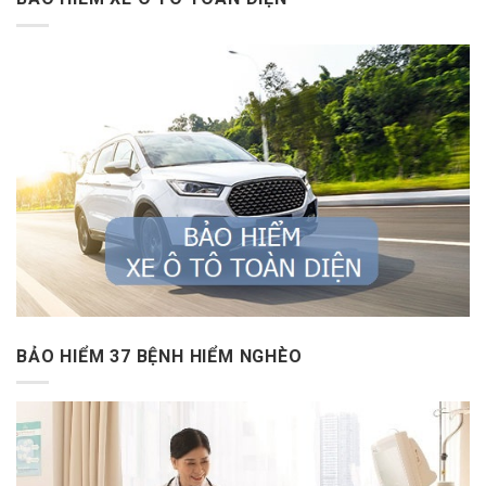
BẢO HIỂM 37 BỆNH HIỂM NGHÈO