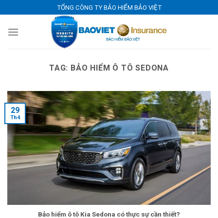
Skip
TỔNG CÔNG TY BẢO HIỂM BẢO VIỆT
to
content
TAG:
BẢO HIỂM Ô TÔ SEDONA
29
Th4
Bảo hiểm ô tô Kia Sedona có thực sự cần thiết?