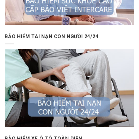
BẢO HIỂM TAI NẠN CON NGƯỜI 24/24
BẢO HIỂM XE Ô TÔ TOÀN DIỆN