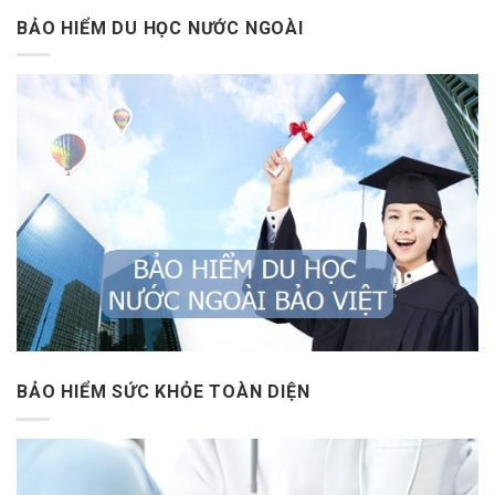
BẢO HIỂM DU HỌC NƯỚC NGOÀI
BẢO HIỂM SỨC KHỎE TOÀN DIỆN