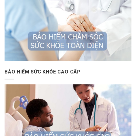
BẢO HIỂM SỨC KHỎE CAO CẤP