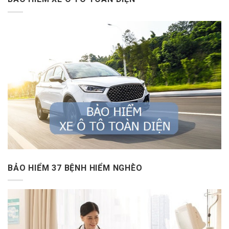
BẢO HIỂM 37 BỆNH HIỂM NGHÈO