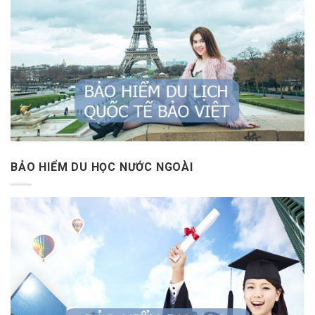
BẢO HIỂM DU HỌC NƯỚC NGOÀI