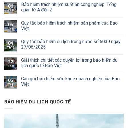
Bảo hiểm trách nhiệm suất ăn công nghiệp: Tổng
06
quan từ A đến Z
Th8
Quy tắc bảo hiểm trách nhiệm sản phẩm của Bảo
05
Việt
Th8
Quy tắc bảo hiểm du lịch trong nước số 6039 ngày
04
27/06/2025
Th12
Giải thích chi tiết các quyền lợi trong bảo hiểm du
22
lịch quốc tế Bảo Việt
Th8
Các gói bảo hiểm sức khoẻ doanh nghiệp của Bảo
05
Việt
Th8
BẢO HIỂM DU LỊCH QUỐC TẾ