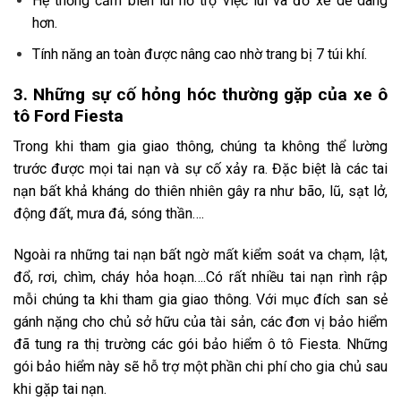
Hệ thống cảm biến lùi hỗ trợ việc lùi và đỗ xe dễ dàng
hơn.
Tính năng an toàn được nâng cao nhờ trang bị 7 túi khí.
3. Những sự cố hỏng hóc thường gặp của xe ô
tô Ford Fiesta
Trong khi tham gia giao thông, chúng ta không thể lường
trước được mọi tai nạn và sự cố xảy ra. Đặc biệt là các tai
nạn bất khả kháng do thiên nhiên gây ra như bão, lũ, sạt lở,
động đất, mưa đá, sóng thần….
Ngoài ra những tai nạn bất ngờ mất kiểm soát va chạm, lật,
đổ, rơi, chìm, cháy hỏa hoạn….Có rất nhiều tai nạn rình rập
mỗi chúng ta khi tham gia giao thông. Với mục đích san sẻ
gánh nặng cho chủ sở hữu của tài sản, các đơn vị bảo hiểm
đã tung ra thị trường các gói bảo hiểm ô tô Fiesta. Những
gói bảo hiểm này sẽ hỗ trợ một phần chi phí cho gia chủ sau
khi gặp tai nạn.