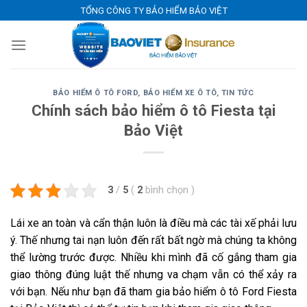
Skip
TỔNG CÔNG TY BẢO HIỂM BẢO VIỆT
to
content
BẢO HIỂM Ô TÔ FORD
,
BẢO HIỂM XE Ô TÔ
,
TIN TỨC
Chính sách bảo hiểm ô tô Fiesta tại
Bảo Việt
3
/
5
(
2
bình chọn
)
Lái xe an toàn và cẩn thận luôn là điều mà các tài xế phải lưu
ý. Thế nhưng tai nạn luôn đến rất bất ngờ mà chúng ta không
thể lường trước được. Nhiều khi mình đã cố gắng tham gia
giao thông đúng luật thế nhưng va chạm vẫn có thể xảy ra
với bạn. Nếu như bạn đã tham gia bảo hiểm ô tô Ford Fiesta