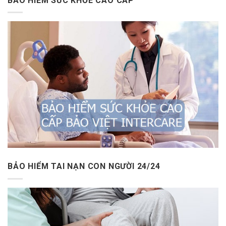
BẢO HIỂM SỨC KHỎE CAO CẤP
BẢO HIỂM TAI NẠN CON NGƯỜI 24/24