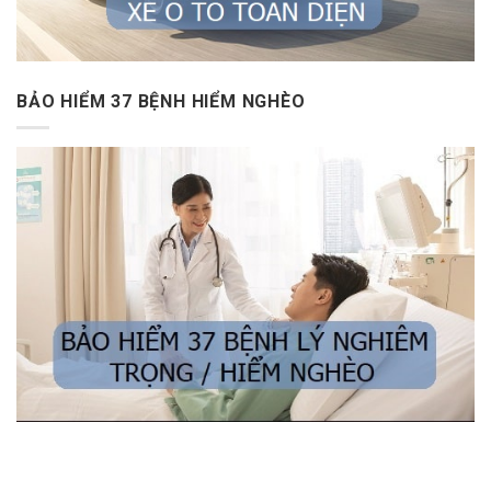
BẢO HIỂM 37 BỆNH HIỂM NGHÈO