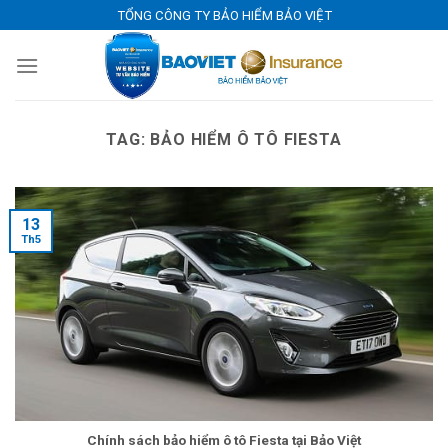
Skip
TỔNG CÔNG TY BẢO HIỂM BẢO VIỆT
to
content
TAG:
BẢO HIỂM Ô TÔ FIESTA
13
Th5
Chính sách bảo hiểm ô tô Fiesta tại Bảo Việt