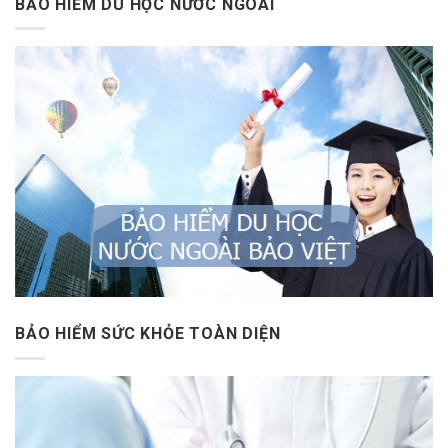
BẢO HIỂM DU HỌC NƯỚC NGOÀI
BẢO HIỂM SỨC KHỎE TOÀN DIỆN