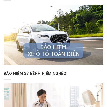
BẢO HIỂM 37 BỆNH HIỂM NGHÈO