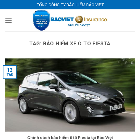
Skip
TỔNG CÔNG TY BẢO HIỂM BẢO VIỆT
to
content
TAG:
BẢO HIỂM XE Ô TÔ FIESTA
13
Th5
Chính sách bảo hiểm ô tô Fiesta tại Bảo Việt