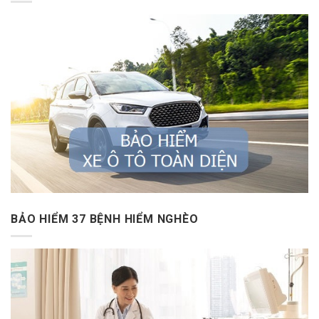
BẢO HIỂM 37 BỆNH HIỂM NGHÈO