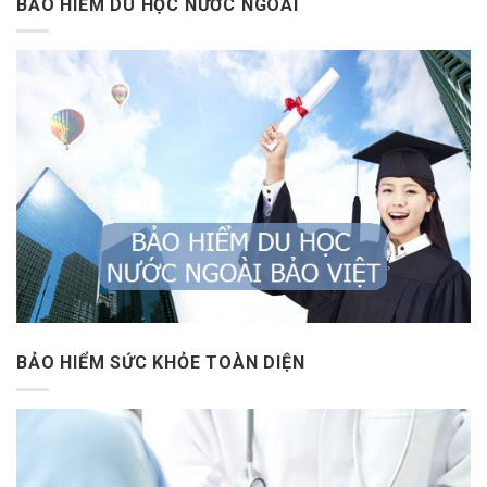
BẢO HIỂM DU HỌC NƯỚC NGOÀI
BẢO HIỂM SỨC KHỎE TOÀN DIỆN