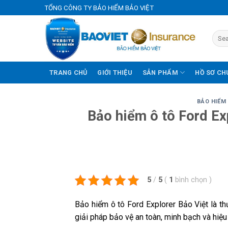
Skip
TỔNG CÔNG TY BẢO HIỂM BẢO VIỆT
to
content
TRANG CHỦ
GIỚI THIỆU
SẢN PHẨM
HỒ SƠ CH
BẢO HIỂM
Bảo hiểm ô tô Ford Ex
5
/
5
(
1
bình chọn
)
Bảo hiểm ô tô Ford Explorer Bảo Việt là th
giải pháp bảo vệ an toàn, minh bạch và hiệu