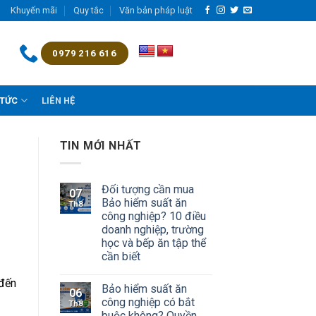
Khuyến mãi
Quy tắc
Văn bản pháp luật
0979 216 616
 TỨC
LIÊN HỆ
TIN MỚI NHẤT
Đối tượng cần mua
07
Bảo hiểm suất ăn
Th8
công nghiệp? 10 điều
doanh nghiệp, trường
học và bếp ăn tập thể
cần biết
 đến
Bảo hiểm suất ăn
06
công nghiệp có bắt
Th8
buộc không? Quyền