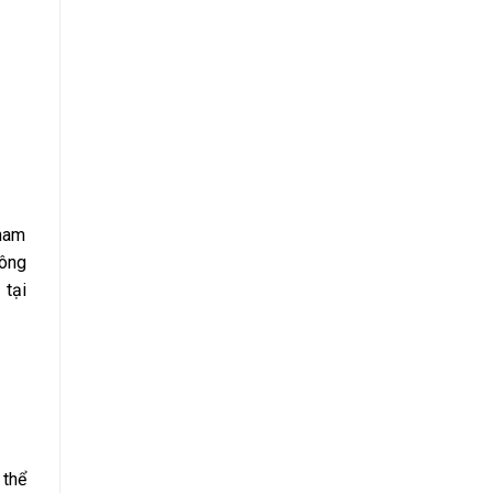
tham
hông
 tại
 thể