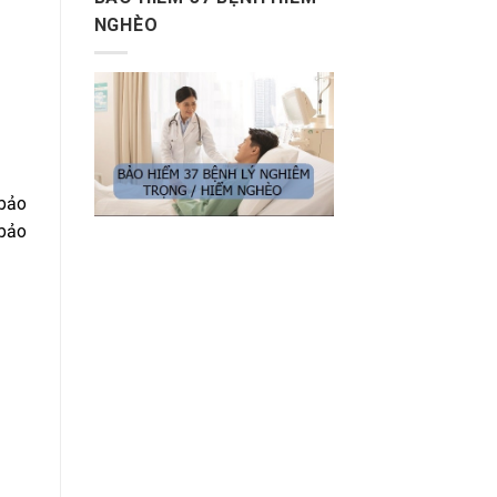
NGHÈO
 bảo
 bảo