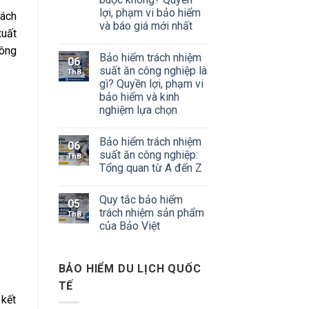
lợi, phạm vi bảo hiểm
hách
và báo giá mới nhất
xuất
hông
Bảo hiểm trách nhiệm
06
suất ăn công nghiệp là
Th8
gì? Quyền lợi, phạm vi
bảo hiểm và kinh
nghiệm lựa chọn
Bảo hiểm trách nhiệm
06
suất ăn công nghiệp:
Th8
Tổng quan từ A đến Z
Quy tắc bảo hiểm
05
trách nhiệm sản phẩm
Th8
của Bảo Việt
BẢO HIỂM DU LỊCH QUỐC
TẾ
 kết