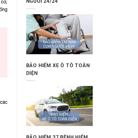
NGƯỜI 24/24
 cơ,
hống
BẢO HIỂM XE Ô TÔ TOÀN
DIỆN
 các
BẢO HIỂM 37 BỆNH HIỂM