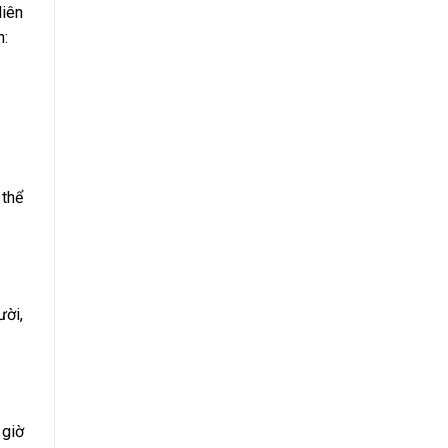
liên
h:
 thể
ười,
 giờ