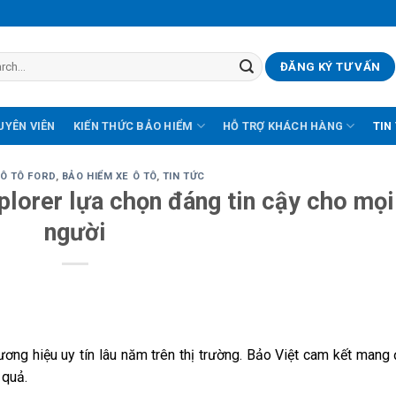
ĐĂNG KÝ TƯ VẤN
UYÊN VIÊN
KIẾN THỨC BẢO HIỂM
HỖ TRỢ KHÁCH HÀNG
TIN
 Ô TÔ FORD
,
BẢO HIỂM XE Ô TÔ
,
TIN TỨC
plorer lựa chọn đáng tin cậy cho mọi
người
ương hiệu uy tín lâu năm trên thị trường. Bảo Việt cam kết mang
 quả.