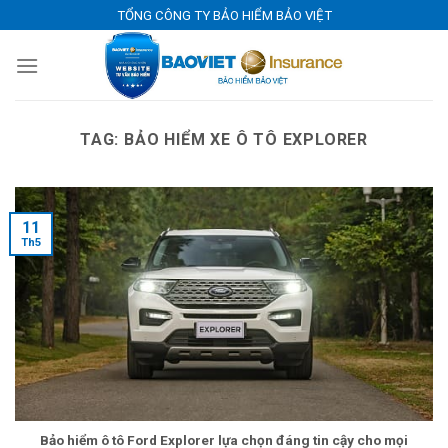
Skip
TỔNG CÔNG TY BẢO HIỂM BẢO VIỆT
to
content
TAG:
BẢO HIỂM XE Ô TÔ EXPLORER
11
Th5
Bảo hiểm ô tô Ford Explorer lựa chọn đáng tin cậy cho mọi