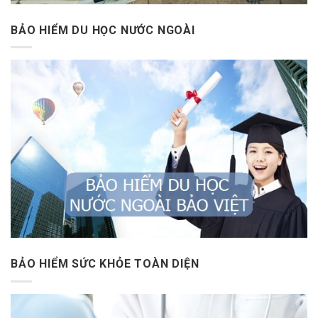
BẢO HIỂM DU HỌC NƯỚC NGOÀI
BẢO HIỂM SỨC KHỎE TOÀN DIỆN