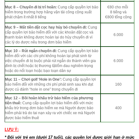
Mục 8 – Chuyến đi bị trì hoãn:
Cung cấp quyền lợi bảo
€80 cho mỗi
hiểm trong trường hợp hãng vận tải công cộng xuất
8 tiếng và
phát chậm ít nhất 8 tiếng
€800 tổng cộng
Mục 9 – Mất tiền đặt cọc hay hủy bỏ chuyến đi:
Cung
cấp quyền lợi bảo hiểm đối với các khoản đặt cọc và
6.000
thanh toán không được hoàn lại do hủy chuyến đi vì
các lý do được nêu trong đơn bảo hiểm
Mục 10 – Rút ngắn chuyến đi:
Cung cấp quyền lợi bảo
hiểm đối với các chi phí không hoàn lại phát sinh từ
việc chuyến đi bị buộc phải rút ngắn do thành viên gia
6.000
đình bị chết hoặc bị thương tật/ốm đau nghiêm trọng
hoặc do nổi loạn hoặc bạo loạn dân sự
Mục 11 – Chơi golf ‘Hole in One’:
Cung cấp quyền lợi
bảo hiểm đối với những chi phí phát sinh sau khi đạt
160
được cú đánh “hole in one” trong chuyến đi
Mục 12 – Bồi hoàn khấu trừ bảo hiểm của phương
tiện thuê:
Cung cấp quyền lợi bảo hiểm đối với mức
khấu trừ trong đơn bảo hiểm xe mà Người được bảo
400
hiểm phải trả do tai nạn xảy ra với chiếc xe mà Người
được bảo hiểm thuê
LƯU Ý:
* Đối với trẻ em (dưới 17 tuổi), các quyền lợi được giới hạn ở mức