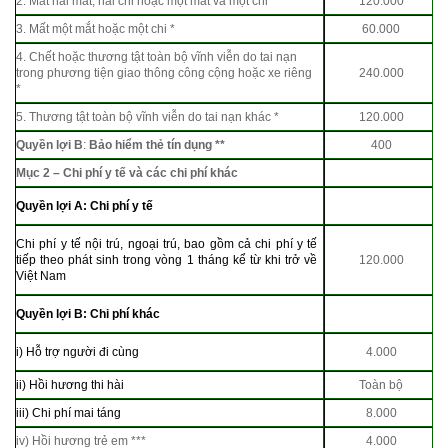
2. Mất hai mắt, hai chi hoặc một mắt và một chi *
120.000
3. Mất một mắt hoặc một chi *
60.000
4. Chết hoặc thương tật toàn bộ vĩnh viễn do tai nạn
trong phương tiện giao thông công cộng hoặc xe riêng
240.000
*
5. Thương tật toàn bộ vĩnh viễn do tai nạn khác *
120.000
Quyền lợi B
:
Bảo hiểm thẻ tín dụng **
400
Mục 2 – Chi phí y tế và các chi phí khác
Quyền lợi A: Chi phí y tế
Chi phí y tế nội trú, ngoại trú, bao gồm cả chi phí y tế
tiếp theo phát sinh trong vòng 1 tháng kể từ khi trở về
120.000
Việt Nam
Quyền lợi B: Chi phí khác
i) Hỗ trợ người đi cùng
4.000
ii) Hồi hương thi hài
Toàn bộ
iii) Chi phí mai táng
8.000
iv) Hồi hương trẻ em ***
4.000