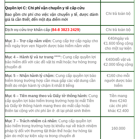
Quyền lợi C: Chi phí vận chuyển y tế cấp cứu
Chi trả toàn bộ
Bao gồm chi phí cho việc vận chuyển y tế, được đánh
giá là cần thiết, đến một địa điểm mới
Dịch vụ cứu trợ khẩn cấp (
84-8 3823 2429
)
Chi trả toàn bộ
€40/ngày và
Mục 3 – Trợ cấp nằm viện:
Cung cấp trợ cấp ngày cho
€1.600 tổng cộng
mỗi ngày trọn vẹn Người được bảo hiểm nằm viện
cho một sự kiện
Mục 4 – Hành lý và tư trang ****:
Cung cấp quyền lợi
€400/đồ vật và
bảo hiểm đối với các đồ vật bị mất hoặc hư hỏng trong
€2.000 tổng cộng
chuyến đi
Mục 5 – Nhận hành lý chậm:
Cung cấp quyền lợi bảo
€160 cho mỗi
hiểm trong trường hợp cần mua gấp các vật dung cần
người được bảo
thiết do nhận hành lý chậm ít nhất 8 tiếng
hiểm
Mục 6 – Tiền mang theo và Giấy tờ thông hành:
Cung
Tiền mang
cấp quyền lợi bảo hiểm trong trường hợp bị mất Tiền
theo €240
và Giấy tờ thông hành mang theo do mất cắp hoặc
các chi phí
thiên tai cộng với chi phí ăn ở. đi lại phát sinh thêm
khác €2.400
Mục 7 – Trách nhiệm cá nhân:
Cung cấp quyền lợi
bảo hiểm trong trường hợp bị khiếu nại về trách nhiệm
160.000
pháp lý đối với thương tật thân thể hoặc hư hỏng tài
sản do một sự kiện xảy ra trong chuyến đi