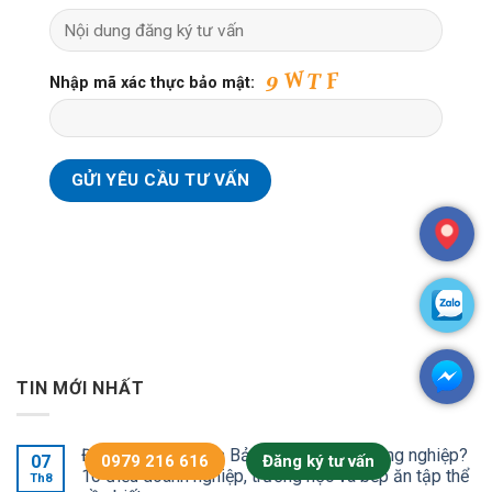
Nhập mã xác thực bảo mật:
TIN MỚI NHẤT
Đối tượng cần mua Bảo hiểm suất ăn công nghiệp?
0979 216 616
Đăng ký tư vấn
07
10 điều doanh nghiệp, trường học và bếp ăn tập thể
Th8