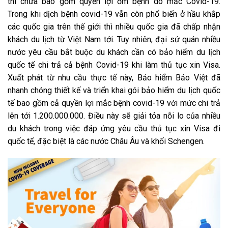
thì chưa bao gồm quyền lợi ốm bệnh do mắc Covid-19.
Trong khi dịch bệnh covid-19 vẫn còn phổ biến ở hầu khắp
các quốc gia trên thế giới thì nhiều quốc gia đã chấp nhận
khách du lịch từ Việt Nam tới. Tuy nhiên, đại sứ quán nhiều
nước yêu cầu bắt buộc du khách cần có bảo hiểm du lịch
quốc tế chi trả cả bệnh Covid-19 khi làm thủ tục xin Visa.
Xuất phát từ nhu cầu thực tế này, Bảo hiểm Bảo Việt đã
nhanh chóng thiết kế và triển khai gói bảo hiểm du lịch quốc
tế bao gồm cả quyền lợi mắc bệnh covid-19 với mức chi trả
lên tới 1.200.000.000. Điều này sẽ giải tỏa nỗi lo của nhiều
du khách trong việc đáp ứng yêu cầu thủ tục xin Visa đi
quốc tế, đặc biệt là các nước Châu Âu và khối Schengen.