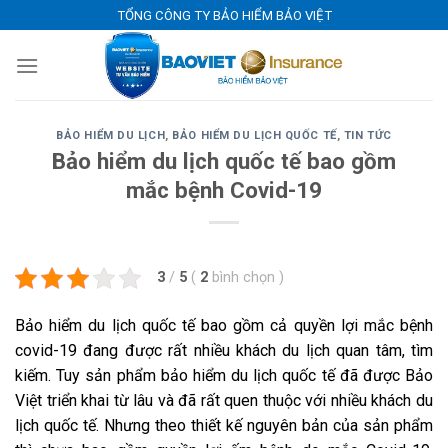
Skip
TỔNG CÔNG TY BẢO HIỂM BẢO VIỆT
to
content
BẢO HIỂM DU LỊCH
,
BẢO HIỂM DU LỊCH QUỐC TẾ
,
TIN TỨC
Bảo hiểm du lịch quốc tế bao gồm
mắc bệnh Covid-19
3
/
5
(
2
bình chọn
)
Bảo hiểm du lịch quốc tế bao gồm cả quyền lợi mắc bệnh
covid-19 đang được rất nhiều khách du lịch quan tâm, tìm
kiếm. Tuy sản phẩm bảo hiểm du lịch quốc tế đã được Bảo
Việt triển khai từ lâu và đã rất quen thuộc với nhiều khách du
lịch quốc tế. Nhưng theo thiết kế nguyên bản của sản phẩm