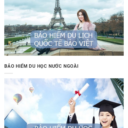
BẢO HIỂM DU HỌC NƯỚC NGOÀI