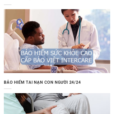
BẢO HIỂM TAI NẠN CON NGƯỜI 24/24