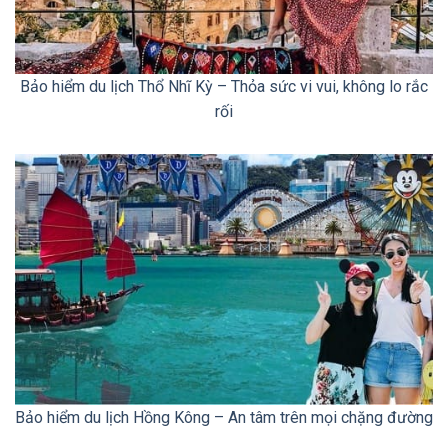
Bảo hiểm du lịch Thổ Nhĩ Kỳ – Thỏa sức vi vui, không lo rắc
rối
Bảo hiểm du lịch Hồng Kông – An tâm trên mọi chặng đường