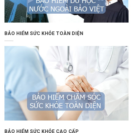
BẢO HIỂM SỨC KHỎE TOÀN DIỆN
BẢO HIỂM SỨC KHỎE CAO CẤP