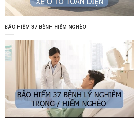
BẢO HIỂM 37 BỆNH HIỂM NGHÈO