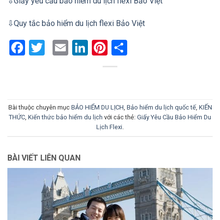
⇩Giấy yêu cầu
bảo hiểm du lịch flexi Bảo Việt
⇩Quy tắc bảo hiểm du lịch flexi Bảo Việt
Facebook
Twitter
Email
LinkedIn
Pinterest
Share
Bài thuộc chuyên mục
BẢO HIỂM DU LỊCH
,
Bảo hiểm du lịch quốc tế
,
KIẾN
THỨC
,
Kiến thức bảo hiểm du lịch
với các thẻ:
Giấy Yêu Cầu Bảo Hiểm Du
Lịch Flexi
.
BÀI VIẾT LIÊN QUAN