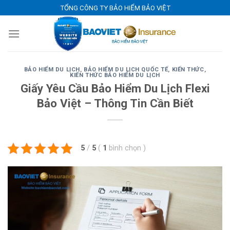
Skip
TỔNG CÔNG TY BẢO HIỂM BẢO VIỆT
to
content
BẢO HIỂM DU LỊCH
,
BẢO HIỂM DU LỊCH QUỐC TẾ
,
KIẾN THỨC
,
KIẾN THỨC BẢO HIỂM DU LỊCH
Giấy Yêu Cầu Bảo Hiểm Du Lịch Flexi
Bảo Việt – Thông Tin Cần Biết
5
/
5
(
1
bình chọn
)