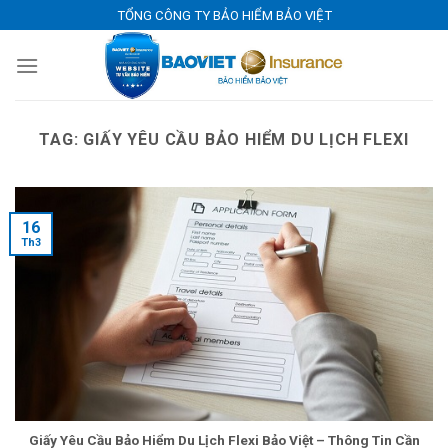
Skip
TỔNG CÔNG TY BẢO HIỂM BẢO VIỆT
to
content
TAG:
GIẤY YÊU CẦU BẢO HIỂM DU LỊCH FLEXI
16
Th3
Giấy Yêu Cầu Bảo Hiểm Du Lịch Flexi Bảo Việt – Thông Tin Cần