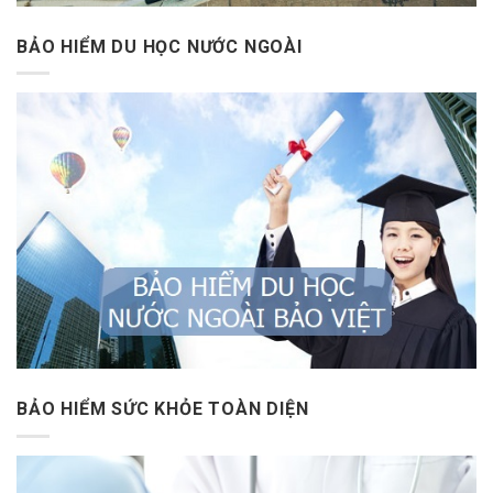
BẢO HIỂM DU HỌC NƯỚC NGOÀI
BẢO HIỂM SỨC KHỎE TOÀN DIỆN