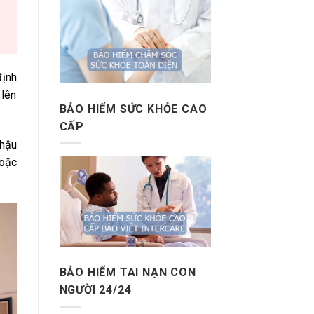
định
 lên
BẢO HIỂM SỨC KHỎE CAO
CẤP
 hậu
hoặc
BẢO HIỂM TAI NẠN CON
NGƯỜI 24/24