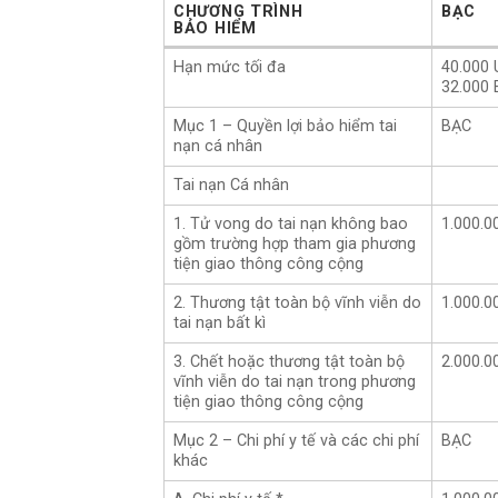
CHƯƠNG TRÌNH
BẠC
BẢO HIỂM
CHƯƠNG TRÌNH
BẠC
Hạn mức tối đa
40.000
BẢO HIỂM
32.000
Mục 1 – Quyền lợi bảo hiểm tai
BẠC
nạn cá nhân
Tai nạn Cá nhân
1. Tử vong do tai nạn không bao
1.000.0
gồm trường hợp tham gia phương
tiện giao thông công cộng
2. Thương tật toàn bộ vĩnh viễn do
1.000.0
tai nạn bất kì
3. Chết hoặc thương tật toàn bộ
2.000.0
vĩnh viễn do tai nạn trong phương
tiện giao thông công cộng
Mục 2 – Chi phí y tế và các chi phí
BẠC
khác