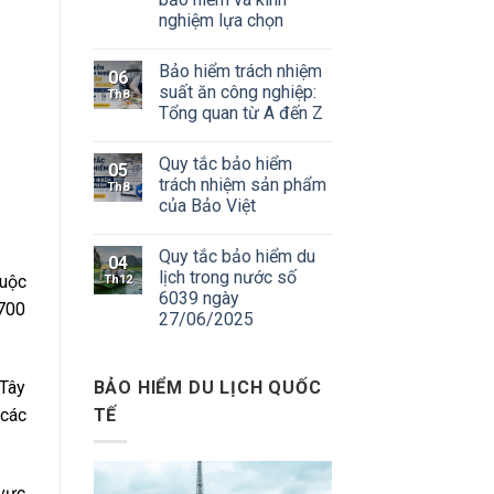
nghiệm lựa chọn
Bảo hiểm trách nhiệm
06
suất ăn công nghiệp:
Th8
Tổng quan từ A đến Z
Quy tắc bảo hiểm
05
trách nhiệm sản phẩm
Th8
của Bảo Việt
Quy tắc bảo hiểm du
04
lịch trong nước số
huộc
Th12
6039 ngày
 700
27/06/2025
BẢO HIỂM DU LỊCH QUỐC
 Tây
TẾ
 các
 vực