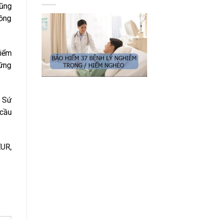
cũng
đồng
hiểm
hững
i Sứ
 cầu
EUR,