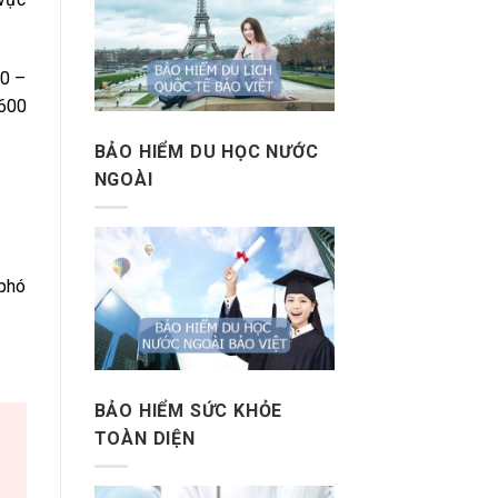
00 –
 600
BẢO HIỂM DU HỌC NƯỚC
NGOÀI
 phó
BẢO HIỂM SỨC KHỎE
TOÀN DIỆN