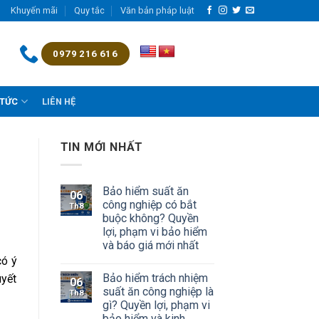
Khuyến mãi
Quy tắc
Văn bản pháp luật
0979 216 616
 TỨC
LIÊN HỆ
TIN MỚI NHẤT
Bảo hiểm suất ăn
06
công nghiệp có bắt
Th8
buộc không? Quyền
lợi, phạm vi bảo hiểm
và báo giá mới nhất
có ý
Bảo hiểm trách nhiệm
uyết
06
suất ăn công nghiệp là
Th8
gì? Quyền lợi, phạm vi
bảo hiểm và kinh