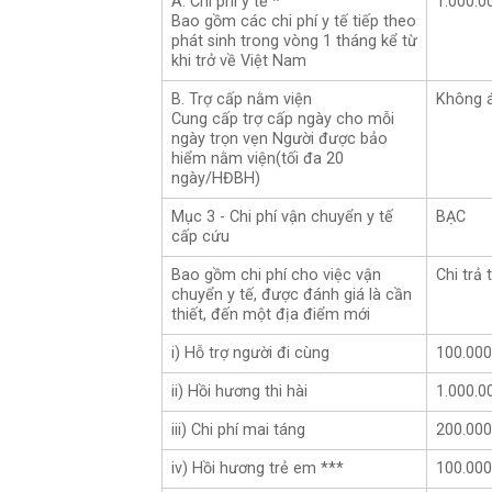
A. Chi phí y tế *
1.000.0
Bao gồm các chi phí y tế tiếp theo
phát sinh trong vòng 1 tháng kể từ
khi trở về Việt Nam
B. Trợ cấp nằm viện
Không 
Cung cấp trợ cấp ngày cho mỗi
ngày trọn vẹn Người được bảo
hiểm nằm viện(tối đa 20
ngày/HĐBH)
Mục 3 - Chi phí vận chuyển y tế
BẠC
cấp cứu
Bao gồm chi phí cho việc vận
Chi trả
chuyển y tế, được đánh giá là cần
thiết, đến một địa điểm mới
i) Hỗ trợ người đi cùng
100.000
ii) Hồi hương thi hài
1.000.0
iii) Chi phí mai táng
200.000
iv) Hồi hương trẻ em ***
100.000