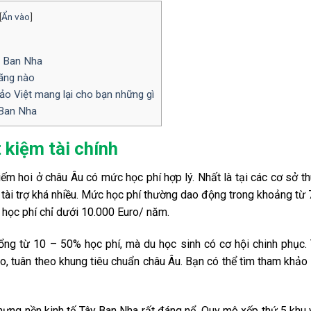
[
Ẩn vào
]
ây Ban Nha
ãng nào
o Việt mang lại cho bạn những gì
 Ban Nha
 kiệm tài chính
ếm hoi ở châu Âu có mức học phí hợp lý. Nhất là tại các cơ sở t
tài trợ khá nhiều. Mức học phí thường dao động trong khoảng từ
 học phí chỉ dưới 10.000 Euro/ năm.
bổng từ 10 – 50% học phí, mà du học sinh có cơ hội chinh phục.
, tuân theo khung tiêu chuẩn châu Âu. Bạn có thể tìm tham khảo
nhưng nền kinh tế Tây Ban Nha rất đáng nể. Quy mô xếp thứ 5 khu