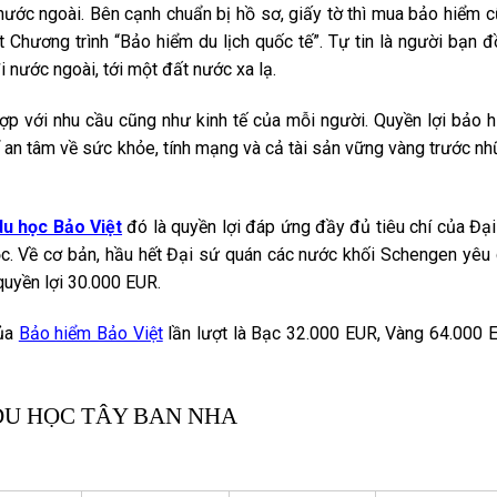
nước ngoài. Bên cạnh chuẩn bị hồ sơ, giấy tờ thì mua bảo hiểm 
ắt Chương trình “Bảo hiểm du lịch quốc tế”. Tự tin là người bạn 
 nước ngoài, tới một đất nước xa lạ.
ợp với nhu cầu cũng như kinh tế của mỗi người. Quyền lợi bảo 
ể an tâm về sức khỏe, tính mạng và cả tài sản vững vàng trước n
u học Bảo Việt
đó là quyền lợi đáp ứng đầy đủ tiêu chí của Đạ
ọc. Về cơ bản, hầu hết Đại sứ quán các nước khối Schengen yêu
quyền lợi 30.000 EUR.
của
Bảo hiểm Bảo Việt
lần lượt là Bạc 32.000 EUR, Vàng 64.000 
DU HỌC TÂY BAN NHA