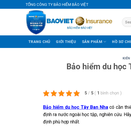
Skip
TỔNG CÔNG TY BẢO HIỂM BẢO VIỆT
to
content
TRANG CHỦ
GIỚI THIỆU
SẢN PHẨM
HỒ SƠ CH
KIẾN
Bảo hiểm du học 
5
/
5
(
1
bình chọn
)
Bảo hiểm du học Tây Ban Nha
có cần thi
định ra nước ngoài học tập, nghiên cứu. Hã
định phù hợp nhất.