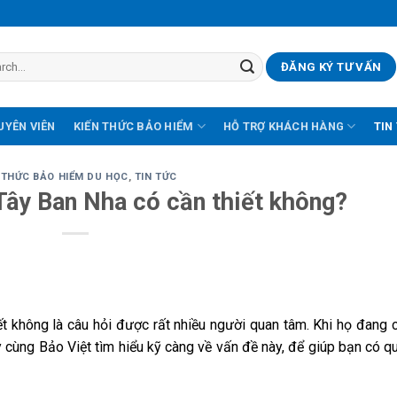
ĐĂNG KÝ TƯ VẤN
UYÊN VIÊN
KIẾN THỨC BẢO HIỂM
HỖ TRỢ KHÁCH HÀNG
TIN
 THỨC BẢO HIỂM DU HỌC
,
TIN TỨC
Tây Ban Nha có cần thiết không?
ết không là câu hỏi được rất nhiều người quan tâm. Khi họ đang 
y cùng Bảo Việt tìm hiểu kỹ càng về vấn đề này, để giúp bạn có q