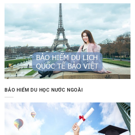
BẢO HIỂM DU HỌC NƯỚC NGOÀI