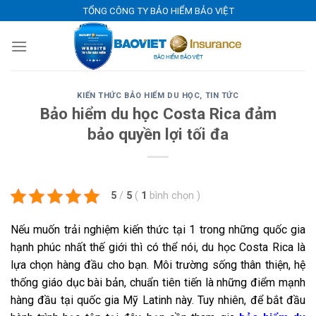
Skip
TỔNG CÔNG TY BẢO HIỂM BẢO VIỆT
to
content
KIẾN THỨC BẢO HIỂM DU HỌC
,
TIN TỨC
Bảo hiểm du học Costa Rica đảm
bảo quyền lợi tối đa
5
/
5
(
1
bình chọn
)
Nếu muốn trải nghiệm kiến thức tại 1 trong những quốc gia
hạnh phúc nhất thế giới thì có thể nói, du học Costa Rica là
lựa chọn hàng đầu cho bạn. Môi trường sống thân thiện, hệ
thống giáo dục bài bản, chuẩn tiên tiến là những điểm mạnh
hàng đầu tại quốc gia Mỹ Latinh này. Tuy nhiên, để bắt đầu