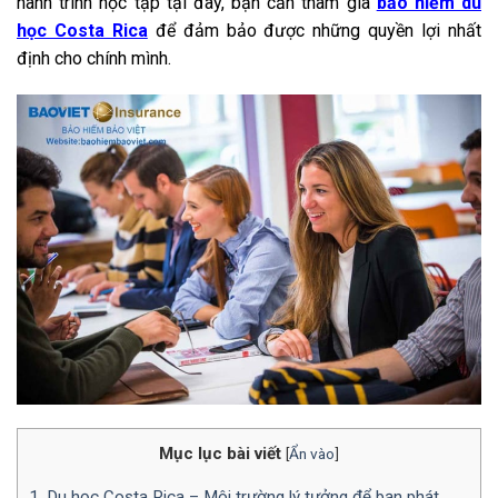
hành trình học tập tại đây, bạn cần tham gia
bảo hiểm du
học Costa Rica
để đảm bảo được những quyền lợi nhất
định cho chính mình.
Mục lục bài viết
[
Ẩn vào
]
1. Du học Costa Rica – Môi trường lý tưởng để bạn phát