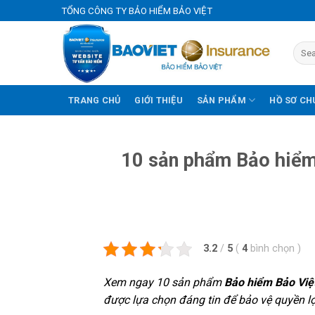
Skip
TỔNG CÔNG TY BẢO HIỂM BẢO VIỆT
to
content
TRANG CHỦ
GIỚI THIỆU
SẢN PHẨM
HỒ SƠ CH
10 sản phẩm Bảo hiểm
3.2
/
5
(
4
bình chọn
)
Xem ngay 10 sản phẩm
Bảo hiểm Bảo Việ
được lựa chọn đáng tin để bảo vệ quyền lợi