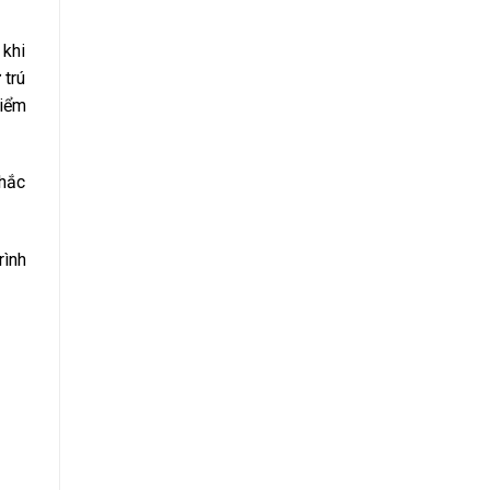
 khi
 trú
iểm
nhắc
rình