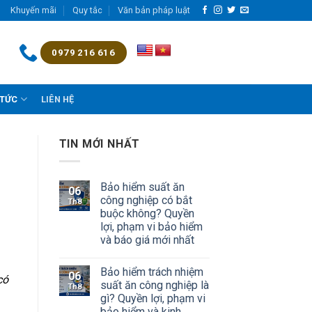
Khuyến mãi
Quy tắc
Văn bản pháp luật
0979 216 616
 TỨC
LIÊN HỆ
TIN MỚI NHẤT
Bảo hiểm suất ăn
06
công nghiệp có bắt
Th8
buộc không? Quyền
lợi, phạm vi bảo hiểm
và báo giá mới nhất
Bảo hiểm trách nhiệm
06
có
suất ăn công nghiệp là
Th8
gì? Quyền lợi, phạm vi
bảo hiểm và kinh