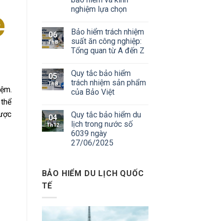
nghiệm lựa chọn
Bảo hiểm trách nhiệm
06
suất ăn công nghiệp:
Th8
Tổng quan từ A đến Z
Quy tắc bảo hiểm
05
trách nhiệm sản phẩm
Th8
iệm.
của Bảo Việt
 thể
được
Quy tắc bảo hiểm du
04
lịch trong nước số
Th12
6039 ngày
27/06/2025
BẢO HIỂM DU LỊCH QUỐC
TẾ