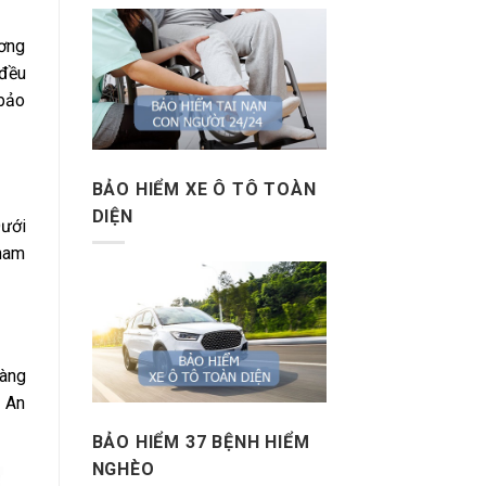
ương
 đều
 bảo
BẢO HIỂM XE Ô TÔ TOÀN
DIỆN
Dưới
tham
hàng
t An
BẢO HIỂM 37 BỆNH HIỂM
NGHÈO