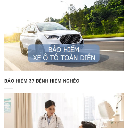
BẢO HIỂM 37 BỆNH HIỂM NGHÈO