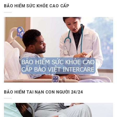
BẢO HIỂM SỨC KHỎE CAO CẤP
BẢO HIỂM TAI NẠN CON NGƯỜI 24/24