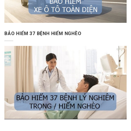
BẢO HIỂM 37 BỆNH HIỂM NGHÈO