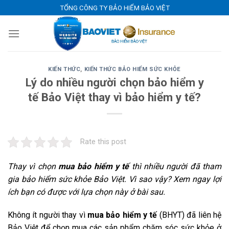
Skip
TỔNG CÔNG TY BẢO HIỂM BẢO VIỆT
to
content
KIẾN THỨC
,
KIẾN THỨC BẢO HIỂM SỨC KHỎE
Lý do nhiều người chọn bảo hiểm y
tế Bảo Việt thay vì bảo hiểm y tế?
Rate this post
Thay vì chọn
mua bảo hiểm y tế
thì nhiều người đã tham
gia bảo hiểm sức khỏe Bảo Việt. Vì sao vậy? Xem ngay lợi
ích bạn có được với lựa chọn này ở bài sau.
Không ít người thay vì
mua bảo hiểm y tế
(BHYT) đã liên hệ
Bảo Việt để chọn mua các sản phẩm chăm sóc sức khỏe ở