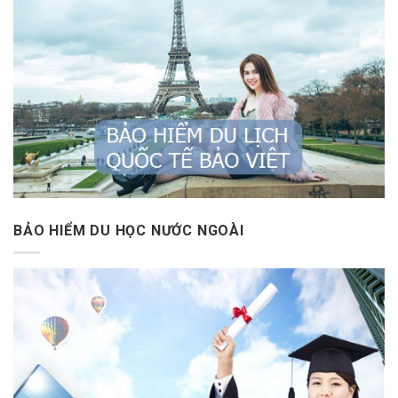
BẢO HIỂM DU HỌC NƯỚC NGOÀI