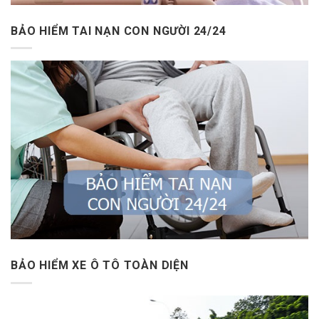
BẢO HIỂM TAI NẠN CON NGƯỜI 24/24
BẢO HIỂM XE Ô TÔ TOÀN DIỆN