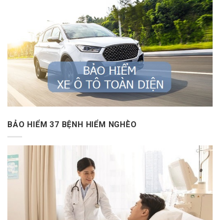
BẢO HIỂM 37 BỆNH HIỂM NGHÈO