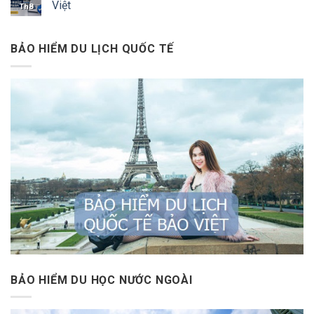
Việt
Th8
BẢO HIỂM DU LỊCH QUỐC TẾ
BẢO HIỂM DU HỌC NƯỚC NGOÀI