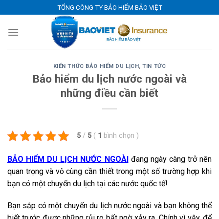
Skip
TỔNG CÔNG TY BẢO HIỂM BẢO VIỆT
to
content
KIẾN THỨC BẢO HIỂM DU LỊCH
,
TIN TỨC
Bảo hiểm du lịch nước ngoài và
những điều cần biết
5
/
5
(
1
bình chọn
)
BẢO HIỂM DU LỊCH NƯỚC NGOÀI
đang ngày càng trở nên
quan trọng và vô cùng cần thiết trong một số trường hợp khi
bạn có một chuyến du lịch tại các nước quốc tế!
Bạn sắp có một chuyến du lịch nước ngoài và bạn không thể
biết trước được những rủi ro bất ngờ xảy ra. Chính vì vậy, để