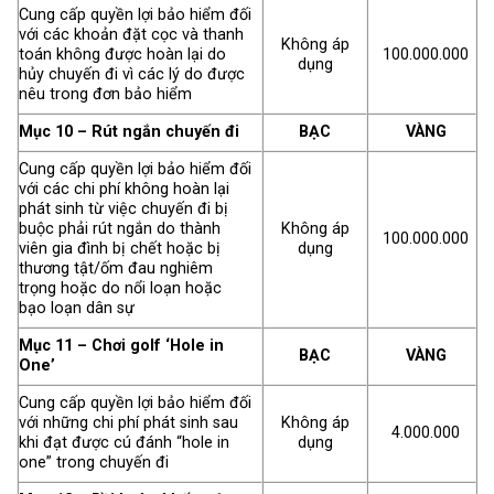
Cung cấp quyền lợi bảo hiểm đối
với các khoản đặt cọc và thanh
Không áp
toán không được hoàn lại do
100.000.000
dụng
hủy chuyến đi vì các lý do được
nêu trong đơn bảo hiểm
Mục 10 – Rút ngắn chuyến đi
BẠC
VÀNG
Cung cấp quyền lợi bảo hiểm đối
với các chi phí không hoàn lại
phát sinh từ việc chuyến đi bị
buộc phải rút ngắn do thành
Không áp
100.000.000
viên gia đình bị chết hoặc bị
dụng
thương tật/ốm đau nghiêm
trọng hoặc do nổi loạn hoặc
bạo loạn dân sự
Mục 11 – Chơi golf ‘Hole in
BẠC
VÀNG
One’
Cung cấp quyền lợi bảo hiểm đối
với những chi phí phát sinh sau
Không áp
4.000.000
khi đạt được cú đánh “hole in
dụng
one” trong chuyến đi