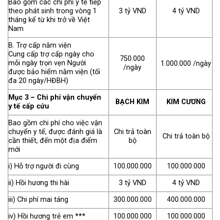
Bao gồm các chi phí y tế tiếp
theo phát sinh trong vòng 1
3 tỷ VND
4 tỷ VND
tháng kể từ khi trở về Việt
Nam
B. Trợ cấp nằm viện
Cung cấp trợ cấp ngày cho
750.000
mỗi ngày trọn vẹn Người
1.000.000
/ngày
/ngày
được bảo hiểm nằm viện (tối
đa 20 ngày/HĐBH)
Mục 3 – Chi phí vận chuyển
BẠCH KIM
KIM CƯƠNG
y tế cấp cứu
Bao gồm chi phí cho việc vận
chuyển y tế, được đánh giá là
Chi trả toàn
Chi trả toàn bộ
cần thiết, đến một địa điểm
bộ
mới
i) Hỗ trợ người đi cùng
100.000.000
100.000.000
ii) Hồi hương thi hài
3 tỷ VND
4 tỷ VND
iii) Chi phí mai táng
300.000.000
400.000.000
iv) Hồi hương trẻ em ***
100.000.000
100.000.000