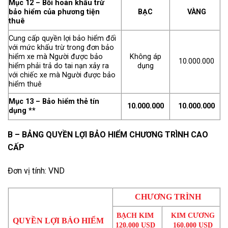
Mục 12 – Bồi hoàn khấu trừ
bảo hiểm của phương tiện
BẠC
VÀNG
thuê
Cung cấp quyền lợi bảo hiểm đối
với mức khấu trừ trong đơn bảo
hiểm xe mà Người được bảo
Không áp
10.000.000
hiểm phải trả do tai nạn xảy ra
dụng
với chiếc xe mà Người được bảo
hiểm thuê
Mục 13 – Bảo hiểm thẻ tín
10.000.000
10.000.000
dụng **
B – BẢNG QUYỀN LỢI BẢO HIỂM CHƯƠNG TRÌNH CAO
CẤP
Đơn vị tính: VND
CHƯƠNG TRÌNH
BẠCH KIM
KIM CƯƠNG
QUYỀN
LỢI
BẢO
HIỂM
120.000 USD
160.000 USD