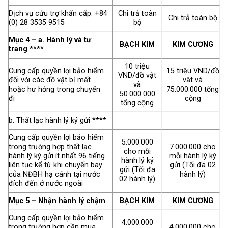
Dịch vụ cứu trợ khẩn cấp: +84
Chi trả toàn
Chi trả toàn bộ
(0) 28 3535 9515
bộ
Mục 4 – a. Hành lý và tư
BẠCH KIM
KIM CƯƠNG
trang ****
10 triệu
Cung cấp quyền lợi bảo hiểm
15 triệu VND/đồ
VND/đồ vật
đối với các đồ vật bị mất
vật và
và
hoặc hư hỏng trong chuyến
75.000.000
tổng
50.000.000
đi
cộng
tổng cộng
b. Thất lạc hành lý ký gửi ****
Cung cấp quyền lợi bảo hiểm
5.000.000
trong trường hợp thất lạc
7.000.000 cho
cho mỗi
hành lý ký gửi ít nhất 96 tiếng
mỗi hành lý ký
hành lý ký
liên tục kể từ khi chuyến bay
gửi (Tối đa 02
gửi (Tối đa
của NĐBH hạ cánh tại nước
hành lý)
02 hành lý)
đích đến ở nước ngoài
Mục 5 – Nhận hành lý chậm
BẠCH KIM
KIM CƯƠNG
Cung cấp quyền lợi bảo hiểm
4.000.000
trong trường hợp cần mua
4.000.000 cho