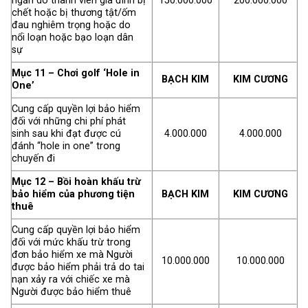
ngắn do thành viên gia đình bị
150.000.000
200.000.000
chết hoặc bị thương tật/ốm
đau nghiêm trọng hoặc do
nổi loạn hoặc bạo loạn dân
sự
Mục 11 – Chơi golf ‘Hole in
BẠCH KIM
KIM CƯƠNG
One’
Cung cấp quyền lợi bảo hiểm
đối với những chi phí phát
sinh sau khi đạt được cú
4.000.000
4.000.000
đánh “hole in one” trong
chuyến đi
Mục 12 – Bồi hoàn khấu trừ
bảo hiểm của phương tiện
BẠCH KIM
KIM CƯƠNG
thuê
Cung cấp quyền lợi bảo hiểm
đối với mức khấu trừ trong
đơn bảo hiểm xe mà Người
10.000.000
10.000.000
được bảo hiểm phải trả do tai
nạn xảy ra với chiếc xe mà
Người được bảo hiểm thuê