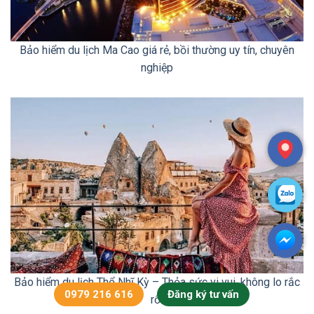
Bảo hiểm du lịch Ma Cao giá rẻ, bồi thường uy tín, chuyên
nghiệp
Bảo hiểm du lịch Thổ Nhĩ Kỳ – Thỏa sức vi vui, không lo rắc
0979 216 616
Đăng ký tư vấn
rối