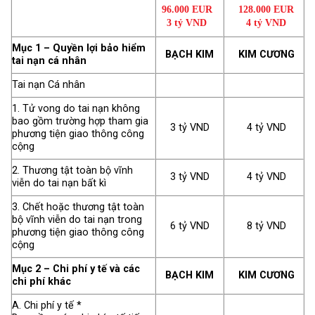
96.000 EUR
128.000 EUR
3 tỷ VND
4 tỷ VND
Mục 1 – Quyền lợi bảo hiểm
BẠCH KIM
KIM CƯƠNG
tai nạn cá nhân
Tai nạn Cá nhân
1. Tử vong do tai nạn không
bao gồm trường hợp tham gia
3 tỷ VND
4 tỷ VND
phương tiện giao thông công
cộng
2. Thương tật toàn bộ vĩnh
3 tỷ VND
4 tỷ VND
viễn do tai nạn bất kì
3. Chết hoặc thương tật toàn
bộ vĩnh viễn do tai nạn trong
6 tỷ VND
8 tỷ VND
phương tiện giao thông công
cộng
Mục 2 – Chi phí y tế và các
BẠCH KIM
KIM CƯƠNG
chi phí khác
A. Chi phí y tế *