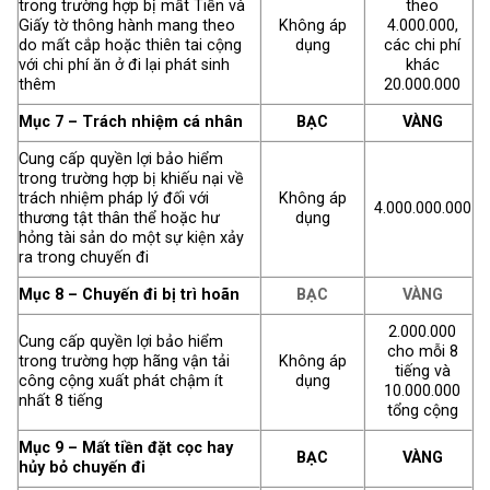
trong trường hợp bị mất Tiền và
theo
Giấy tờ thông hành mang theo
Không áp
4.000.000,
do mất cắp hoặc thiên tai cộng
dụng
các chi phí
với chi phí ăn ở đi lại phát sinh
khác
thêm
20.000.000
Mục 7 – Trách nhiệm cá nhân
BẠC
VÀNG
Cung cấp quyền lợi bảo hiểm
trong trường hợp bị khiếu nại về
trách nhiệm pháp lý đối với
Không áp
4.000.000.000
thương tật thân thể hoặc hư
dụng
hỏng tài sản do một sự kiện xảy
ra trong chuyến đi
Mục 8 – Chuyến đi bị trì hoãn
BẠC
VÀNG
2.000.000
Cung cấp quyền lợi bảo hiểm
cho mỗi 8
trong trường hợp hãng vận tải
Không áp
tiếng và
công cộng xuất phát chậm ít
dụng
10.000.000
nhất 8 tiếng
tổng cộng
Mục 9 – Mất tiền đặt cọc hay
BẠC
VÀNG
hủy bỏ chuyến đi