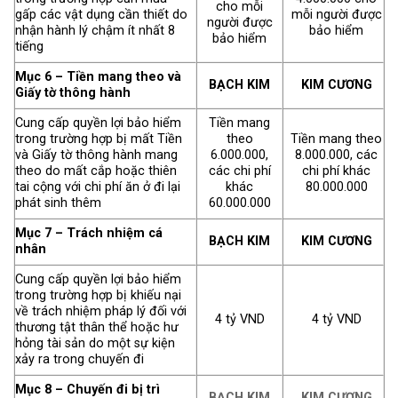
cho mỗi
gấp các vật dụng cần thiết do
mỗi người được
người được
nhận hành lý chậm ít nhất 8
bảo hiểm
bảo hiểm
tiếng
Mục 6 – Tiền mang theo và
BẠCH KIM
KIM CƯƠNG
Giấy tờ thông hành
Cung cấp quyền lợi bảo hiểm
Tiền mang
trong trường hợp bị mất Tiền
theo
Tiền mang theo
và Giấy tờ thông hành mang
6.000.000,
8.000.000, các
theo do mất cắp hoặc thiên
các chi phí
chi phí khác
tai cộng với chi phí ăn ở đi lại
khác
80.000.000
phát sinh thêm
60.000.000
Mục 7 – Trách nhiệm cá
BẠCH KIM
KIM CƯƠNG
nhân
Cung cấp quyền lợi bảo hiểm
trong trường hợp bị khiếu nại
về trách nhiệm pháp lý đối với
4 tỷ VND
4 tỷ VND
thương tật thân thể hoặc hư
hỏng tài sản do một sự kiện
xảy ra trong chuyến đi
Mục 8 – Chuyến đi bị trì
BẠCH KIM
KIM CƯƠNG