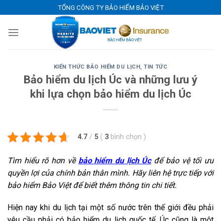
Skip
TỔNG CÔNG TY BẢO HIỂM BẢO VIỆT
to
content
KIẾN THỨC BẢO HIỂM DU LỊCH
,
TIN TỨC
Bảo hiểm du lịch Úc và những lưu ý
khi lựa chọn bảo hiểm du lịch Úc
4.7
/
5
(
3
bình chọn
)
Tìm hiểu rõ hơn về
bảo hiểm du lịch Úc
để bảo vệ tối ưu
quyền lợi của chính bản thân mình. Hãy liên hệ trực tiếp với
bảo hiểm Bảo Việt để biết thêm thông tin chi tiết.
Hiện nay khi du lịch tại một số nước trên thế giới đều phải
yêu cầu phải có bảo hiểm du lịch quốc tế. Úc cũng là một