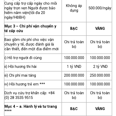
Cung cấp trợ cấp ngày cho mỗi
Không áp
ngày trọn vẹn Người được bảo
500.000/ngày
dụng
hiểm nằm viện(tối đa 20
ngày/HĐBH)
Mục 3 – Chi phí vận chuyển y
BẠC
VÀNG
tế cấp cứu
Bao gồm chi phí cho việc vận
Chi trả toàn
Chi trả toàn
chuyển y tế, được đánh giá là
bộ
bộ
cần thiết, đến một địa điểm mới
i) Hỗ trợ người đi cùng
100.000.000
100.000.000
ii) Hồi hương thi hài
1 tỷ VND
2 tỷ VND
iii) Chi phí mai táng
200.000.000
250.000.000
iv) Hồi hương trẻ em ***
100.000.000
100.000.000
Dịch vụ cứu trợ khẩn cấp: +84
Chi trả toàn
Chi trả toàn
(0) 28 3535 9515
bộ
bộ
Mục 4 – a. Hành lý và tư trang
BẠC
VÀNG
****