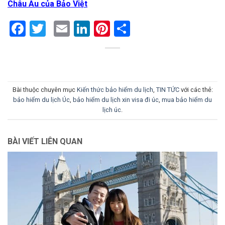
Châu Âu của Bảo Việt
Facebook
Twitter
Email
LinkedIn
Pinterest
Share
Bài thuộc chuyên mục
Kiến thức bảo hiểm du lịch
,
TIN TỨC
với các thẻ:
bảo hiểm du lịch Úc
,
bảo hiểm du lịch xin visa đi úc
,
mua bảo hiểm du
lịch úc
.
BÀI VIẾT LIÊN QUAN