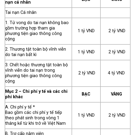
nạn cá nhân
Tai nạn Cá nhân
1. Tử vong do tai nạn không bao
gồm trường hợp tham gia
1 tỷ VND
2 tỷ VND
phương tiện giao thông công
cộng
2. Thương tật toàn bộ vĩnh viễn
1 tỷ VND
2 tỷ VND
do tai nạn bất kì
3. Chết hoặc thương tật toàn bộ
vĩnh viễn do tai nạn trong
2 tỷ VND
4 tỷ VND
phương tiện giao thông công
cộng
Mục 2 – Chi phí y tế và các chi
BẠC
VÀNG
phí khác
A. Chi phí y tế *
Bao gồm các chi phí y tế tiếp
1 tỷ VND
2 tỷ VND
theo phát sinh trong vòng 1
tháng kể từ khi trở về Việt Nam
B. Trợ cấp nằm viện