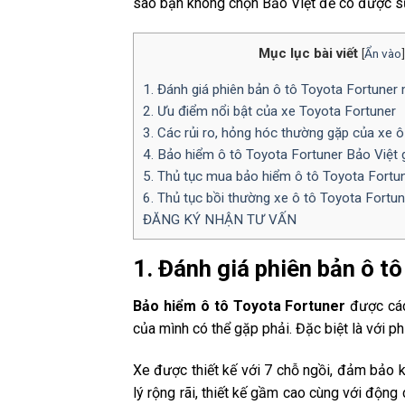
sao bạn không chọn Bảo Việt để có được sự
Mục lục bài viết
[
Ẩn vào
]
1. Đánh giá phiên bản ô tô Toyota Fortuner
2. Ưu điểm nổi bật của xe Toyota Fortuner
3. Các rủi ro, hỏng hóc thường gặp của xe ô
4. Bảo hiểm ô tô Toyota Fortuner Bảo Việt 
5. Thủ tục mua bảo hiểm ô tô Toyota Fortun
6. Thủ tục bồi thường xe ô tô Toyota Fortun
ĐĂNG KÝ NHẬN TƯ VẤN
1. Đánh giá phiên bản ô t
Bảo hiểm ô tô Toyota Fortuner
được các
của mình có thể gặp phải. Đặc biệt là với p
Xe được thiết kế với 7 chỗ ngồi, đảm bảo k
lý rộng rãi, thiết kế gầm cao cùng với động 