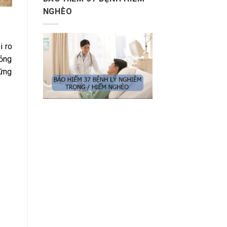
NGHÈO
i ro
hỏng
hững