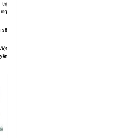
 thị
cung
g sẽ
Việt
uyền