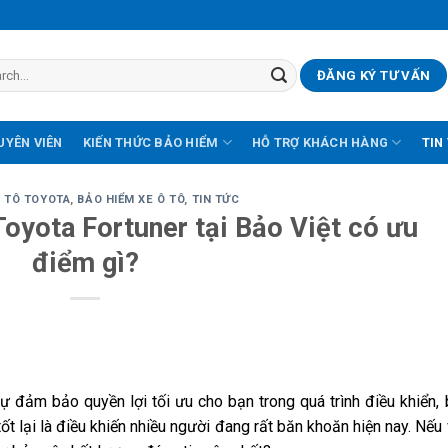
ĐĂNG KÝ TƯ VẤN
UYÊN VIÊN
KIẾN THỨC BẢO HIỂM
HỖ TRỢ KHÁCH HÀNG
TIN
Ô TÔ TOYOTA
,
BẢO HIỂM XE Ô TÔ
,
TIN TỨC
oyota Fortuner tại Bảo Việt có ưu
điểm gì?
ự đảm bảo quyền lợi tối ưu cho bạn trong quá trình điều khiển,
ốt lại là điều khiến nhiều người đang rất băn khoăn hiện nay. Nếu