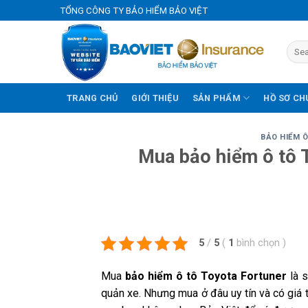
Skip
TỔNG CÔNG TY BẢO HIỂM BẢO VIỆT
to
content
TRANG CHỦ
GIỚI THIỆU
SẢN PHẨM
HỒ SƠ CH
BẢO HIỂM 
Mua bảo hiểm ô tô T
5
/
5
(
1
bình chọn
)
Mua
bảo hiểm ô tô Toyota Fortuner
là s
quản xe. Nhưng mua ở đâu uy tín và có giá t