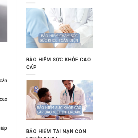
BẢO HIỂM SỨC KHỎE CAO
CẤP
 cân
 cao
giúp
BẢO HIỂM TAI NẠN CON