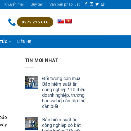
Khuyến mãi
Quy tắc
Văn bản pháp luật
0979 216 616
 TỨC
LIÊN HỆ
TIN MỚI NHẤT
Đối tượng cần mua
07
Bảo hiểm suất ăn
Th8
công nghiệp? 10 điều
doanh nghiệp, trường
học và bếp ăn tập thể
cần biết
 bảo
Bảo hiểm suất ăn
06
 vậy
công nghiệp có bắt
Th8
buộc không? Quyền