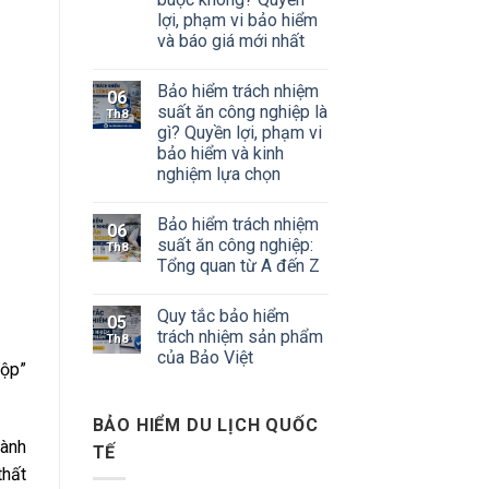
lợi, phạm vi bảo hiểm
và báo giá mới nhất
Bảo hiểm trách nhiệm
06
suất ăn công nghiệp là
Th8
gì? Quyền lợi, phạm vi
bảo hiểm và kinh
nghiệm lựa chọn
Bảo hiểm trách nhiệm
06
suất ăn công nghiệp:
Th8
Tổng quan từ A đến Z
Quy tắc bảo hiểm
05
trách nhiệm sản phẩm
Th8
của Bảo Việt
hộp”
BẢO HIỂM DU LỊCH QUỐC
hành
TẾ
thất