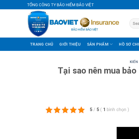
Skip
TỔNG CÔNG TY BẢO HIỂM BẢO VIỆT
to
content
TRANG CHỦ
GIỚI THIỆU
SẢN PHẨM
HỒ SƠ CH
KIẾN
Tại sao nên mua bảo
5
/
5
(
1
bình chọn
)