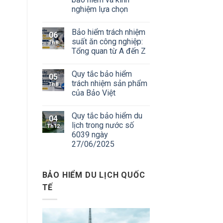
nghiệm lựa chọn
Bảo hiểm trách nhiệm
06
suất ăn công nghiệp:
Th8
Tổng quan từ A đến Z
Quy tắc bảo hiểm
05
trách nhiệm sản phẩm
Th8
của Bảo Việt
Quy tắc bảo hiểm du
04
lịch trong nước số
Th12
6039 ngày
27/06/2025
BẢO HIỂM DU LỊCH QUỐC
TẾ