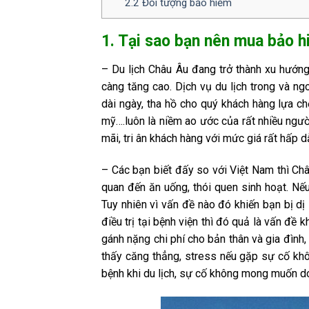
2.2 Đối tượng bảo hiểm
1. Tại sao bạn nên mua bảo h
– Du lịch Châu Âu đang trở thành xu hướng
càng tăng cao. Dịch vụ du lịch trong và ng
dài ngày, tha hồ cho quý khách hàng lựa ch
mỹ….luôn là niềm ao ước của rất nhiều người
mãi, tri ân khách hàng với mức giá rất hấp 
– Các bạn biết đấy so với Việt Nam thì Châ
quan đến ăn uống, thói quen sinh hoạt. Nếu
Tuy nhiên vì vấn đề nào đó khiến bạn bị dị
điều trị tại bệnh viện thì đó quả là vấn đ
gánh nặng chi phí cho bản thân và gia đình, 
thấy căng thẳng, stress nếu gặp sự cố khô
bệnh khi du lịch, sự cố không mong muốn do t