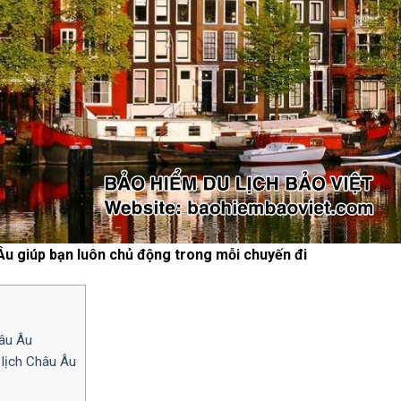
Âu giúp bạn luôn chủ động trong mỗi chuyến đi
hâu Âu
 lịch Châu Âu