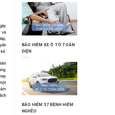
ngày
y và
Háp,
BẢO HIỂM XE Ô TÔ TOÀN
uyến
DIỆN
 kể.
liên
ắng.
 may
 một
 cảm
dịch
BẢO HIỂM 37 BỆNH HIỂM
NGHÈO