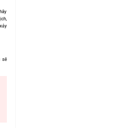
 hãy
ịch,
 xảy
g sẽ