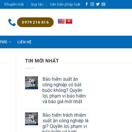
Khuyến mãi
Quy tắc
Văn bản pháp luật
0979 216 616
 TỨC
LIÊN HỆ
TIN MỚI NHẤT
Bảo hiểm suất ăn
06
công nghiệp có bắt
Th8
buộc không? Quyền
lợi, phạm vi bảo hiểm
và báo giá mới nhất
Bảo hiểm trách nhiệm
06
suất ăn công nghiệp là
Th8
gì? Quyền lợi, phạm vi
bảo hiểm và kinh