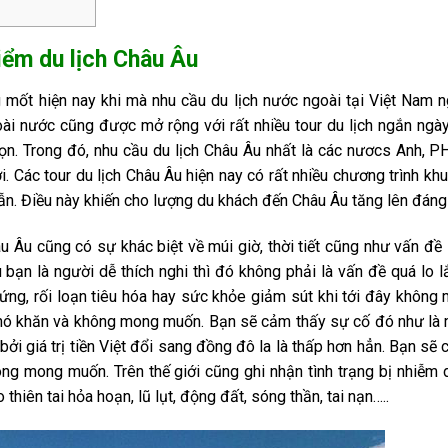
iểm du lịch Châu Âu
 mốt hiện nay khi mà nhu cầu du lịch nước ngoài tại Việt Nam 
oài nước cũng được mở rộng với rất nhiều tour du lịch ngắn ngà
ọn. Trong đó, nhu cầu du lịch Châu Âu nhất là các nươcs Anh, P
. Các tour du lịch Châu Âu hiện nay có rất nhiều chương trình kh
dẫn. Điều này khiến cho lượng du khách đến Châu Âu tăng lên đáng
u Âu cũng có sự khác biệt về múi giờ, thời tiết cũng như vấn đề 
 bạn là người dễ thích nghi thì đó không phải là vấn đề quá lo l
 ứng, rối loạn tiêu hóa hay sức khỏe giảm sút khi tới đây không
ề khó khăn và không mong muốn. Bạn sẽ cảm thấy sự cố đó như là
bởi giá trị tiền Việt đổi sang đồng đô la là thấp hơn hẳn. Bạn sẽ
ng mong muốn. Trên thế giới cũng ghi nhận tình trạng bị nhiễm 
hiên tai hỏa hoạn, lũ lụt, động đất, sóng thần, tai nạn…..