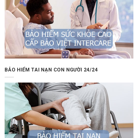
BẢO HIỂM TAI NẠN CON NGƯỜI 24/24