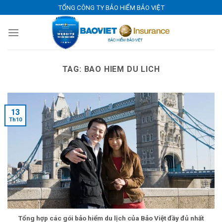
Skip
TỔNG CÔNG TY BẢO HIỂM BẢO VIỆT
to
content
TAG:
BAO HIEM DU LICH
13
Th10
Tổng hợp các gói bảo hiểm du lịch của Bảo Việt đầy đủ nhất