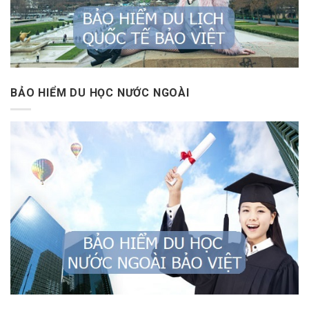
BẢO HIỂM DU HỌC NƯỚC NGOÀI