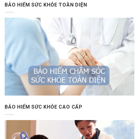
BẢO HIỂM SỨC KHỎE TOÀN DIỆN
BẢO HIỂM SỨC KHỎE CAO CẤP