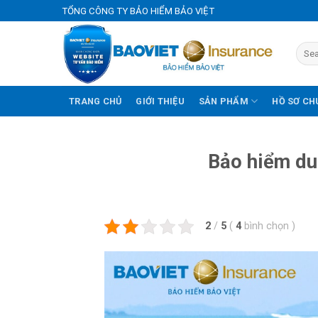
Skip
TỔNG CÔNG TY BẢO HIỂM BẢO VIỆT
to
content
TRANG CHỦ
GIỚI THIỆU
SẢN PHẨM
HỒ SƠ CH
Bảo hiểm du 
2
/
5
(
4
bình chọn
)