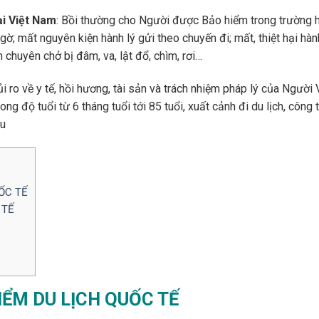
ại Việt Nam
: Bồi thường cho Người được Bảo hiểm trong trường 
ngờ; mất nguyên kiện hành lý gửi theo chuyến đi; mất, thiệt hại hàn
n chuyên chở bị đâm, va, lật đổ, chìm, rơi…
i ro về y tế, hồi hương, tài sản và trách nhiệm pháp lý của Người 
g độ tuổi từ 6 tháng tuổi tới 85 tuổi, xuất cảnh đi du lịch, công t
ầu
ỐC TẾ
 TẾ
IỂM DU LỊCH QUỐC TẾ