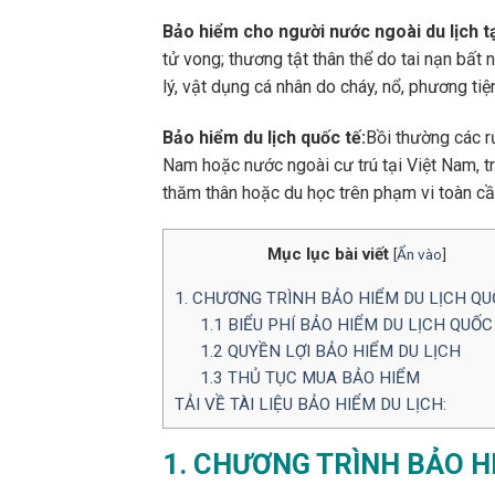
Bảo hiểm cho người nước ngoài du lịch t
tử vong; thương tật thân thể do tai nạn bất 
lý, vật dụng cá nhân do cháy, nổ, phương tiệ
Bảo hiểm du lịch quốc tế:
Bồi thường các rủ
Nam hoặc nước ngoài cư trú tại Việt Nam, tron
thăm thân hoặc du học trên phạm vi toàn c
Mục lục bài viết
[
Ẩn vào
]
1. CHƯƠNG TRÌNH BẢO HIỂM DU LỊCH QU
1.1 BIỂU PHÍ BẢO HIỂM DU LỊCH QUỐC
1.2 QUYỀN LỢI BẢO HIỂM DU LỊCH
1.3 THỦ TỤC MUA BẢO HIỂM
TẢI VỀ TÀI LIỆU BẢO HIỂM DU LỊCH:
1. CHƯƠNG TRÌNH BẢO H