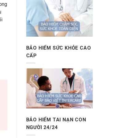
rong
u
ối
BẢO HIỂM SỨC KHỎE CAO
CẤP
BẢO HIỂM TAI NẠN CON
NGƯỜI 24/24