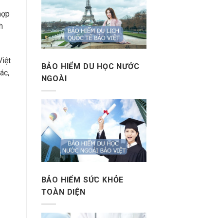
hợp
h
Việt
BẢO HIỂM DU HỌC NƯỚC
ác,
NGOÀI
BẢO HIỂM SỨC KHỎE
TOÀN DIỆN