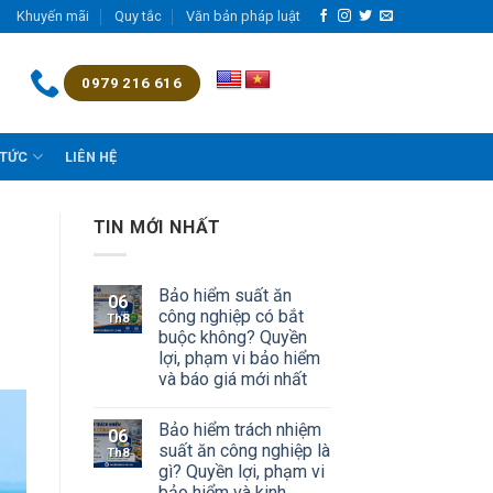
Khuyến mãi
Quy tắc
Văn bản pháp luật
0979 216 616
 TỨC
LIÊN HỆ
TIN MỚI NHẤT
Bảo hiểm suất ăn
06
công nghiệp có bắt
Th8
buộc không? Quyền
lợi, phạm vi bảo hiểm
và báo giá mới nhất
Bảo hiểm trách nhiệm
06
suất ăn công nghiệp là
Th8
gì? Quyền lợi, phạm vi
bảo hiểm và kinh