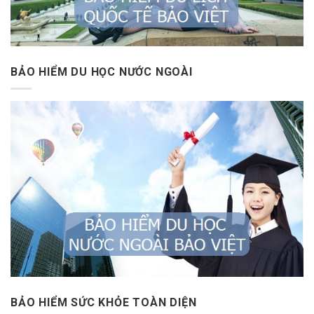
BẢO HIỂM DU HỌC NƯỚC NGOÀI
BẢO HIỂM SỨC KHỎE TOÀN DIỆN