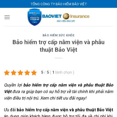
Skip
TỔNG CÔNG TY BẢO HIỂM BẢO VIỆT
to
content
BẢO HIỂM SỨC KHỎE
Bảo hiểm trợ cấp nằm viện và phẫu
thuật Bảo Việt
5
/
5
(
1
bình chọn
)
Quyền lợi
bảo hiểm trợ cấp nằm viện và phẫu thuật Bảo
Việt
đưa ra giúp bạn có sự hỗ trợ về tài chính khi phải nằm
viện điều trị nội trú. Xem chi tiết ưu đãi ngay!
Ưu đãi
bảo hiểm trợ cấp nằm viện và phẫu thuật Bảo Việt
áp dụng giúp khách hàng được hỗ trợ tối đa về chi phí khi