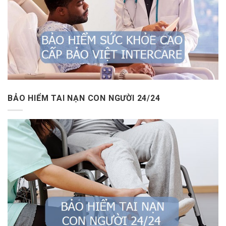
BẢO HIỂM TAI NẠN CON NGƯỜI 24/24