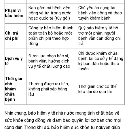
Bao gồm cả bệnh viện
Chủ yếu áp dụng tại
Phạm vi
công và tư, trong nước
bệnh viện công và theo
bảo hiểm
hoặc quốc tế (tùy gói)
tuyến khám bệnh
Công ty bảo hiểm thanh
Quỹ bảo hiểm y tế hỗ
Chi trả
toán toàn bộ hoặc một
trợ một phần, người
chi phí
phần chi phí theo hợp
bệnh vẫn cần đồng chi
đồng
trả
Chỉ được khám chữa
Được lựa chọn bác sĩ,
Dịch vụ y
bệnh tại cơ sở y tế đăng
bệnh viện, hưởng dịch
tế
ký ban đầu hoặc theo
vụ y tế chất lượng cao
tuyến
Thời gian
chờ
Thường được ưu tiên,
Thời gian chờ có thể
khám
không phải xếp hàng
kéo dài do quá tải
chữa
lâu
bệnh
Nhìn chung, bảo hiểm y tế nhà nước mang tính chất bảo vệ
sức khỏe cộng đồng và đảm bảo quyền lợi cơ bản cho mọi
công dân. Trong khi đó, bảo hiểm sức khỏe tự nguyện giúp