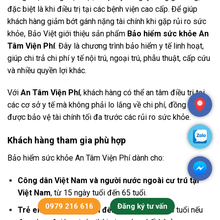
đặc biệt là khi điều trị tại các bệnh viện cao cấp. Để giúp
khách hàng giảm bớt gánh nặng tài chính khi gặp rủi ro sức
khỏe, Bảo Việt giới thiệu sản phẩm
Bảo hiểm sức khỏe An
Tâm Viện Phí
. Đây là chương trình bảo hiểm y tế linh hoạt,
giúp chi trả chi phí y tế nội trú, ngoại trú, phẫu thuật, cấp cứu
và nhiều quyền lợi khác.
Với
An Tâm Viện Phí
, khách hàng có thể an tâm điều trị tại
các cơ sở y tế mà không phải lo lắng về chi phí, đồng thời
được bảo vệ tài chính tối đa trước các rủi ro sức khỏe.
Khách hàng tham gia phù hợp
Bảo hiểm sức khỏe An Tâm Viện Phí dành cho:
Công dân Việt Nam và người nước ngoài cư trú tại
Việt Nam
, từ 15 ngày tuổi đến 65 tuổi.
0979 216 616
Đăng ký tư vấn
Trẻ em từ 15 ngày tuổi đến 18 tuổi
(hoặc 24 tuổi nếu