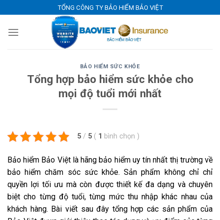
Skip
TỔNG CÔNG TY BẢO HIỂM BẢO VIỆT
to
content
BẢO HIỂM SỨC KHỎE
Tổng hợp bảo hiểm sức khỏe cho
mọi độ tuổi mới nhất
5
/
5
(
1
bình chọn
)
Bảo hiểm Bảo Việt là hãng bảo hiểm uy tín nhất thị trường về
bảo hiểm chăm sóc sức khỏe. Sản phẩm không chỉ chỉ
quyền lợi tối ưu mà còn được thiết kế đa dạng và chuyên
biệt cho từng độ tuổi, từng mức thu nhập khác nhau của
khách hàng. Bài viết sau đây tổng hợp các sản phẩm của