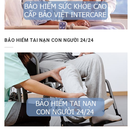
BẢO HIỂM TAI NẠN CON NGƯỜI 24/24