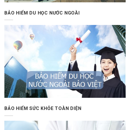
BẢO HIỂM DU HỌC NƯỚC NGOÀI
BẢO HIỂM SỨC KHỎE TOÀN DIỆN