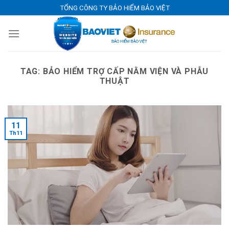
Skip
TỔNG CÔNG TY BẢO HIỂM BẢO VIỆT
to
content
TAG:
BẢO HIỂM TRỢ CẤP NẰM VIỆN VÀ PHẪU
THUẬT
11
Th11