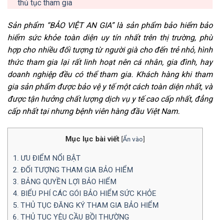
thủ tục tham gia
Sản phẩm “
BẢO VIỆT AN GIA
” là sản phẩm bảo hiểm bảo
hiểm sức khỏe toàn diện uy tín nhất trên thị trường, phù
hợp cho nhiều đối tượng từ người già cho đến trẻ nhỏ, hình
thức tham gia lại rất linh hoạt nên cá nhân, gia đình, hay
doanh nghiệp đều có thể tham gia. Khách hàng khi tham
gia sản phẩm được bảo vệ y tế một cách toàn diện nhất, và
được tận hưởng chất lượng dịch vụ y tế cao cấp nhất, đẳng
cấp nhất tại nhưng bệnh viên hàng đầu Việt Nam.
Mục lục bài viết
[
Ẩn vào
]
1. ƯU ĐIỂM NỔI BẬT
2. ĐỐI TƯỢNG THAM GIA BẢO HIỂM
3. BẢNG QUYỀN LỢI BẢO HIỂM
4. BIỂU PHÍ CÁC GÓI BẢO HIỂM SỨC KHỎE
5. THỦ TỤC ĐĂNG KÝ THAM GIA BẢO HIỂM
6. THỦ TỤC YÊU CẦU BỒI THƯỜNG