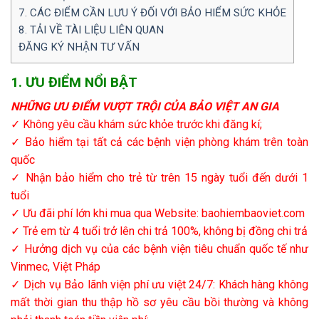
7. CÁC ĐIỂM CẦN LƯU Ý ĐỐI VỚI BẢO HIỂM SỨC KHỎE
8. TẢI VỀ TÀI LIỆU LIÊN QUAN
ĐĂNG KÝ NHẬN TƯ VẤN
1. ƯU ĐIỂM NỔI BẬT
NHỮNG ƯU ĐIỂM VƯỢT TRỘI CỦA BẢO VIỆT AN GIA
✓ Không yêu cầu khám sức khỏe trước khi đăng kí;
✓ Bảo hiểm tại tất cả các bệnh viện phòng khám trên toàn
quốc
✓ Nhận bảo hiểm cho trẻ từ trên 15 ngày tuổi đến dưới 1
tuổi
✓ Ưu đãi phí lớn khi mua qua Website: baohiembaoviet.com
✓ Trẻ em từ 4 tuổi trở lên chi trả 100%, không bị đồng chi trả
✓ Hưởng dịch vụ của các bệnh viện tiêu chuẩn quốc tế như
Vinmec, Việt Pháp
✓ Dịch vụ Bảo lãnh viện phí ưu việt 24/7: Khách hàng không
mất thời gian thu thập hồ sơ yêu cầu bồi thường và không