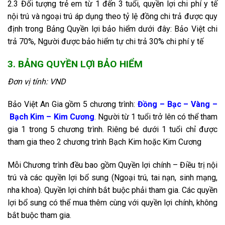
2.3 Đối tượng trẻ em từ 1 đến 3 tuổi, quyền lợi chi phí y tế
nội trú và ngoại trú áp dụng theo tỷ lệ đồng chi trả được quy
định trong Bảng Quyền lợi bảo hiểm dưới đây: Bảo Việt chi
trả 70%, Người được bảo hiểm tự chi trả 30% chi phí y tế
3. BẢNG QUYỀN LỢI BẢO HIỂM
Đơn vị tính: VND
Bảo Việt An Gia gồm 5 chương trình:
Đồng
–
Bạc
–
Vàng
–
Bạch Kim
–
Kim Cương
.
Người từ 1 tuổi trở lên có thể tham
gia 1 trong 5 chương trình. Riêng bé dưới 1 tuổi chỉ được
tham gia theo 2 chương trình Bạch Kim hoặc Kim Cương
Mỗi Chương trình đều bao gồm Quyền lợi chính – Điều trị nội
trú và các quyền lợi bổ sung (Ngoại trú, tai nạn, sinh mạng,
nha khoa). Quyền lợi chính bắt buộc phải tham gia. Các quyền
lợi bổ sung có thể mua thêm cùng với quyền lợi chính, không
bắt buộc tham gia.