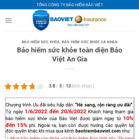
Skip
TỔNG CÔNG TY BẢO HIỂM BẢO VIỆT
to
content
BẢO HIỂM SỨC KHỎE
,
BẢO HIỂM SỨC KHỎE CÁ NHÂN
Bảo hiểm sức khỏe toàn diện Bảo
Việt An Gia
3.8
/
5
(
13
bình chọn
)
Chương trình Ưu đãi siêu hấp dẫn:
“Hè sang, rộn ràng ưu đãi”
.
1/6/2022 đến 20/6/2022
Từ ngày
Khách hàng tham gia
10%
bảo hiểm sức khỏe của Bảo Việt được giảm ngay từ
đến
15%
phí. Ngoài ra, bạn còn được hưởng các quyền lợi
độc quyền khác khi mua qua kênh
baohiembaoviet.com
như:
✓ Mua bảo hiểm sức khỏe
của Bảo hiểm Bảo Việt gốc, Thương