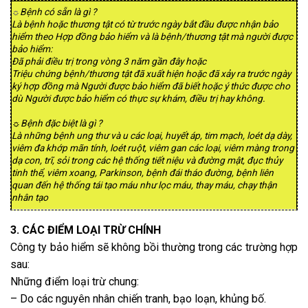
Bệnh có sẵn là gì ?
☼
Là bệnh hoặc thương tật có từ trước ngày bắt đầu được nhận bảo
hiểm theo Hợp đồng bảo hiểm và là bệnh/thương tật mà người được
bảo hiểm:
Đã phải điều trị trong vòng 3 năm gần đây hoặc
Triệu chứng bệnh/thương tật đã xuất hiện hoặc đã xảy ra trước ngày
ký hợp đồng mà Người được bảo hiểm đã biết hoặc ý thức được cho
dù Người được bảo hiểm có thực sự khám, điều trị hay không.
☼Bệnh đặc biệt là gì ?
Là những bệnh ung thư và u các loại, huyết áp, tim mạch, loét dạ dày,
viêm đa khớp mãn tính, loét ruột, viêm gan các loại, viêm màng trong
dạ con, trĩ, sỏi trong các hệ thống tiết niệu và đường mật, đục thủy
tinh thể, viêm xoang, Parkinson, bệnh đái tháo đường, bệnh liên
quan đến hệ thống tái tạo máu như lọc máu, thay máu, chạy thận
nhân tạo
3. CÁC ĐIỂM LOẠI TRỪ CHÍNH
Công ty bảo hiểm sẽ không bồi thường trong các trường hợp
sau:
Những điểm loại trừ chung:
– Do các nguyên nhân chiến tranh, bạo loạn, khủng bố.