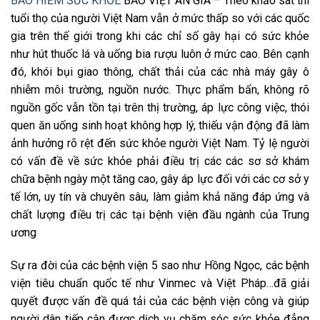
BẢO HIỂM SỨC KHỎE
BẢO VIỆT AN GIA – Theo khảo sát thì
tuổi thọ của người Việt Nam vẫn ở mức thấp so với các quốc
gia trên thế giới trong khi các chỉ số gây hại có sức khỏe
như hút thuốc lá và uống bia rượu luôn ở mức cao. Bên cạnh
đó, khói bụi giao thông, chất thải của các nhà máy gây ô
nhiễm môi trường, nguồn nước. Thực phẩm bẩn, không rõ
nguồn gốc vẫn tồn tại trên thị trường, áp lực công việc, thói
quen ăn uống sinh hoạt không hợp lý, thiếu vận động đã làm
ảnh hưởng rõ rệt đến sức khỏe người Việt Nam. Tỷ lệ người
có vấn đề về sức khỏe phải điều trị các các sơ sở khám
chữa bệnh ngày một tăng cao, gây áp lực đối với các cơ sở y
tế lớn, uy tín và chuyên sâu, làm giảm khả năng đáp ứng và
chất lượng điều trị các tại bệnh viện đầu ngành của Trung
ương
Sự ra đời của các bệnh viện 5 sao như Hồng Ngọc, các bệnh
viện tiêu chuẩn quốc tế như Vinmec và Việt Pháp…đã giải
quyết được vấn đề quá tải của các bệnh viện công và giúp
người dân tiếp cận được dịch vụ chăm sóc sức khỏe đẳng