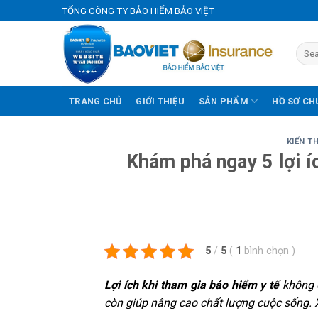
Skip
TỔNG CÔNG TY BẢO HIỂM BẢO VIỆT
to
content
TRANG CHỦ
GIỚI THIỆU
SẢN PHẨM
HỒ SƠ CH
KIẾN T
Khám phá ngay 5 lợi í
5
/
5
(
1
bình chọn
)
Lợi ích khi tham gia bảo hiểm y tế
không c
còn giúp nâng cao chất lượng cuộc sống.