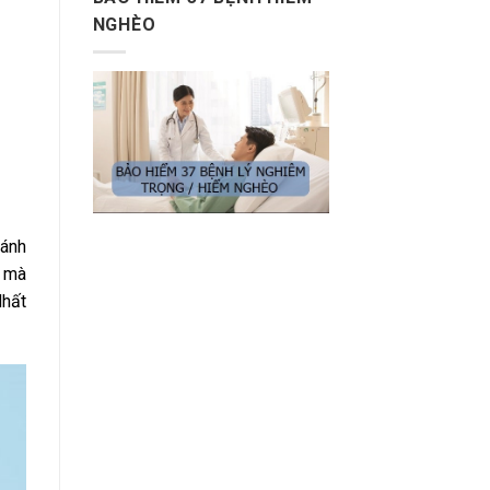
NGHÈO
gánh
u mà
Nhất