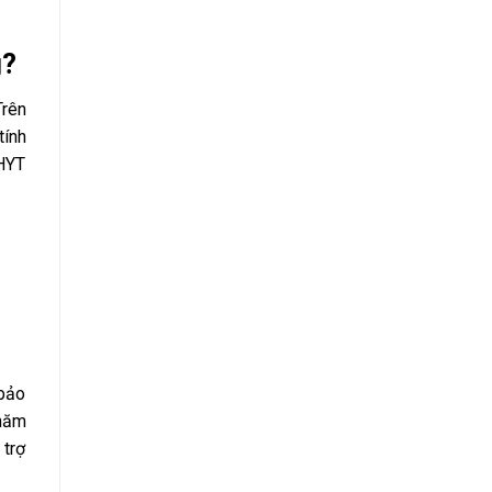
g?
Trên
tính
BHYT
 bảo
thăm
 trợ