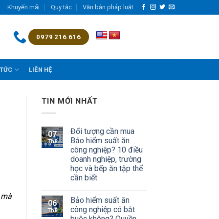
Khuyến mãi
Quy tắc
Văn bản pháp luật
0979 216 616
 TỨC
LIÊN HỆ
TIN MỚI NHẤT
Đối tượng cần mua
07
Bảo hiểm suất ăn
Th8
công nghiệp? 10 điều
doanh nghiệp, trường
học và bếp ăn tập thể
cần biết
h mà
Bảo hiểm suất ăn
06
công nghiệp có bắt
Th8
buộc không? Quyền