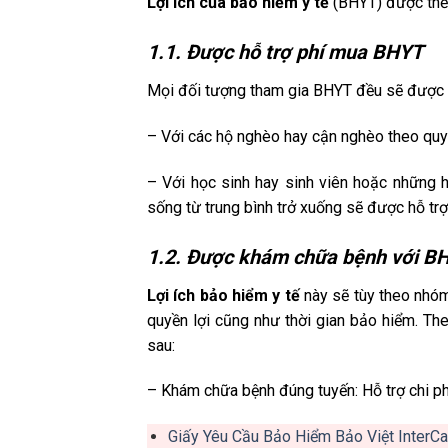
Lợi ích của bảo hiểm y tế
(BHYT) được thể h
1.1. Được hỗ trợ phí mua BHYT
Mọi đối tượng tham gia BHYT đều sẽ được Nh
– Với các hộ nghèo hay cận nghèo theo quy
– Với học sinh hay sinh viên hoặc những 
sống từ trung bình trở xuống sẽ được hỗ trợ
1.2. Được khám chữa bệnh với BH
Lợi ích bảo hiểm y tế
này sẽ tùy theo nhó
quyền lợi cũng như thời gian bảo hiểm. Th
sau:
– Khám chữa bệnh đúng tuyến: Hỗ trợ chi p
Giấy Yêu Cầu Bảo Hiểm Bảo Việt InterCa