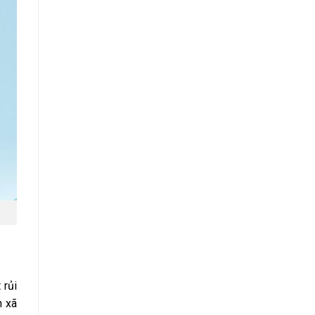
 rủi
h xã