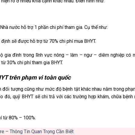
iện rõ ở nhiều khía cạnh khác nhau. Điển hình như:
à nước hỗ trợ 1 phần chi phí tham gia. Cụ thể như:
 định sẽ được hỗ trợ từ 70% chi phí mua BHYT.
hộ gia đình trong lĩnh vực nông – lâm – ngư – diêm nghiệp có
 từ 30% chi phí tham gia BHYT.
YT trên phạm vi toàn quốc
m đối tượng cũng như mức độ bệnh tật khác nhau nằm trong phạ
eo đó, quỹ BHYT sẽ chi trả với các trường hợp khám, chữa bệnh
hí từ 80% – 100%.
re – Thông Tin Quan Trọng Cần Biết