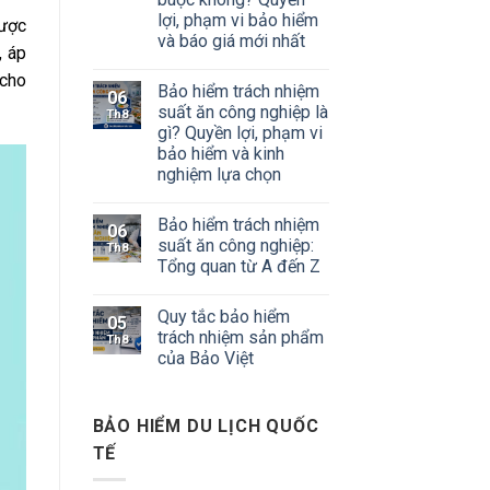
lợi, phạm vi bảo hiểm
được
và báo giá mới nhất
, áp
cho
Bảo hiểm trách nhiệm
06
suất ăn công nghiệp là
Th8
gì? Quyền lợi, phạm vi
bảo hiểm và kinh
nghiệm lựa chọn
Bảo hiểm trách nhiệm
06
suất ăn công nghiệp:
Th8
Tổng quan từ A đến Z
Quy tắc bảo hiểm
05
trách nhiệm sản phẩm
Th8
của Bảo Việt
BẢO HIỂM DU LỊCH QUỐC
TẾ