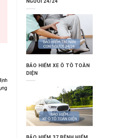
NGƯỜI 24/24
BẢO HIỂM XE Ô TÔ TOÀN
DIỆN
định
dụng
BẢO HIỂM 37 BỆNH HIỂM