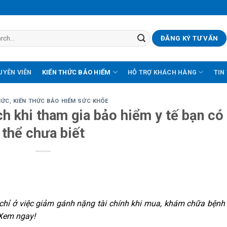
ĐĂNG KÝ TƯ VẤN
UYÊN VIÊN
KIẾN THỨC BẢO HIỂM
HỖ TRỢ KHÁCH HÀNG
TIN
HỨC
,
KIẾN THỨC BẢO HIỂM SỨC KHỎE
ch khi tham gia bảo hiểm y tế bạn có
thể chưa biết
hỉ ở việc giảm gánh nặng tài chính khi mua, khám chữa bện
 Xem ngay!