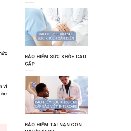
 mức
BẢO HIỂM SỨC KHỎE CAO
CẤP
m vi
 như
BẢO HIỂM TAI NẠN CON