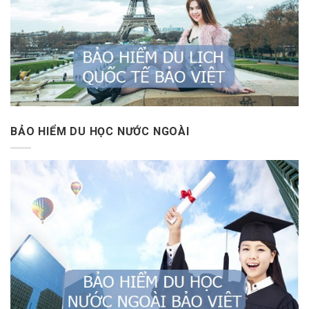
BẢO HIỂM DU HỌC NƯỚC NGOÀI