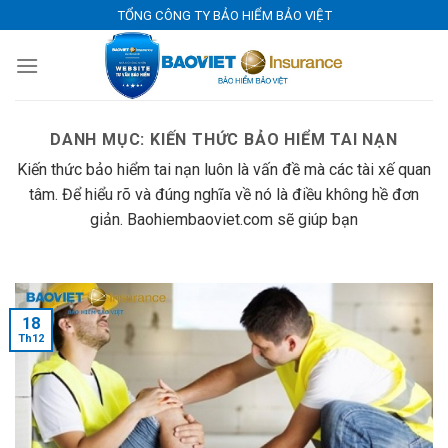
Skip
TỔNG CÔNG TY BẢO HIỂM BẢO VIỆT
to
content
DANH MỤC:
KIẾN THỨC BẢO HIỂM TAI NẠN
Kiến thức bảo hiểm tai nạn luôn là vấn đề mà các tài xế quan
tâm. Để hiểu rõ và đúng nghĩa về nó là điều không hề đơn
giản. Baohiembaoviet.com sẽ giúp bạn
18
Th12