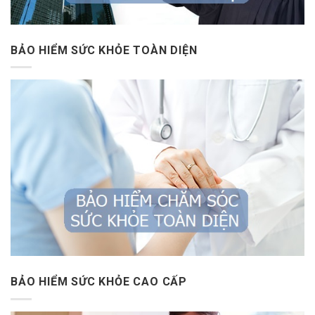
BẢO HIỂM SỨC KHỎE TOÀN DIỆN
BẢO HIỂM SỨC KHỎE CAO CẤP