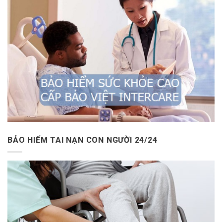
BẢO HIỂM TAI NẠN CON NGƯỜI 24/24