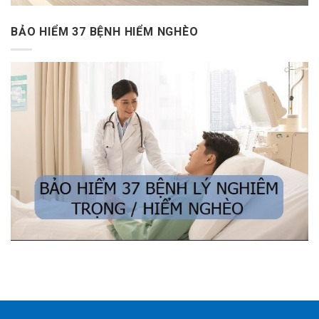
BẢO HIỂM 37 BỆNH HIỂM NGHÈO