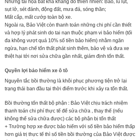
Những tai họa bất khả kháng do thiên nhiên: Bão, lũ lụt,
sụt lở, sét đánh, động đất, mưa đá, sóng thần;
Mất cắp, mất cướp toàn bộ xe.
Ngoài ra, Bảo Việt còn thanh toán những chi phí cần thiết
và hợp lý phát sinh do tai nạn thuộc phạm vi bảo hiểm (tối
đa không vượt quá 10% số tiền bảo hiểm) nhằm ngăn
ngừa, hạn chế tổn thất phát sinh thêm, bảo vệ và đưa xe
thiệt hại tới nơi sửa chữa gần nhất, giám định tổn thất.
Quyền lợi bảo hiểm xe ô tô
Nguyên tắc bồi thường là khôi phục phương tiện trở lại
trạng thái ban đầu tại thời điểm trước khi xảy ra tổn thất.
Bồi thường tổn thất bộ phận : Bảo Việt chịu trách nhiệm
thanh toán chi phí thực tế để sửa chữa , thay thế (nếu
không thể sửa chữa được) các bộ phận bị tổn thất
+ Trường hợp xe được bảo hiểm với số tiền bảo hiểm thấp
hơn giá trị thực tế thì số tiền bồi thường của Bảo Việt được