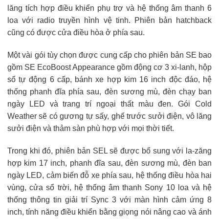
lăng tích hợp điều khiển phụ trợ và hệ thống âm thanh 6
loa với radio truyền hình vệ tinh. Phiên bản hatchback
cũng có được cửa điều hòa ở phía sau.
Một vài gói tùy chọn được cung cấp cho phiên bản SE bao
gồm SE EcoBoost Appearance gồm động cơ 3 xi-lanh, hộp
số tự động 6 cấp, bánh xe hợp kim 16 inch độc đáo, hệ
thống phanh đĩa phía sau, đèn sương mù, đèn chạy ban
ngày LED và trang trí ngoại thất màu đen. Gói Cold
Weather sẽ có gương tự sấy, ghế trước sưởi điện, vô lăng
sưởi điện và thảm sàn phù hợp với mọi thời tiết.
Trong khi đó, phiên bản SEL sẽ được bổ sung với la-zăng
hợp kim 17 inch, phanh đĩa sau, đèn sương mù, đèn ban
ngày LED, cảm biến đỗ xe phía sau, hệ thống điều hòa hai
vùng, cửa sổ trời, hệ thống âm thanh Sony 10 loa và hệ
thống thông tin giải trí Sync 3 với màn hình cảm ứng 8
inch, tính năng điều khiển bằng giọng nói nâng cao và ánh