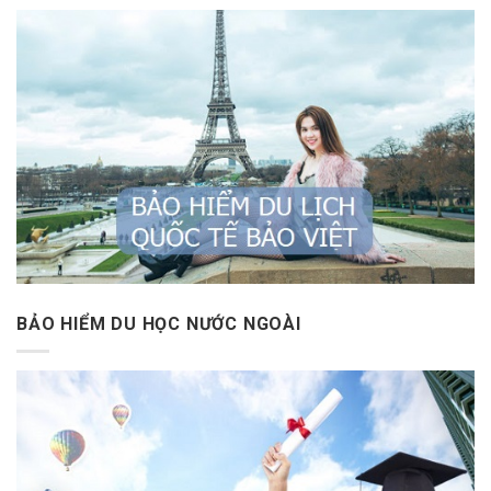
BẢO HIỂM DU HỌC NƯỚC NGOÀI