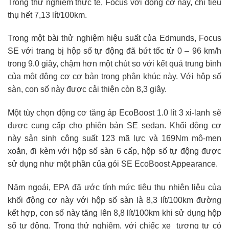
Trong thử nghiệm thực tế, Focus với động cơ này, chỉ tiêu
thụ hết 7,13 lít/100km.
Trong một bài thử nghiệm hiệu suất của Edmunds, Focus
SE với trang bị hộp số tự động đã bứt tốc từ 0 – 96 km/h
trong 9.0 giây, chậm hơn một chút so với kết quả trung bình
của một động cơ cơ bản trong phân khúc này. Với hộp số
sàn, con số này được cải thiện còn 8,3 giây.
Một tùy chọn động cơ tăng áp EcoBoost 1.0 lít 3 xi-lanh sẽ
được cung cấp cho phiên bản SE sedan. Khối động cơ
này sản sinh công suất 123 mã lực và 169Nm mô-men
xoắn, đi kèm với hộp số sàn 6 cấp, hộp số tự động được
sử dụng như một phần của gói SE EcoBoost Appearance.
Năm ngoái, EPA đã ước tính mức tiêu thụ nhiên liệu của
khối động cơ này với hộp số sàn là 8,3 lít/100km đường
kết hợp, con số này tăng lên 8,8 lít/100km khi sử dụng hộp
số tự động. Trong thử nghiệm, với chiếc xe tương tự có