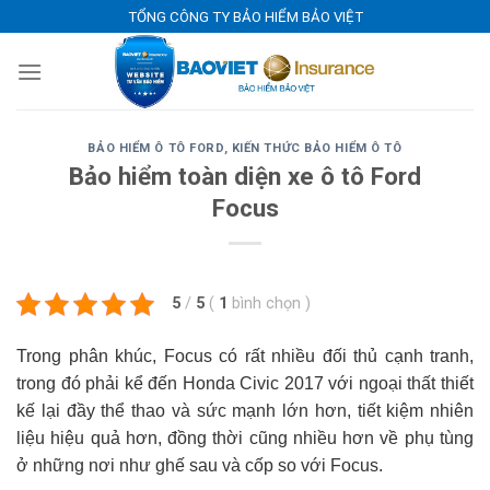
Skip
TỔNG CÔNG TY BẢO HIỂM BẢO VIỆT
to
content
BẢO HIỂM Ô TÔ FORD
,
KIẾN THỨC BẢO HIỂM Ô TÔ
Bảo hiểm toàn diện xe ô tô Ford
Focus
5
/
5
(
1
bình chọn
)
Trong phân khúc, Focus có rất nhiều đối thủ cạnh tranh,
trong đó phải kể đến Honda Civic 2017 với ngoại thất thiết
kế lại đầy thể thao và sức mạnh lớn hơn, tiết kiệm nhiên
liệu hiệu quả hơn, đồng thời cũng nhiều hơn về phụ tùng
ở những nơi như ghế sau và cốp so với Focus.