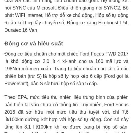
cửa với các tính năng tiêu chuẩn bao gồm: Hệ thống kết
nối SYNC của Microsoft, Điều khiển giọng nói SYNC2, Bộ
phát WIFI internet, Hỗ trợ đỗ xe chủ động, Hộp số tự động
6 cấp kết hợp lẫy chuyển số, Động cơ xăng Ecoboost 1.5L
Duratec 16 Van
Động cơ và hiệu suất
Động cơ tiêu chuẩn cho một chiếc Ford Focus FWD 2017
là khối động cơ 2.0 lít 4 xi-lanh cho ra 160 mã lực và
198Nm mô-men xoắn. Trang bị tiêu chuẩn cho tất cả các
phiên bản (trừ S) là hộp số ly hợp kép 6 cấp (Ford gọi là
Powershift), bản S sở hữu hộp số sàn 5 cấp.
Theo EPA, mức tiêu thụ nhiên liệu trung bình của phiên
bản hiện tại vẫn chưa có thông tin. Tuy nhiên, Ford Focus
2016 đã sở hữu một mức tiêu thụ tuyệt vời, chỉ 7,6
lít/100km đường kết hợp với hộp số tự động. Con số này
tăng lên 8,1 lít/100km khi xe được trang bị hộp số sàn.