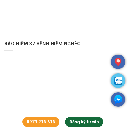
BẢO HIỂM 37 BỆNH HIỂM NGHÈO
0979 216 616
Đăng ký tư vấn