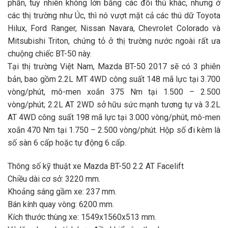
phần, tuy nhiên không lớn bằng các đối thủ khác, nhưng ở
các thị trường như Úc, thì nó vượt mặt cả các thú dữ Toyota
Hilux, Ford Ranger, Nissan Navara, Chevrolet Colorado và
Mitsubishi Triton, chứng tỏ ở thị trường nước ngoài rất ưa
chuộng chiếc BT-50 này.
Tại thị trường Việt Nam, Mazda BT-50 2017 sẽ có 3 phiên
bản, bao gồm 2.2L MT 4WD công suất 148 mã lực tại 3.700
vòng/phút, mô-men xoắn 375 Nm tại 1.500 – 2.500
vòng/phút; 2.2L AT 2WD sở hữu sức mạnh tương tự và 3.2L
AT 4WD công suất 198 mã lực tại 3.000 vòng/phút, mô-men
xoắn 470 Nm tại 1.750 – 2.500 vòng/phút. Hộp số đi kèm là
số sàn 6 cấp hoặc tự động 6 cấp.
Thông số kỹ thuật xe Mazda BT-50 2.2 AT Facelift
Chiều dài cơ sở: 3220 mm.
Khoảng sáng gầm xe: 237 mm.
Bán kính quay vòng: 6200 mm.
Kích thước thùng xe: 1549x1560x513 mm.