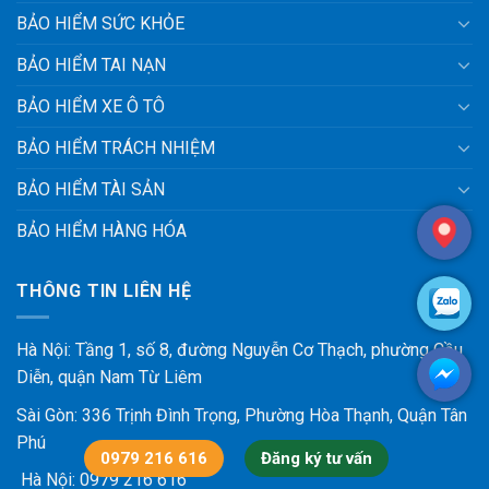
BẢO HIỂM SỨC KHỎE
BẢO HIỂM TAI NẠN
BẢO HIỂM XE Ô TÔ
BẢO HIỂM TRÁCH NHIỆM
BẢO HIỂM TÀI SẢN
BẢO HIỂM HÀNG HÓA
THÔNG TIN LIÊN HỆ
Hà Nội: Tầng 1, số 8, đường Nguyễn Cơ Thạch, phường Cầu
Diễn, quận Nam Từ Liêm
Sài Gòn: 336 Trịnh Đình Trọng, Phường Hòa Thạnh, Quận Tân
Phú
0979 216 616
Đăng ký tư vấn
Hà Nội:
0979 216 616