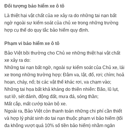
Đối tượng bảo hiểm xe ô tô
Là thiệt hại vật chất của xe xảy ra do những tai nạn bất
ngờ ngoài sự kiểm soát của chủ xe trong những trường
hợp cụ thể do quy tắc bảo hiểm quy định.
Phạm vi bảo hiểm xe ô tô
Bảo Việt bồi thường cho Chủ xe những thiệt hại vật chất
xe xảy ra do:
Những tai nạn bất ngờ, ngoài sự kiểm soát của Chủ xe, lái
xe trong những trường hợp: Đâm va, lật, đổ, rơi; chìm; hoả
hoạn, cháy, nổ; bị các vật thể khác rơi, va chạm vào;
Những tai họa bất khả kháng do thiên nhiên: Bão, lũ lụt,
sụt lở, sét đánh, động đất, mưa đá, sóng thần;
Mất cắp, mất cướp toàn bộ xe.
Ngoài ra, Bảo Việt còn thanh toán những chi phí cần thiết
và hợp lý phát sinh do tai nạn thuộc phạm vi bảo hiểm (tối
đa không vượt quá 10% số tiền bảo hiểm) nhằm ngăn