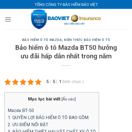
Skip
TỔNG CÔNG TY BẢO HIỂM BẢO VIỆT
to
content
BẢO HIỂM Ô TÔ MAZDA
,
KIẾN THỨC BẢO HIỂM Ô TÔ
Bảo hiểm ô tô Mazda BT50 hưởng
ưu đãi hấp dẫn nhất trong năm
5
/
5
(
1
bình chọn
)
Mục lục bài viết
[
Ẩn vào
]
Mazda BT-50
1. QUYỀN LỢI BẢO HIỂM Ô TÔ BAO GỒM:
2. ƯU ĐIỂM NỔI BẬT
3. BẢO HIỂM THIỆT HẠI VẬT CHẤT XE Ô TÔ