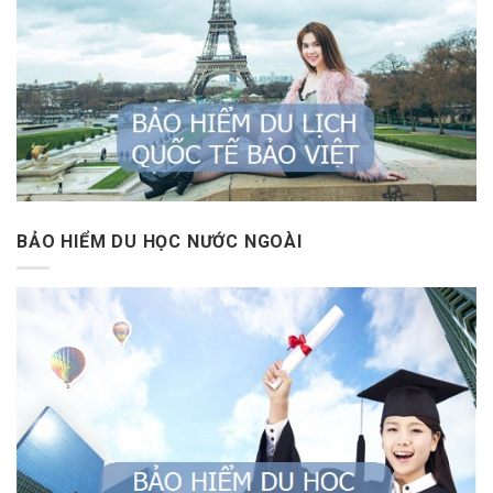
BẢO HIỂM DU HỌC NƯỚC NGOÀI