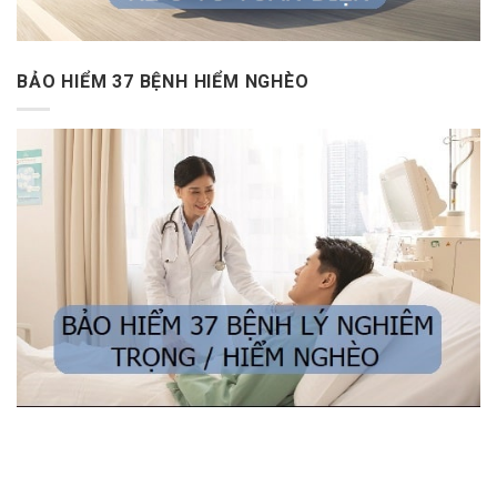
BẢO HIỂM 37 BỆNH HIỂM NGHÈO