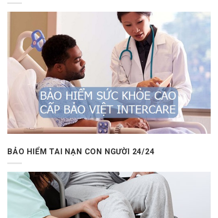
BẢO HIỂM TAI NẠN CON NGƯỜI 24/24