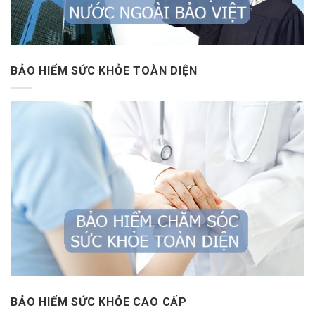
BẢO HIỂM SỨC KHỎE TOÀN DIỆN
BẢO HIỂM SỨC KHỎE CAO CẤP