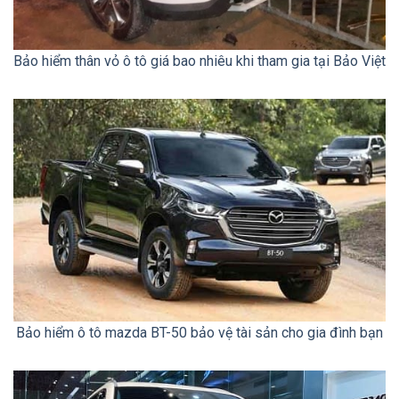
Bảo hiểm thân vỏ ô tô giá bao nhiêu khi tham gia tại Bảo Việt
Bảo hiểm ô tô mazda BT-50 bảo vệ tài sản cho gia đình bạn